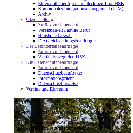
Ehrenamtlicher SprachmittlerInnen-Pool HSK
Kommunales Integrationsmanagement (KIM)
Archiv
Gleichstellung
Zurück zur Übersicht
Vereinbarkeit Familie Beruf
Häusliche Gewalt
Die Gleichstellungsbeauftragte
Der Behindertenbeauftragte
Zurück zur Übersicht
Vielfalt bewegt den HSK
Die Datenschutzbeauftragte
Zurück zur Übersicht
Datenschutzbeauftragte
Informationspflicht
Datenschutzhinweise
Vereine und Ehrenamt
Service-Portal
Im Service-Portal werden alle Anträge die Sie an den
Hochsauerlandkreis stellen können zentral vorgehalten. Die
noch vorhandenen PDF-Anträge werden nach und nach auf
intelligente Online-Anträge umgestellt.