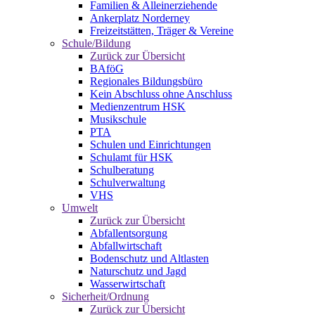
Familien & Alleinerziehende
Ankerplatz Norderney
Freizeitstätten, Träger & Vereine
Schule/Bildung
Zurück zur Übersicht
BAföG
Regionales Bildungsbüro
Kein Abschluss ohne Anschluss
Medienzentrum HSK
Musikschule
PTA
Schulen und Einrichtungen
Schulamt für HSK
Schulberatung
Schulverwaltung
VHS
Umwelt
Zurück zur Übersicht
Abfallentsorgung
Abfallwirtschaft
Bodenschutz und Altlasten
Naturschutz und Jagd
Wasserwirtschaft
Sicherheit/Ordnung
Zurück zur Übersicht