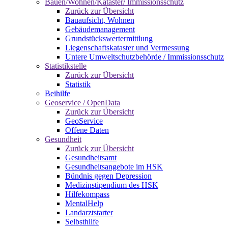
Bauen/Wohnen/Kataster/ Immissionsschutz
Zurück zur Übersicht
Bauaufsicht, Wohnen
Gebäudemanagement
Grundstückswertermittlung
Liegenschaftskataster und Vermessung
Untere Umweltschutzbehörde / Immissionsschutz
Statistikstelle
Zurück zur Übersicht
Statistik
Beihilfe
Geoservice / OpenData
Zurück zur Übersicht
GeoService
Offene Daten
Gesundheit
Zurück zur Übersicht
Gesundheitsamt
Gesundheitsangebote im HSK
Bündnis gegen Depression
Medizinstipendium des HSK
Hilfekompass
MentalHelp
Landarztstarter
Selbsthilfe