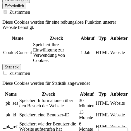
Erforderlich
Zustimmen
Diese Cookies werden für eine reibungslose Funktion unserer
Website benötigt.
Name
Zweck
Ablauf
Typ
Anbieter
Speichert Ihre
Einwilligung zur
CookieConsent
1 Jahr
HTML
Website
Verwendung von
Cookies.
Statistik
Zustimmen
Diese Cookies werden für Statistik angewendet
Name
Zweck
Ablauf
Typ
Anbieter
Speichert Informationen über
30
_pk_ses
HTML
Website
den Besuch der Website
Minuten
13
_pk_id
Speichert eine Benutzer-ID
HTML
Website
Monate
Speichert wie der Benutzer die
6
_pk_ref
HTML
Website
Website aufgerufen hat
Monate