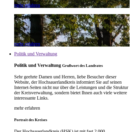
mehr erfahren
Bürgertelefon
Bei den alltäglichen Anfragen zu den Dienstleistungen des
Hochsauerlandkreises hilft das Bürgertelefon weiter.
mehr erfahren
Politik und Verwaltung
Politik und Verwaltung
Grußwort des Landrates
Sehr geehrte Damen und Herren, liebe Besucher dieser
Website, der Hochsauerlandkreis informiert Sie auf seinen
Internet-Seiten nicht nur über die Leistungen und die Struktur
der Kreisverwaltung, sondern bietet Ihnen auch viele weitere
interessante Links.
mehr erfahren
Portrait des Kreises
Der Hochsauerlandkreis (HSK) ist mit fast 2.000