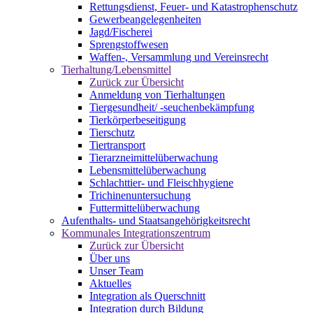
Rettungsdienst, Feuer- und Katastrophenschutz
Gewerbeangelegenheiten
Jagd/Fischerei
Sprengstoffwesen
Waffen-, Versammlung und Vereinsrecht
Tierhaltung/Lebensmittel
Zurück zur Übersicht
Anmeldung von Tierhaltungen
Tiergesundheit/ -seuchenbekämpfung
Tierkörperbeseitigung
Tierschutz
Tiertransport
Tierarzneimittelüberwachung
Lebensmittelüberwachung
Schlachttier- und Fleischhygiene
Trichinenuntersuchung
Futtermittelüberwachung
Aufenthalts- und Staatsangehörigkeitsrecht
Kommunales Integrationszentrum
Zurück zur Übersicht
Über uns
Unser Team
Aktuelles
Integration als Querschnitt
Integration durch Bildung