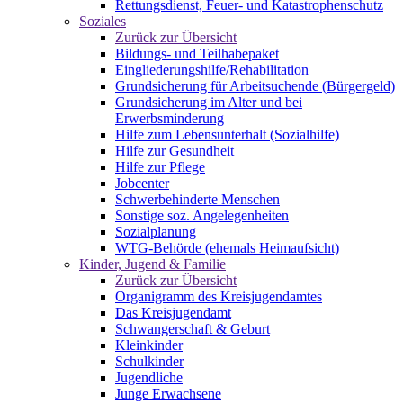
Rettungsdienst, Feuer- und Katastrophenschutz
Soziales
Zurück zur Übersicht
Bildungs- und Teilhabepaket
Eingliederungshilfe/Rehabilitation
Grundsicherung für Arbeitsuchende (Bürgergeld)
Grundsicherung im Alter und bei
Erwerbsminderung
Hilfe zum Lebensunterhalt (Sozialhilfe)
Hilfe zur Gesundheit
Hilfe zur Pflege
Jobcenter
Schwerbehinderte Menschen
Sonstige soz. Angelegenheiten
Sozialplanung
WTG-Behörde (ehemals Heimaufsicht)
Kinder, Jugend & Familie
Zurück zur Übersicht
Organigramm des Kreisjugendamtes
Das Kreisjugendamt
Schwangerschaft & Geburt
Kleinkinder
Schulkinder
Jugendliche
Junge Erwachsene