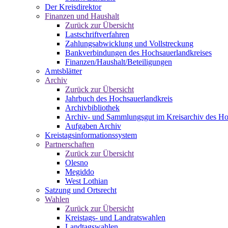
Der Kreisdirektor
Finanzen und Haushalt
Zurück zur Übersicht
Lastschriftverfahren
Zahlungsabwicklung und Vollstreckung
Bankverbindungen des Hochsauerlandkreises
Finanzen/Haushalt/Beteiligungen
Amtsblätter
Archiv
Zurück zur Übersicht
Jahrbuch des Hochsauerlandkreis
Archivbibliothek
Archiv- und Sammlungsgut im Kreisarchiv des Ho
Aufgaben Archiv
Kreistagsinformationssystem
Partnerschaften
Zurück zur Übersicht
Olesno
Megiddo
West Lothian
Satzung und Ortsrecht
Wahlen
Zurück zur Übersicht
Kreistags- und Landratswahlen
Landtagswahlen