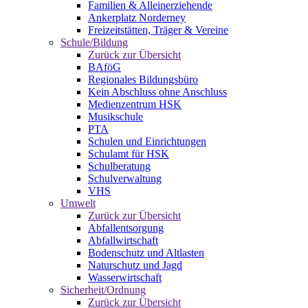
Familien & Alleinerziehende
Ankerplatz Norderney
Freizeitstätten, Träger & Vereine
Schule/Bildung
Zurück zur Übersicht
BAföG
Regionales Bildungsbüro
Kein Abschluss ohne Anschluss
Medienzentrum HSK
Musikschule
PTA
Schulen und Einrichtungen
Schulamt für HSK
Schulberatung
Schulverwaltung
VHS
Umwelt
Zurück zur Übersicht
Abfallentsorgung
Abfallwirtschaft
Bodenschutz und Altlasten
Naturschutz und Jagd
Wasserwirtschaft
Sicherheit/Ordnung
Zurück zur Übersicht