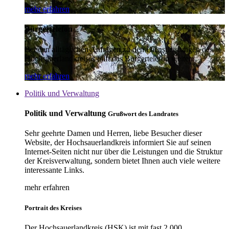
mehr erfahren
Bürgertelefon
Bei den alltäglichen Anfragen zu den Dienstleistungen des
Hochsauerlandkreises hilft das Bürgertelefon weiter.
mehr erfahren
Politik und Verwaltung
Politik und Verwaltung
Grußwort des Landrates
Sehr geehrte Damen und Herren, liebe Besucher dieser
Website, der Hochsauerlandkreis informiert Sie auf seinen
Internet-Seiten nicht nur über die Leistungen und die Struktur
der Kreisverwaltung, sondern bietet Ihnen auch viele weitere
interessante Links.
mehr erfahren
Portrait des Kreises
Der Hochsauerlandkreis (HSK) ist mit fast 2.000