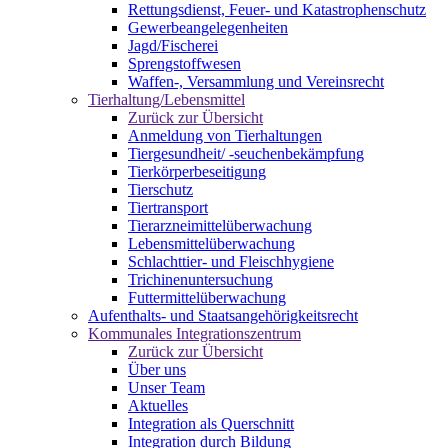
Rettungsdienst, Feuer- und Katastrophenschutz
Gewerbeangelegenheiten
Jagd/Fischerei
Sprengstoffwesen
Waffen-, Versammlung und Vereinsrecht
Tierhaltung/Lebensmittel
Zurück zur Übersicht
Anmeldung von Tierhaltungen
Tiergesundheit/ -seuchenbekämpfung
Tierkörperbeseitigung
Tierschutz
Tiertransport
Tierarzneimittelüberwachung
Lebensmittelüberwachung
Schlachttier- und Fleischhygiene
Trichinenuntersuchung
Futtermittelüberwachung
Aufenthalts- und Staatsangehörigkeitsrecht
Kommunales Integrationszentrum
Zurück zur Übersicht
Über uns
Unser Team
Aktuelles
Integration als Querschnitt
Integration durch Bildung