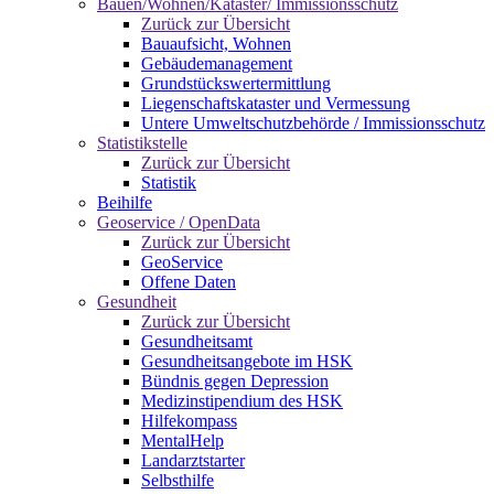
Bauen/Wohnen/Kataster/ Immissionsschutz
Zurück zur Übersicht
Bauaufsicht, Wohnen
Gebäudemanagement
Grundstückswertermittlung
Liegenschaftskataster und Vermessung
Untere Umweltschutzbehörde / Immissionsschutz
Statistikstelle
Zurück zur Übersicht
Statistik
Beihilfe
Geoservice / OpenData
Zurück zur Übersicht
GeoService
Offene Daten
Gesundheit
Zurück zur Übersicht
Gesundheitsamt
Gesundheitsangebote im HSK
Bündnis gegen Depression
Medizinstipendium des HSK
Hilfekompass
MentalHelp
Landarztstarter
Selbsthilfe