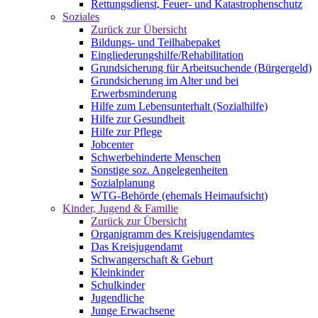
Rettungsdienst, Feuer- und Katastrophenschutz
Soziales
Zurück zur Übersicht
Bildungs- und Teilhabepaket
Eingliederungshilfe/Rehabilitation
Grundsicherung für Arbeitsuchende (Bürgergeld)
Grundsicherung im Alter und bei
Erwerbsminderung
Hilfe zum Lebensunterhalt (Sozialhilfe)
Hilfe zur Gesundheit
Hilfe zur Pflege
Jobcenter
Schwerbehinderte Menschen
Sonstige soz. Angelegenheiten
Sozialplanung
WTG-Behörde (ehemals Heimaufsicht)
Kinder, Jugend & Familie
Zurück zur Übersicht
Organigramm des Kreisjugendamtes
Das Kreisjugendamt
Schwangerschaft & Geburt
Kleinkinder
Schulkinder
Jugendliche
Junge Erwachsene