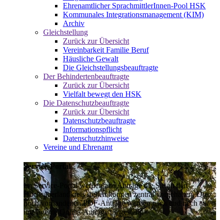
Ehrenamtlicher SprachmittlerInnen-Pool HSK
Kommunales Integrationsmanagement (KIM)
Archiv
Gleichstellung
Zurück zur Übersicht
Vereinbarkeit Familie Beruf
Häusliche Gewalt
Die Gleichstellungsbeauftragte
Der Behindertenbeauftragte
Zurück zur Übersicht
Vielfalt bewegt den HSK
Die Datenschutzbeauftragte
Zurück zur Übersicht
Datenschutzbeauftragte
Informationspflicht
Datenschutzhinweise
Vereine und Ehrenamt
Service-Portal
Im Service-Portal werden alle Anträge die Sie an den
Hochsauerlandkreis stellen können zentral vorgehalten. Die
noch vorhandenen PDF-Anträge werden nach und nach auf
intelligente Online-Anträge umgestellt.