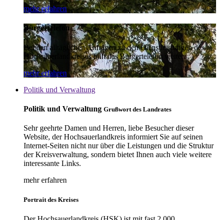
mehr erfahren
Bürgertelefon
Bei den alltäglichen Anfragen zu den Dienstleistungen des
Hochsauerlandkreises hilft das Bürgertelefon weiter.
mehr erfahren
Politik und Verwaltung
Politik und Verwaltung
Grußwort des Landrates
Sehr geehrte Damen und Herren, liebe Besucher dieser
Website, der Hochsauerlandkreis informiert Sie auf seinen
Internet-Seiten nicht nur über die Leistungen und die Struktur
der Kreisverwaltung, sondern bietet Ihnen auch viele weitere
interessante Links.
mehr erfahren
Portrait des Kreises
Der Hochsauerlandkreis (HSK) ist mit fast 2.000