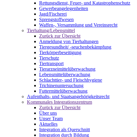
Rettungsdienst, Feuer- und Katastrophenschutz
Gewerbeangelegenheiten
Jagd/Fischerei
Sprengstoffwesen
Waffen-, Versammlung und Vereinsrecht
Tierhaltung/Lebensmittel
Zurück zur Übersicht
Anmeldung von Tierhaltungen
Tiergesundheit/ -seuchenbekämpfung
Tierkörperbeseitigung
Tierschutz
Tiertransport
Tierarzneimittelüberwachung
Lebensmittelüberwachung
Schlachttier- und Fleischhygiene
Trichinenuntersuchung
Futtermittelüberwachung
Aufenthalts- und Staatsangehörigkeitsrecht
Kommunales Integrationszentrum
Zurück zur Übersicht
Über uns
Unser Team
Aktuelles
Integration als Querschnitt
Integration durch Bildung