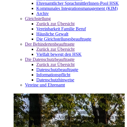
Ehrenamtlicher SprachmittlerInnen-Pool HSK
Kommunales Integrationsmanagement (KIM)
Archiv
Gleichstellung
Zurück zur Übersicht
Vereinbarkeit Familie Beruf
Häusliche Gewalt
Die Gleichstellungsbeauftragte
Der Behindertenbeauftragte
Zurück zur Übersicht
Vielfalt bewegt den HSK
Die Datenschutzbeauftragte
Zurück zur Übersicht
Datenschutzbeauftragte
Informationspflicht
Datenschutzhinweise
Vereine und Ehrenamt
Service-Portal
Im Service-Portal werden alle Anträge die Sie an den
Hochsauerlandkreis stellen können zentral vorgehalten. Die
noch vorhandenen PDF-Anträge werden nach und nach auf
intelligente Online-Anträge umgestellt.