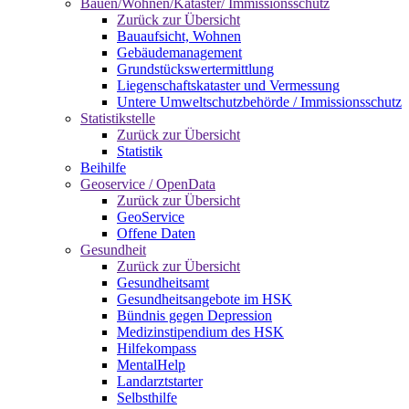
Bauen/Wohnen/Kataster/ Immissionsschutz
Zurück zur Übersicht
Bauaufsicht, Wohnen
Gebäudemanagement
Grundstückswertermittlung
Liegenschaftskataster und Vermessung
Untere Umweltschutzbehörde / Immissionsschutz
Statistikstelle
Zurück zur Übersicht
Statistik
Beihilfe
Geoservice / OpenData
Zurück zur Übersicht
GeoService
Offene Daten
Gesundheit
Zurück zur Übersicht
Gesundheitsamt
Gesundheitsangebote im HSK
Bündnis gegen Depression
Medizinstipendium des HSK
Hilfekompass
MentalHelp
Landarztstarter
Selbsthilfe