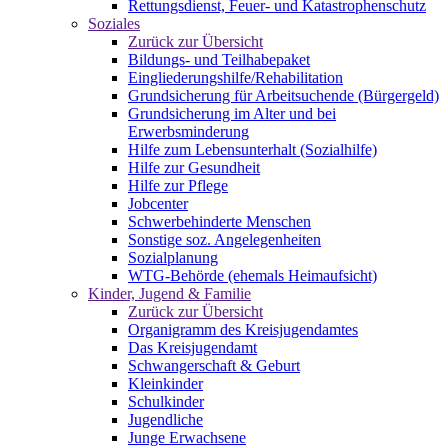
Rettungsdienst, Feuer- und Katastrophenschutz
Soziales
Zurück zur Übersicht
Bildungs- und Teilhabepaket
Eingliederungshilfe/Rehabilitation
Grundsicherung für Arbeitsuchende (Bürgergeld)
Grundsicherung im Alter und bei
Erwerbsminderung
Hilfe zum Lebensunterhalt (Sozialhilfe)
Hilfe zur Gesundheit
Hilfe zur Pflege
Jobcenter
Schwerbehinderte Menschen
Sonstige soz. Angelegenheiten
Sozialplanung
WTG-Behörde (ehemals Heimaufsicht)
Kinder, Jugend & Familie
Zurück zur Übersicht
Organigramm des Kreisjugendamtes
Das Kreisjugendamt
Schwangerschaft & Geburt
Kleinkinder
Schulkinder
Jugendliche
Junge Erwachsene