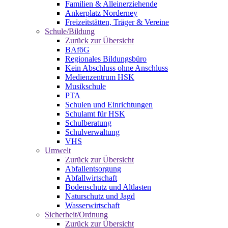
Familien & Alleinerziehende
Ankerplatz Norderney
Freizeitstätten, Träger & Vereine
Schule/Bildung
Zurück zur Übersicht
BAföG
Regionales Bildungsbüro
Kein Abschluss ohne Anschluss
Medienzentrum HSK
Musikschule
PTA
Schulen und Einrichtungen
Schulamt für HSK
Schulberatung
Schulverwaltung
VHS
Umwelt
Zurück zur Übersicht
Abfallentsorgung
Abfallwirtschaft
Bodenschutz und Altlasten
Naturschutz und Jagd
Wasserwirtschaft
Sicherheit/Ordnung
Zurück zur Übersicht