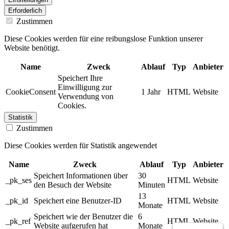
Erforderlich
Zustimmen
Diese Cookies werden für eine reibungslose Funktion unserer
Website benötigt.
Name
Zweck
Ablauf
Typ
Anbieter
Speichert Ihre
Einwilligung zur
CookieConsent
1 Jahr
HTML
Website
Verwendung von
Cookies.
Statistik
Zustimmen
Diese Cookies werden für Statistik angewendet
Name
Zweck
Ablauf
Typ
Anbieter
Speichert Informationen über
30
_pk_ses
HTML
Website
den Besuch der Website
Minuten
13
_pk_id
Speichert eine Benutzer-ID
HTML
Website
Monate
Speichert wie der Benutzer die
6
_pk_ref
HTML
Website
Website aufgerufen hat
Monate