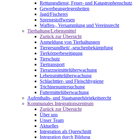
Rettungsdienst, Feuer- und Katastrophenschutz
Gewerbeangelegenheiten
Jagd/Fischerei
Sprengstoffwesen
Waffen-, Versammlung und Vereinsrecht
Tierhaltung/Lebensmittel
Zurück zur Übersicht
Anmeldung von Tierhaltungen
Tiergesundheit/ -seuchenbekämpfung
Tierkörperbeseitigung
Tierschutz
Tiertransport
Tierarzneimittelüberwachung
Lebensmittelüberwachung
Schlachttier- und Fleischhygiene
Trichinenuntersuchung
Futtermittelüberwachung
Aufenthalts- und Staatsangehörigkeitsrecht
Kommunales Integrationszentrum
Zurück zur Übersicht
Über uns
Unser Team
Aktuelles
Integration als Querschnitt
Integration durch Bildung