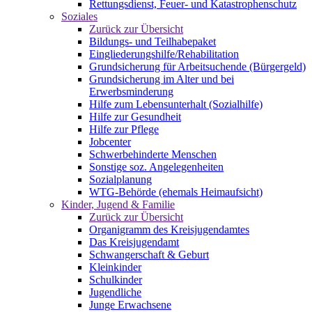
Rettungsdienst, Feuer- und Katastrophenschutz
Soziales
Zurück zur Übersicht
Bildungs- und Teilhabepaket
Eingliederungshilfe/Rehabilitation
Grundsicherung für Arbeitsuchende (Bürgergeld)
Grundsicherung im Alter und bei
Erwerbsminderung
Hilfe zum Lebensunterhalt (Sozialhilfe)
Hilfe zur Gesundheit
Hilfe zur Pflege
Jobcenter
Schwerbehinderte Menschen
Sonstige soz. Angelegenheiten
Sozialplanung
WTG-Behörde (ehemals Heimaufsicht)
Kinder, Jugend & Familie
Zurück zur Übersicht
Organigramm des Kreisjugendamtes
Das Kreisjugendamt
Schwangerschaft & Geburt
Kleinkinder
Schulkinder
Jugendliche
Junge Erwachsene