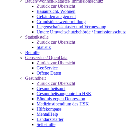
Bauen/Wohnen/Kataster/ Immissionsschutz
Zurück zur Übersicht
Bauaufsicht, Wohnen
Gebäudemanagement
Grundstückswertermittlung
Liegenschaftskataster und Vermessung
Untere Umweltschutzbehörde / Immissionsschutz
Statistikstelle
Zurück zur Übersicht
Statistik
Beihilfe
Geoservice / OpenData
Zurück zur Übersicht
GeoService
Offene Daten
Gesundheit
Zurück zur Übersicht
Gesundheitsamt
Gesundheitsangebote im HSK
Bündnis gegen Depression
Medizinstipendium des HSK
Hilfekompass
MentalHelp
Landarztstarter
Selbsthilfe