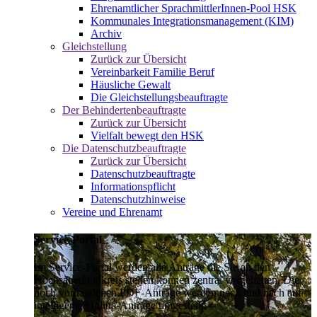
Ehrenamtlicher SprachmittlerInnen-Pool HSK
Kommunales Integrationsmanagement (KIM)
Archiv
Gleichstellung
Zurück zur Übersicht
Vereinbarkeit Familie Beruf
Häusliche Gewalt
Die Gleichstellungsbeauftragte
Der Behindertenbeauftragte
Zurück zur Übersicht
Vielfalt bewegt den HSK
Die Datenschutzbeauftragte
Zurück zur Übersicht
Datenschutzbeauftragte
Informationspflicht
Datenschutzhinweise
Vereine und Ehrenamt
Service-Portal
Im Service-Portal werden alle Anträge die Sie an den
Hochsauerlandkreis stellen können zentral vorgehalten. Die
noch vorhandenen PDF-Anträge werden nach und nach auf
intelligente Online-Anträge umgestellt.