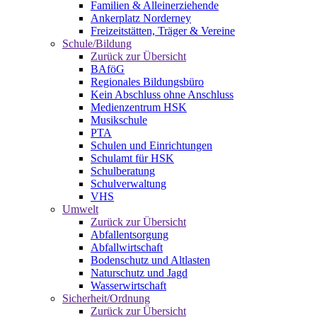
Familien & Alleinerziehende
Ankerplatz Norderney
Freizeitstätten, Träger & Vereine
Schule/Bildung
Zurück zur Übersicht
BAföG
Regionales Bildungsbüro
Kein Abschluss ohne Anschluss
Medienzentrum HSK
Musikschule
PTA
Schulen und Einrichtungen
Schulamt für HSK
Schulberatung
Schulverwaltung
VHS
Umwelt
Zurück zur Übersicht
Abfallentsorgung
Abfallwirtschaft
Bodenschutz und Altlasten
Naturschutz und Jagd
Wasserwirtschaft
Sicherheit/Ordnung
Zurück zur Übersicht