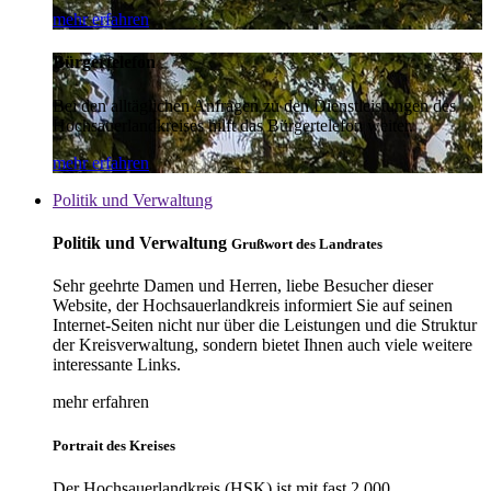
mehr erfahren
Bürgertelefon
Bei den alltäglichen Anfragen zu den Dienstleistungen des
Hochsauerlandkreises hilft das Bürgertelefon weiter.
mehr erfahren
Politik und Verwaltung
Politik und Verwaltung
Grußwort des Landrates
Sehr geehrte Damen und Herren, liebe Besucher dieser
Website, der Hochsauerlandkreis informiert Sie auf seinen
Internet-Seiten nicht nur über die Leistungen und die Struktur
der Kreisverwaltung, sondern bietet Ihnen auch viele weitere
interessante Links.
mehr erfahren
Portrait des Kreises
Der Hochsauerlandkreis (HSK) ist mit fast 2.000