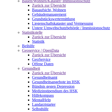
Bauen/Wohnen/Kataster/ Immissionsschutz
Zurück zur Übersicht
Bauaufsicht, Wohnen
Gebäudemanagement
Grundstückswertermittlung
Liegenschaftskataster und Vermessung
Untere Umweltschutzbehörde / Immissionsschutz
Statistikstelle
Zurück zur Übersicht
Statistik
Beihilfe
Geoservice / OpenData
Zurück zur Übersicht
GeoService
Offene Daten
Gesundheit
Zurück zur Übersicht
Gesundheitsamt
Gesundheitsangebote im HSK
Bündnis gegen Depression
Medizinstipendium des HSK
Hilfekompass
MentalHelp
Landarztstarter
Selbsthilfe