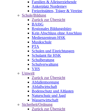
Familien & Alleinerziehende
Ankerplatz Norderney
Freizeitstätten, Träger & Vereine
Schule/Bildung
Zurück zur Übersicht
BAföG
Regionales Bildungsbüro
Kein Abschluss ohne Anschluss
Medienzentrum HSK
Musikschule
PTA
Schulen und Einrichtungen
Schulamt für HSK
Schulberatung
Schulverwaltung
VHS
Umwelt
Zurück zur Übersicht
Abfallentsorgung
Abfallwirtschaft
Bodenschutz und Altlasten
Naturschutz und Jagd
Wasserwirtschaft
Sicherheit/Ordnung
Zurück zur Übersicht