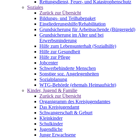
Rettungsdienst, Feuer- und Katastrophenschutz
Soziales
Zurück zur Übersicht
Bildungs- und Teilhabepaket
Eingliederungshilfe/Rehabilitation
Grundsicherung für Arbeitsuchende (Bürgergeld)
Grundsicherung im Alter und bei
Erwerbsminderung
Hilfe zum Lebensunterhalt (Sozialhilfe)
Hilfe zur Gesundheit
Hilfe zur Pflege
Jobcenter
Schwerbehinderte Menschen
Sonstige soz. Angelegenheiten
Sozialplanung
WTG-Behörde (ehemals Heimaufsicht)
Kinder, Jugend & Familie
Zurück zur Übersicht
Organigramm des Kreisjugendamtes
Das Kreisjugendamt
Schwangerschaft & Geburt
Kleinkinder
Schulkinder
Jugendliche
Junge Erwachsene