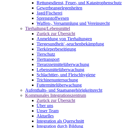
Rettungsdienst, Feuer- und Katastrophenschutz
Gewerbeangelegenheiten
Jagd/Fischerei
Sprengstoffwesen
Waffen-, Versammlung und Vereinsrecht
Tierhaltung/Lebensmittel
Zurück zur Übersicht
Anmeldung von Tierhaltungen
Tiergesundheit/ -seuchenbekämpfung
Tierkörperbeseitigung
Tierschutz
Tiertransport
Tierarzneimittelüberwachung
Lebensmittelüberwachung
Schlachttier- und Fleischhygiene
Trichinenuntersuchung
Futtermittelüberwachung
Aufenthalts- und Staatsangehörigkeitsrecht
Kommunales Integrationszentrum
Zurück zur Übersicht
Über uns
Unser Team
Aktuelles
Integration als Querschnitt
Integration durch Bildung