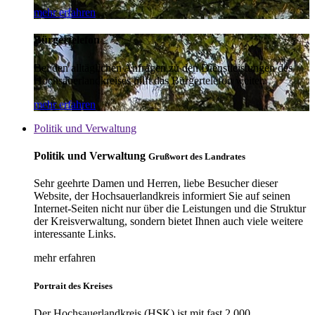
mehr erfahren
Bürgertelefon
Bei den alltäglichen Anfragen zu den Dienstleistungen des
Hochsauerlandkreises hilft das Bürgertelefon weiter.
mehr erfahren
Politik und Verwaltung
Politik und Verwaltung
Grußwort des Landrates
Sehr geehrte Damen und Herren, liebe Besucher dieser
Website, der Hochsauerlandkreis informiert Sie auf seinen
Internet-Seiten nicht nur über die Leistungen und die Struktur
der Kreisverwaltung, sondern bietet Ihnen auch viele weitere
interessante Links.
mehr erfahren
Portrait des Kreises
Der Hochsauerlandkreis (HSK) ist mit fast 2.000