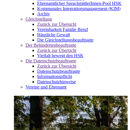
Ehrenamtlicher SprachmittlerInnen-Pool HSK
Kommunales Integrationsmanagement (KIM)
Archiv
Gleichstellung
Zurück zur Übersicht
Vereinbarkeit Familie Beruf
Häusliche Gewalt
Die Gleichstellungsbeauftragte
Der Behindertenbeauftragte
Zurück zur Übersicht
Vielfalt bewegt den HSK
Die Datenschutzbeauftragte
Zurück zur Übersicht
Datenschutzbeauftragte
Informationspflicht
Datenschutzhinweise
Vereine und Ehrenamt
Service-Portal
Im Service-Portal werden alle Anträge die Sie an den
Hochsauerlandkreis stellen können zentral vorgehalten. Die
noch vorhandenen PDF-Anträge werden nach und nach auf
intelligente Online-Anträge umgestellt.