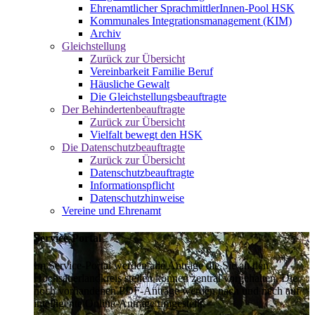
Ehrenamtlicher SprachmittlerInnen-Pool HSK
Kommunales Integrationsmanagement (KIM)
Archiv
Gleichstellung
Zurück zur Übersicht
Vereinbarkeit Familie Beruf
Häusliche Gewalt
Die Gleichstellungsbeauftragte
Der Behindertenbeauftragte
Zurück zur Übersicht
Vielfalt bewegt den HSK
Die Datenschutzbeauftragte
Zurück zur Übersicht
Datenschutzbeauftragte
Informationspflicht
Datenschutzhinweise
Vereine und Ehrenamt
Service-Portal
Im Service-Portal werden alle Anträge die Sie an den
Hochsauerlandkreis stellen können zentral vorgehalten. Die
noch vorhandenen PDF-Anträge werden nach und nach auf
intelligente Online-Anträge umgestellt.