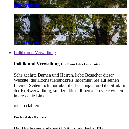
mehr erfahren
Bürgertelefon
Bei den alltäglichen Anfragen zu den Dienstleistungen des
Hochsauerlandkreises hilft das Bürgertelefon weiter.
mehr erfahren
Politik und Verwaltung
Politik und Verwaltung
Grußwort des Landrates
Sehr geehrte Damen und Herren, liebe Besucher dieser
Website, der Hochsauerlandkreis informiert Sie auf seinen
Internet-Seiten nicht nur über die Leistungen und die Struktur
der Kreisverwaltung, sondern bietet Ihnen auch viele weitere
interessante Links.
mehr erfahren
Portrait des Kreises
Der Hochsauerlandkreis (HSK) ist mit fast 2.000