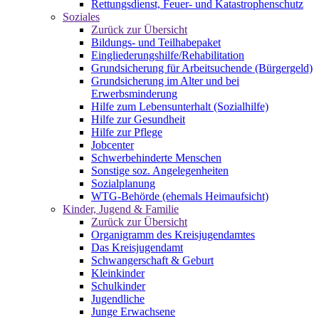
Rettungsdienst, Feuer- und Katastrophenschutz
Soziales
Zurück zur Übersicht
Bildungs- und Teilhabepaket
Eingliederungshilfe/Rehabilitation
Grundsicherung für Arbeitsuchende (Bürgergeld)
Grundsicherung im Alter und bei
Erwerbsminderung
Hilfe zum Lebensunterhalt (Sozialhilfe)
Hilfe zur Gesundheit
Hilfe zur Pflege
Jobcenter
Schwerbehinderte Menschen
Sonstige soz. Angelegenheiten
Sozialplanung
WTG-Behörde (ehemals Heimaufsicht)
Kinder, Jugend & Familie
Zurück zur Übersicht
Organigramm des Kreisjugendamtes
Das Kreisjugendamt
Schwangerschaft & Geburt
Kleinkinder
Schulkinder
Jugendliche
Junge Erwachsene