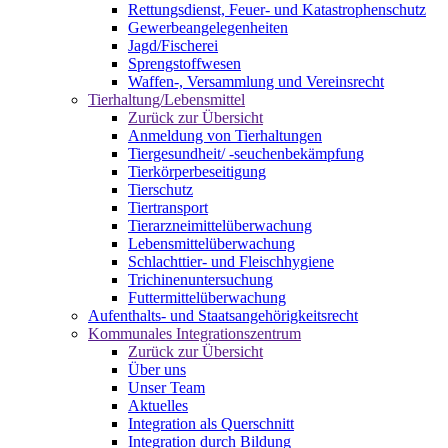
Rettungsdienst, Feuer- und Katastrophenschutz
Gewerbeangelegenheiten
Jagd/Fischerei
Sprengstoffwesen
Waffen-, Versammlung und Vereinsrecht
Tierhaltung/Lebensmittel
Zurück zur Übersicht
Anmeldung von Tierhaltungen
Tiergesundheit/ -seuchenbekämpfung
Tierkörperbeseitigung
Tierschutz
Tiertransport
Tierarzneimittelüberwachung
Lebensmittelüberwachung
Schlachttier- und Fleischhygiene
Trichinenuntersuchung
Futtermittelüberwachung
Aufenthalts- und Staatsangehörigkeitsrecht
Kommunales Integrationszentrum
Zurück zur Übersicht
Über uns
Unser Team
Aktuelles
Integration als Querschnitt
Integration durch Bildung