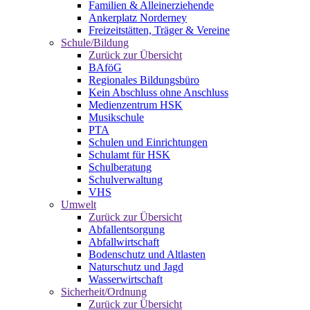
Familien & Alleinerziehende
Ankerplatz Norderney
Freizeitstätten, Träger & Vereine
Schule/Bildung
Zurück zur Übersicht
BAföG
Regionales Bildungsbüro
Kein Abschluss ohne Anschluss
Medienzentrum HSK
Musikschule
PTA
Schulen und Einrichtungen
Schulamt für HSK
Schulberatung
Schulverwaltung
VHS
Umwelt
Zurück zur Übersicht
Abfallentsorgung
Abfallwirtschaft
Bodenschutz und Altlasten
Naturschutz und Jagd
Wasserwirtschaft
Sicherheit/Ordnung
Zurück zur Übersicht