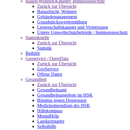
Bauen/Wohnen/Kataster/ Immissionsschutz
Zurück zur Übersicht
Bauaufsicht, Wohnen
Gebäudemanagement
Grundstückswertermittlung
Liegenschaftskataster und Vermessung
Untere Umweltschutzbehörde / Immissionsschutz
Statistikstelle
Zurück zur Übersicht
Statistik
Beihilfe
Geoservice / OpenData
Zurück zur Übersicht
GeoService
Offene Daten
Gesundheit
Zurück zur Übersicht
Gesundheitsamt
Gesundheitsangebote im HSK
Bündnis gegen Depression
Medizinstipendium des HSK
Hilfekompass
MentalHelp
Landarztstarter
Selbsthilfe