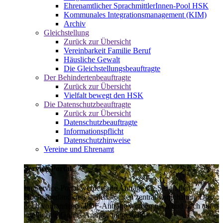
Ehrenamtlicher SprachmittlerInnen-Pool HSK
Kommunales Integrationsmanagement (KIM)
Archiv
Gleichstellung
Zurück zur Übersicht
Vereinbarkeit Familie Beruf
Häusliche Gewalt
Die Gleichstellungsbeauftragte
Der Behindertenbeauftragte
Zurück zur Übersicht
Vielfalt bewegt den HSK
Die Datenschutzbeauftragte
Zurück zur Übersicht
Datenschutzbeauftragte
Informationspflicht
Datenschutzhinweise
Vereine und Ehrenamt
Service-Portal
Im Service-Portal werden alle Anträge die Sie an den
Hochsauerlandkreis stellen können zentral vorgehalten. Die
noch vorhandenen PDF-Anträge werden nach und nach auf
intelligente Online-Anträge umgestellt.