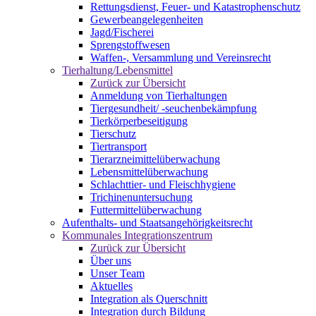
Rettungsdienst, Feuer- und Katastrophenschutz
Gewerbeangelegenheiten
Jagd/Fischerei
Sprengstoffwesen
Waffen-, Versammlung und Vereinsrecht
Tierhaltung/Lebensmittel
Zurück zur Übersicht
Anmeldung von Tierhaltungen
Tiergesundheit/ -seuchenbekämpfung
Tierkörperbeseitigung
Tierschutz
Tiertransport
Tierarzneimittelüberwachung
Lebensmittelüberwachung
Schlachttier- und Fleischhygiene
Trichinenuntersuchung
Futtermittelüberwachung
Aufenthalts- und Staatsangehörigkeitsrecht
Kommunales Integrationszentrum
Zurück zur Übersicht
Über uns
Unser Team
Aktuelles
Integration als Querschnitt
Integration durch Bildung