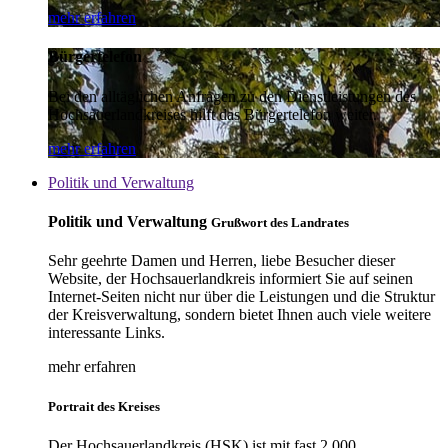
mehr erfahren
Bürgertelefon
Bei den alltäglichen Anfragen zu den Dienstleistungen des
Hochsauerlandkreises hilft das Bürgertelefon weiter.
mehr erfahren
Politik und Verwaltung
Politik und Verwaltung
Grußwort des Landrates
Sehr geehrte Damen und Herren, liebe Besucher dieser
Website, der Hochsauerlandkreis informiert Sie auf seinen
Internet-Seiten nicht nur über die Leistungen und die Struktur
der Kreisverwaltung, sondern bietet Ihnen auch viele weitere
interessante Links.
mehr erfahren
Portrait des Kreises
Der Hochsauerlandkreis (HSK) ist mit fast 2.000