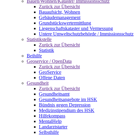
Bauen/Wohnen/Kataster/ Immissionsschutz
Zurück zur Übersicht
Bauaufsicht, Wohnen
Gebäudemanagement
Grundstückswertermittlung
Liegenschaftskataster und Vermessung
Untere Umweltschutzbehörde / Immissionsschutz
Statistikstelle
Zurück zur Übersicht
Statistik
Beihilfe
Geoservice / OpenData
Zurück zur Übersicht
GeoService
Offene Daten
Gesundheit
Zurück zur Übersicht
Gesundheitsamt
Gesundheitsangebote im HSK
Bündnis gegen Depression
Medizinstipendium des HSK
Hilfekompass
MentalHelp
Landarztstarter
Selbsthilfe