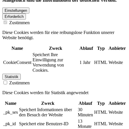
Maßgeblich sind die Informationen der deutschen Version.
Einstellungen
Erforderlich
Zustimmen
Diese Cookies werden für eine reibungslose Funktion unserer
Website benötigt.
Name
Zweck
Ablauf
Typ
Anbieter
Speichert Ihre
Einwilligung zur
CookieConsent
1 Jahr
HTML
Website
Verwendung von
Cookies.
Statistik
Zustimmen
Diese Cookies werden für Statistik angewendet
Name
Zweck
Ablauf
Typ
Anbieter
Speichert Informationen über
30
_pk_ses
HTML
Website
den Besuch der Website
Minuten
13
_pk_id
Speichert eine Benutzer-ID
HTML
Website
Monate