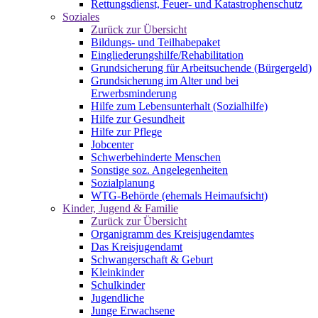
Rettungsdienst, Feuer- und Katastrophenschutz
Soziales
Zurück zur Übersicht
Bildungs- und Teilhabepaket
Eingliederungshilfe/Rehabilitation
Grundsicherung für Arbeitsuchende (Bürgergeld)
Grundsicherung im Alter und bei
Erwerbsminderung
Hilfe zum Lebensunterhalt (Sozialhilfe)
Hilfe zur Gesundheit
Hilfe zur Pflege
Jobcenter
Schwerbehinderte Menschen
Sonstige soz. Angelegenheiten
Sozialplanung
WTG-Behörde (ehemals Heimaufsicht)
Kinder, Jugend & Familie
Zurück zur Übersicht
Organigramm des Kreisjugendamtes
Das Kreisjugendamt
Schwangerschaft & Geburt
Kleinkinder
Schulkinder
Jugendliche
Junge Erwachsene