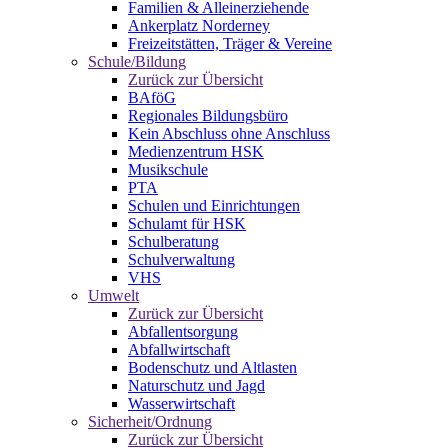
Familien & Alleinerziehende
Ankerplatz Norderney
Freizeitstätten, Träger & Vereine
Schule/Bildung
Zurück zur Übersicht
BAföG
Regionales Bildungsbüro
Kein Abschluss ohne Anschluss
Medienzentrum HSK
Musikschule
PTA
Schulen und Einrichtungen
Schulamt für HSK
Schulberatung
Schulverwaltung
VHS
Umwelt
Zurück zur Übersicht
Abfallentsorgung
Abfallwirtschaft
Bodenschutz und Altlasten
Naturschutz und Jagd
Wasserwirtschaft
Sicherheit/Ordnung
Zurück zur Übersicht