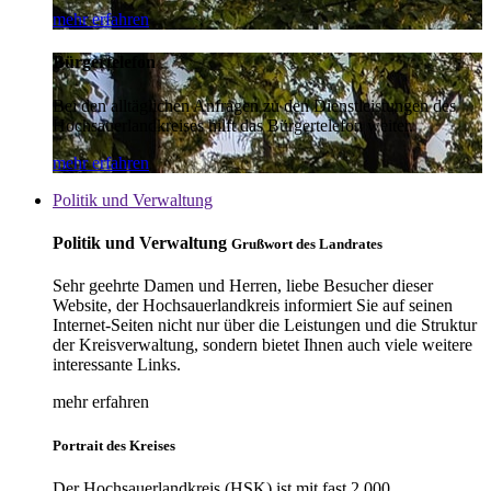
mehr erfahren
Bürgertelefon
Bei den alltäglichen Anfragen zu den Dienstleistungen des
Hochsauerlandkreises hilft das Bürgertelefon weiter.
mehr erfahren
Politik und Verwaltung
Politik und Verwaltung
Grußwort des Landrates
Sehr geehrte Damen und Herren, liebe Besucher dieser
Website, der Hochsauerlandkreis informiert Sie auf seinen
Internet-Seiten nicht nur über die Leistungen und die Struktur
der Kreisverwaltung, sondern bietet Ihnen auch viele weitere
interessante Links.
mehr erfahren
Portrait des Kreises
Der Hochsauerlandkreis (HSK) ist mit fast 2.000