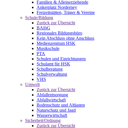
Familien & Alleinerziehende
Ankerplatz Norderney
Freizeitstätten, Träger & Vereine
Schule/Bildung
Zurück zur Übersicht
BAföG
Regionales Bildungsbüro
Kein Abschluss ohne Anschluss
Medienzentrum HSK
Musikschule
PTA
Schulen und Einrichtungen
Schulamt für HSK
Schulberatung
Schulverwaltung
VHS
Umwelt
Zurück zur Übersicht
Abfallentsorgung
Abfallwirtschaft
Bodenschutz und Altlasten
Naturschutz und Jagd
Wasserwirtschaft
Sicherheit/Ordnung
Zurück zur Übersicht