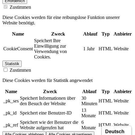
Erforderlich
Zustimmen
Diese Cookies werden für eine reibungslose Funktion unserer
Website benötigt.
Name
Zweck
Ablauf
Typ
Anbieter
Speichert Ihre
Einwilligung zur
CookieConsent
1 Jahr
HTML
Website
Verwendung von
Cookies.
Statistik
Zustimmen
Diese Cookies werden für Statistik angewendet
Name
Zweck
Ablauf
Typ
Anbieter
Speichert Informationen über
30
_pk_ses
HTML
Website
den Besuch der Website
Minuten
13
_pk_id
Speichert eine Benutzer-ID
HTML
Website
Monate
Speichert wie der Benutzer die
6
_pk_ref
HTML
Website
Website aufgerufen hat
Monate
Alle Cookies ablehnen
Alle Cookies akzeptieren