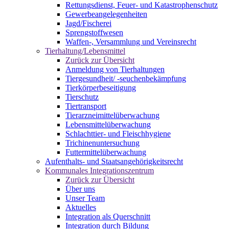
Rettungsdienst, Feuer- und Katastrophenschutz
Gewerbeangelegenheiten
Jagd/Fischerei
Sprengstoffwesen
Waffen-, Versammlung und Vereinsrecht
Tierhaltung/Lebensmittel
Zurück zur Übersicht
Anmeldung von Tierhaltungen
Tiergesundheit/ -seuchenbekämpfung
Tierkörperbeseitigung
Tierschutz
Tiertransport
Tierarzneimittelüberwachung
Lebensmittelüberwachung
Schlachttier- und Fleischhygiene
Trichinenuntersuchung
Futtermittelüberwachung
Aufenthalts- und Staatsangehörigkeitsrecht
Kommunales Integrationszentrum
Zurück zur Übersicht
Über uns
Unser Team
Aktuelles
Integration als Querschnitt
Integration durch Bildung