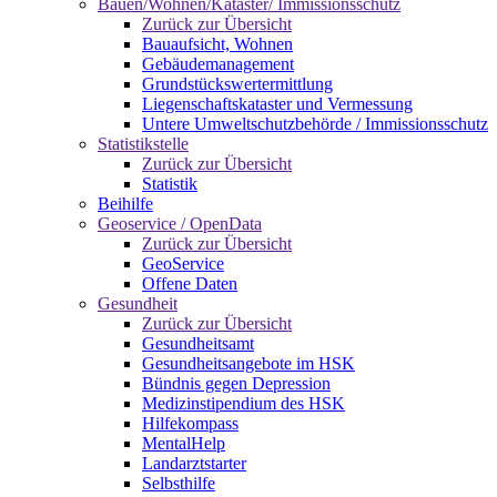
Bauen/Wohnen/Kataster/ Immissionsschutz
Zurück zur Übersicht
Bauaufsicht, Wohnen
Gebäudemanagement
Grundstückswertermittlung
Liegenschaftskataster und Vermessung
Untere Umweltschutzbehörde / Immissionsschutz
Statistikstelle
Zurück zur Übersicht
Statistik
Beihilfe
Geoservice / OpenData
Zurück zur Übersicht
GeoService
Offene Daten
Gesundheit
Zurück zur Übersicht
Gesundheitsamt
Gesundheitsangebote im HSK
Bündnis gegen Depression
Medizinstipendium des HSK
Hilfekompass
MentalHelp
Landarztstarter
Selbsthilfe