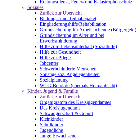
Rettungsdienst, Feuer- und Katastrophenschutz
Soziales
Zurück zur Übersicht
Bildungs- und Teilhabepaket
Eingliederungshilfe/Rehabilitation
Grundsicherung für Arbeitsuchende (Bürgergeld)
Grundsicherung im Alter und bei
Erwerbsminderung
Hilfe zum Lebensunterhalt (Sozialhilfe)
Hilfe zur Gesundheit
Hilfe zur Pflege
Jobcenter
Schwerbehinderte Menschen
Sonstige soz. Angelegenheiten
Sozialplanung
WTG-Behörde (ehemals Heimaufsicht)
Kinder, Jugend & Familie
Zurück zur Übersicht
Organigramm des Kreisjugendamtes
Das Kreisjugendamt
Schwangerschaft & Geburt
Kleinkinder
Schulkinder
Jugendliche
Junge Erwachsene