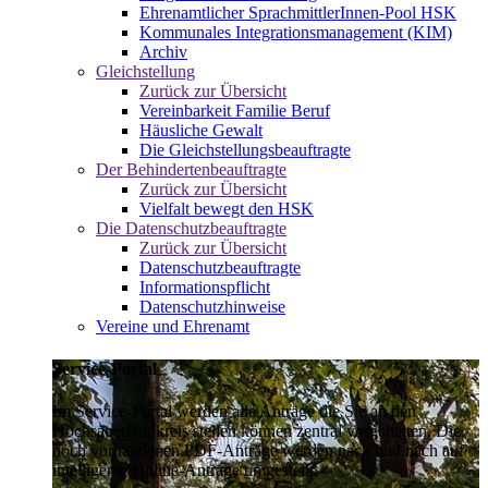
Ehrenamtlicher SprachmittlerInnen-Pool HSK
Kommunales Integrationsmanagement (KIM)
Archiv
Gleichstellung
Zurück zur Übersicht
Vereinbarkeit Familie Beruf
Häusliche Gewalt
Die Gleichstellungsbeauftragte
Der Behindertenbeauftragte
Zurück zur Übersicht
Vielfalt bewegt den HSK
Die Datenschutzbeauftragte
Zurück zur Übersicht
Datenschutzbeauftragte
Informationspflicht
Datenschutzhinweise
Vereine und Ehrenamt
Service-Portal
Im Service-Portal werden alle Anträge die Sie an den
Hochsauerlandkreis stellen können zentral vorgehalten. Die
noch vorhandenen PDF-Anträge werden nach und nach auf
intelligente Online-Anträge umgestellt.