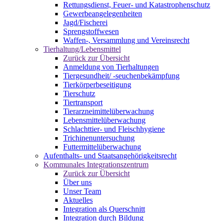
Rettungsdienst, Feuer- und Katastrophenschutz
Gewerbeangelegenheiten
Jagd/Fischerei
Sprengstoffwesen
Waffen-, Versammlung und Vereinsrecht
Tierhaltung/Lebensmittel
Zurück zur Übersicht
Anmeldung von Tierhaltungen
Tiergesundheit/ -seuchenbekämpfung
Tierkörperbeseitigung
Tierschutz
Tiertransport
Tierarzneimittelüberwachung
Lebensmittelüberwachung
Schlachttier- und Fleischhygiene
Trichinenuntersuchung
Futtermittelüberwachung
Aufenthalts- und Staatsangehörigkeitsrecht
Kommunales Integrationszentrum
Zurück zur Übersicht
Über uns
Unser Team
Aktuelles
Integration als Querschnitt
Integration durch Bildung