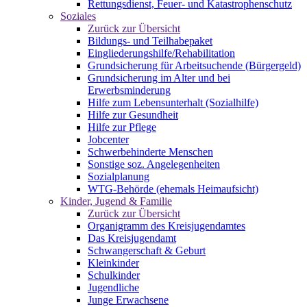
Rettungsdienst, Feuer- und Katastrophenschutz
Soziales
Zurück zur Übersicht
Bildungs- und Teilhabepaket
Eingliederungshilfe/Rehabilitation
Grundsicherung für Arbeitsuchende (Bürgergeld)
Grundsicherung im Alter und bei
Erwerbsminderung
Hilfe zum Lebensunterhalt (Sozialhilfe)
Hilfe zur Gesundheit
Hilfe zur Pflege
Jobcenter
Schwerbehinderte Menschen
Sonstige soz. Angelegenheiten
Sozialplanung
WTG-Behörde (ehemals Heimaufsicht)
Kinder, Jugend & Familie
Zurück zur Übersicht
Organigramm des Kreisjugendamtes
Das Kreisjugendamt
Schwangerschaft & Geburt
Kleinkinder
Schulkinder
Jugendliche
Junge Erwachsene