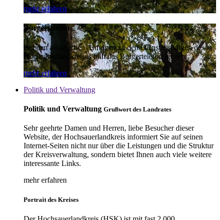
mehr erfahren
Bürgertelefon
Bei den alltäglichen Anfragen zu den Dienstleistungen des
Hochsauerlandkreises hilft das Bürgertelefon weiter.
mehr erfahren
Politik und Verwaltung
Politik und Verwaltung
Grußwort des Landrates
Sehr geehrte Damen und Herren, liebe Besucher dieser
Website, der Hochsauerlandkreis informiert Sie auf seinen
Internet-Seiten nicht nur über die Leistungen und die Struktur
der Kreisverwaltung, sondern bietet Ihnen auch viele weitere
interessante Links.
mehr erfahren
Portrait des Kreises
Der Hochsauerlandkreis (HSK) ist mit fast 2.000