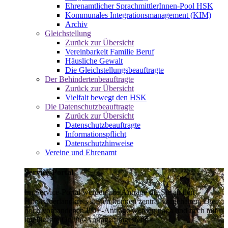
Ehrenamtlicher SprachmittlerInnen-Pool HSK
Kommunales Integrationsmanagement (KIM)
Archiv
Gleichstellung
Zurück zur Übersicht
Vereinbarkeit Familie Beruf
Häusliche Gewalt
Die Gleichstellungsbeauftragte
Der Behindertenbeauftragte
Zurück zur Übersicht
Vielfalt bewegt den HSK
Die Datenschutzbeauftragte
Zurück zur Übersicht
Datenschutzbeauftragte
Informationspflicht
Datenschutzhinweise
Vereine und Ehrenamt
Service-Portal
Im Service-Portal werden alle Anträge die Sie an den
Hochsauerlandkreis stellen können zentral vorgehalten. Die
noch vorhandenen PDF-Anträge werden nach und nach auf
intelligente Online-Anträge umgestellt.