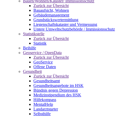
Bauen/Wohnen/Kataster/ Immissionsschutz
Zurück zur Übersicht
Bauaufsicht, Wohnen
Gebäudemanagement
Grundstückswertermittlung
Liegenschaftskataster und Vermessung
Untere Umweltschutzbehörde / Immissionsschutz
Statistikstelle
Zurück zur Übersicht
Statistik
Beihilfe
Geoservice / OpenData
Zurück zur Übersicht
GeoService
Offene Daten
Gesundheit
Zurück zur Übersicht
Gesundheitsamt
Gesundheitsangebote im HSK
Bündnis gegen Depression
Medizinstipendium des HSK
Hilfekompass
MentalHelp
Landarztstarter
Selbsthilfe