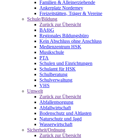
Familien & Alleinerziehende
Ankerplatz Norderney
Freizeitstätten, Träger & Vereine
Schule/Bildung
Zurück zur Übersicht
BAföG
Regionales Bildungsbüro
Kein Abschluss ohne Anschluss
Medienzentrum HSK
Musikschule
PTA
Schulen und Einrichtungen
Schulamt für HSK
Schulberatung
Schulverwaltung
VHS
Umwelt
Zurück zur Übersicht
Abfallentsorgung
Abfallwirtschaft
Bodenschutz und Altlasten
Naturschutz und Jagd
Wasserwirtschaft
Sicherheit/Ordnung
Zurück zur Übersicht