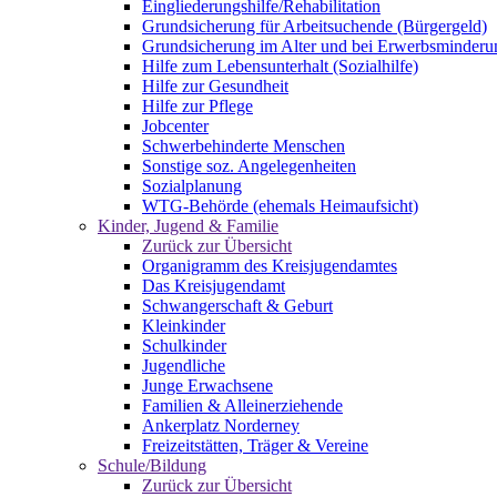
Eingliederungshilfe/Rehabilitation
Grundsicherung für Arbeitsuchende (Bürgergeld)
Grundsicherung im Alter und bei Erwerbsminderu
Hilfe zum Lebensunterhalt (Sozialhilfe)
Hilfe zur Gesundheit
Hilfe zur Pflege
Jobcenter
Schwerbehinderte Menschen
Sonstige soz. Angelegenheiten
Sozialplanung
WTG-Behörde (ehemals Heimaufsicht)
Kinder, Jugend & Familie
Zurück zur Übersicht
Organigramm des Kreisjugendamtes
Das Kreisjugendamt
Schwangerschaft & Geburt
Kleinkinder
Schulkinder
Jugendliche
Junge Erwachsene
Familien & Alleinerziehende
Ankerplatz Norderney
Freizeitstätten, Träger & Vereine
Schule/Bildung
Zurück zur Übersicht