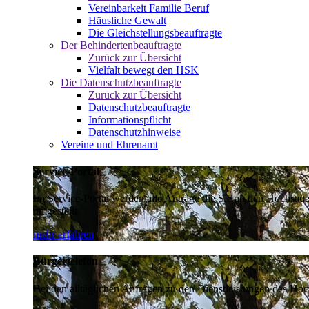
Vereinbarkeit Familie Beruf
Häusliche Gewalt
Die Gleichstellungsbeauftragte
Der Behindertenbeauftragte
Zurück zur Übersicht
Vielfalt bewegt den HSK
Die Datenschutzbeauftragte
Zurück zur Übersicht
Datenschutzbeauftragte
Informationspflicht
Datenschutzhinweise
Vereine und Ehrenamt
Service-Portal
Im Service-Portal werden alle Anträge die Sie an den Hochsau
umgestellt.
mehr erfahren
Bürgertelefon
Bei den alltäglichen Anfragen zu den Dienstleistungen des Hoch