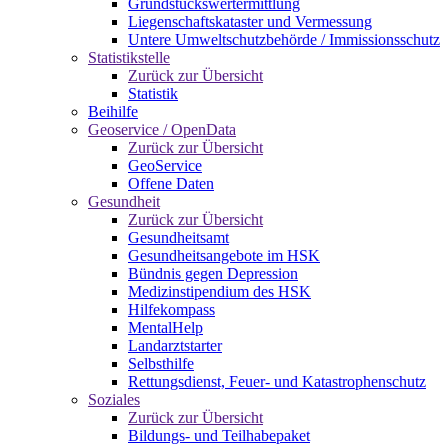
Grundstückswertermittlung
Liegenschaftskataster und Vermessung
Untere Umweltschutzbehörde / Immissionsschutz
Statistikstelle
Zurück zur Übersicht
Statistik
Beihilfe
Geoservice / OpenData
Zurück zur Übersicht
GeoService
Offene Daten
Gesundheit
Zurück zur Übersicht
Gesundheitsamt
Gesundheitsangebote im HSK
Bündnis gegen Depression
Medizinstipendium des HSK
Hilfekompass
MentalHelp
Landarztstarter
Selbsthilfe
Rettungsdienst, Feuer- und Katastrophenschutz
Soziales
Zurück zur Übersicht
Bildungs- und Teilhabepaket