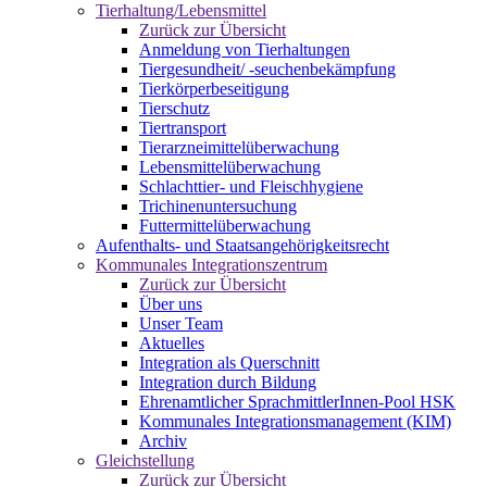
Tierhaltung/Lebensmittel
Zurück zur Übersicht
Anmeldung von Tierhaltungen
Tiergesundheit/ -seuchenbekämpfung
Tierkörperbeseitigung
Tierschutz
Tiertransport
Tierarzneimittelüberwachung
Lebensmittelüberwachung
Schlachttier- und Fleischhygiene
Trichinenuntersuchung
Futtermittelüberwachung
Aufenthalts- und Staatsangehörigkeitsrecht
Kommunales Integrationszentrum
Zurück zur Übersicht
Über uns
Unser Team
Aktuelles
Integration als Querschnitt
Integration durch Bildung
Ehrenamtlicher SprachmittlerInnen-Pool HSK
Kommunales Integrationsmanagement (KIM)
Archiv
Gleichstellung
Zurück zur Übersicht