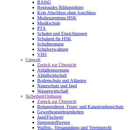
BAföG
Regionales Bildungsbüro
Kein Abschluss ohne Anschluss
Medienzentrum HSK
Musikschule
PTA
Schulen und Einrichtungen
Schulamt für HSK
Schulberatung
Schulverwaltung
VHS
Umwelt
Zurück zur Übersicht
Abfallentsorgung
Abfallwirtschaft
Bodenschutz und Altlasten
Naturschutz und Jagd
Wasserwirtschaft
Sicherheit/Ordnung
Zurück zur Übersicht
Rettungsdienst, Feuer- und Katastrophenschutz
Gewerbeangelegenheiten
Jagd/Fischerei
Sprengstoffwesen
Waffen-, Versammlung und Vereinsrecht