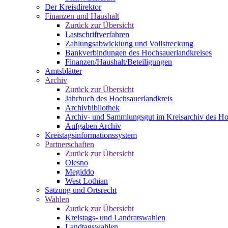
Der Kreisdirektor
Finanzen und Haushalt
Zurück zur Übersicht
Lastschriftverfahren
Zahlungsabwicklung und Vollstreckung
Bankverbindungen des Hochsauerlandkreises
Finanzen/Haushalt/Beteiligungen
Amtsblätter
Archiv
Zurück zur Übersicht
Jahrbuch des Hochsauerlandkreis
Archivbibliothek
Archiv- und Sammlungsgut im Kreisarchiv des Ho
Aufgaben Archiv
Kreistagsinformationssystem
Partnerschaften
Zurück zur Übersicht
Olesno
Megiddo
West Lothian
Satzung und Ortsrecht
Wahlen
Zurück zur Übersicht
Kreistags- und Landratswahlen
Landtagswahlen