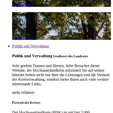
mehr erfahren
Bürgertelefon
Bei den alltäglichen Anfragen zu den Dienstleistungen des
Hochsauerlandkreises hilft das Bürgertelefon weiter.
mehr erfahren
Politik und Verwaltung
Politik und Verwaltung
Grußwort des Landrates
Sehr geehrte Damen und Herren, liebe Besucher dieser
Website, der Hochsauerlandkreis informiert Sie auf seinen
Internet-Seiten nicht nur über die Leistungen und die Struktur
der Kreisverwaltung, sondern bietet Ihnen auch viele weitere
interessante Links.
mehr erfahren
Portrait des Kreises
Der Hochsauerlandkreis (HSK) ist mit fast 2.000