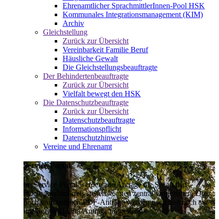
Ehrenamtlicher SprachmittlerInnen-Pool HSK
Kommunales Integrationsmanagement (KIM)
Archiv
Gleichstellung
Zurück zur Übersicht
Vereinbarkeit Familie Beruf
Häusliche Gewalt
Die Gleichstellungsbeauftragte
Der Behindertenbeauftragte
Zurück zur Übersicht
Vielfalt bewegt den HSK
Die Datenschutzbeauftragte
Zurück zur Übersicht
Datenschutzbeauftragte
Informationspflicht
Datenschutzhinweise
Vereine und Ehrenamt
Service-Portal
Im Service-Portal werden alle Anträge die Sie an den
Hochsauerlandkreis stellen können zentral vorgehalten. Die
noch vorhandenen PDF-Anträge werden nach und nach auf
intelligente Online-Anträge umgestellt.