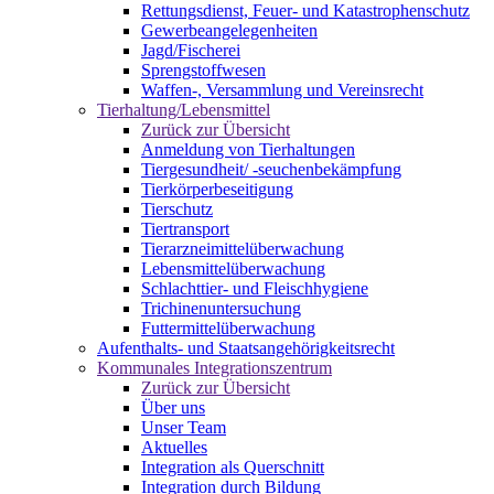
Rettungsdienst, Feuer- und Katastrophenschutz
Gewerbeangelegenheiten
Jagd/Fischerei
Sprengstoffwesen
Waffen-, Versammlung und Vereinsrecht
Tierhaltung/Lebensmittel
Zurück zur Übersicht
Anmeldung von Tierhaltungen
Tiergesundheit/ -seuchenbekämpfung
Tierkörperbeseitigung
Tierschutz
Tiertransport
Tierarzneimittelüberwachung
Lebensmittelüberwachung
Schlachttier- und Fleischhygiene
Trichinenuntersuchung
Futtermittelüberwachung
Aufenthalts- und Staatsangehörigkeitsrecht
Kommunales Integrationszentrum
Zurück zur Übersicht
Über uns
Unser Team
Aktuelles
Integration als Querschnitt
Integration durch Bildung