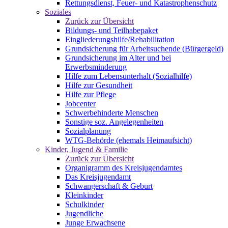
Rettungsdienst, Feuer- und Katastrophenschutz
Soziales
Zurück zur Übersicht
Bildungs- und Teilhabepaket
Eingliederungshilfe/Rehabilitation
Grundsicherung für Arbeitsuchende (Bürgergeld)
Grundsicherung im Alter und bei
Erwerbsminderung
Hilfe zum Lebensunterhalt (Sozialhilfe)
Hilfe zur Gesundheit
Hilfe zur Pflege
Jobcenter
Schwerbehinderte Menschen
Sonstige soz. Angelegenheiten
Sozialplanung
WTG-Behörde (ehemals Heimaufsicht)
Kinder, Jugend & Familie
Zurück zur Übersicht
Organigramm des Kreisjugendamtes
Das Kreisjugendamt
Schwangerschaft & Geburt
Kleinkinder
Schulkinder
Jugendliche
Junge Erwachsene