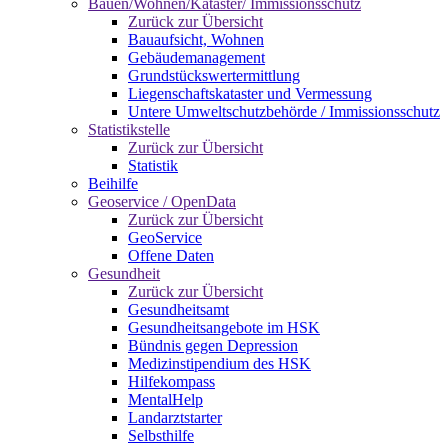
Bauen/Wohnen/Kataster/ Immissionsschutz
Zurück zur Übersicht
Bauaufsicht, Wohnen
Gebäudemanagement
Grundstückswertermittlung
Liegenschaftskataster und Vermessung
Untere Umweltschutzbehörde / Immissionsschutz
Statistikstelle
Zurück zur Übersicht
Statistik
Beihilfe
Geoservice / OpenData
Zurück zur Übersicht
GeoService
Offene Daten
Gesundheit
Zurück zur Übersicht
Gesundheitsamt
Gesundheitsangebote im HSK
Bündnis gegen Depression
Medizinstipendium des HSK
Hilfekompass
MentalHelp
Landarztstarter
Selbsthilfe