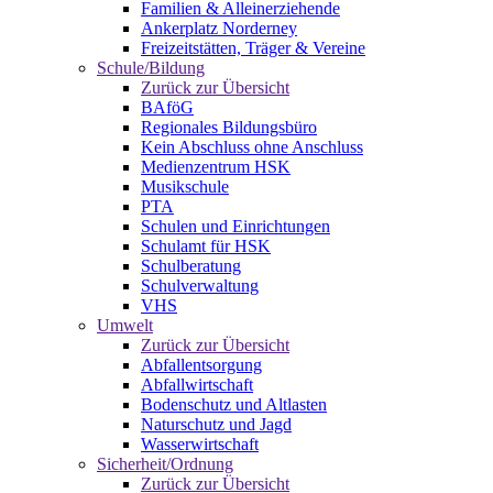
Familien & Alleinerziehende
Ankerplatz Norderney
Freizeitstätten, Träger & Vereine
Schule/Bildung
Zurück zur Übersicht
BAföG
Regionales Bildungsbüro
Kein Abschluss ohne Anschluss
Medienzentrum HSK
Musikschule
PTA
Schulen und Einrichtungen
Schulamt für HSK
Schulberatung
Schulverwaltung
VHS
Umwelt
Zurück zur Übersicht
Abfallentsorgung
Abfallwirtschaft
Bodenschutz und Altlasten
Naturschutz und Jagd
Wasserwirtschaft
Sicherheit/Ordnung
Zurück zur Übersicht