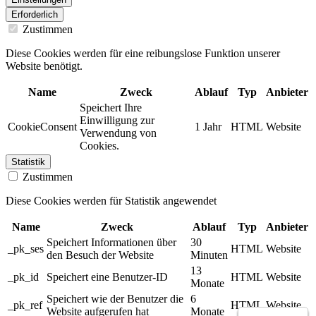
Erforderlich
Zustimmen
Diese Cookies werden für eine reibungslose Funktion unserer
Website benötigt.
Name
Zweck
Ablauf
Typ
Anbieter
Speichert Ihre
Einwilligung zur
CookieConsent
1 Jahr
HTML
Website
Verwendung von
Cookies.
Statistik
Zustimmen
Diese Cookies werden für Statistik angewendet
Name
Zweck
Ablauf
Typ
Anbieter
Speichert Informationen über
30
_pk_ses
HTML
Website
den Besuch der Website
Minuten
13
_pk_id
Speichert eine Benutzer-ID
HTML
Website
Monate
Speichert wie der Benutzer die
6
_pk_ref
HTML
Website
Website aufgerufen hat
Monate