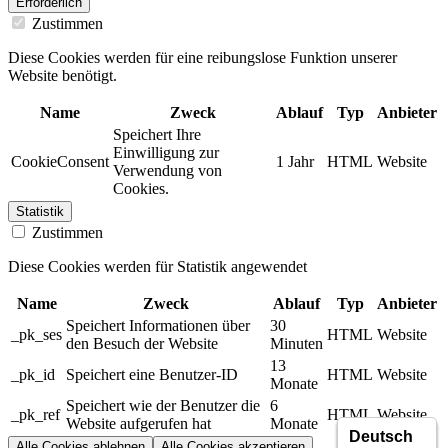
Erforderlich
Zustimmen
Diese Cookies werden für eine reibungslose Funktion unserer
Website benötigt.
Name
Zweck
Ablauf
Typ
Anbieter
Speichert Ihre
Einwilligung zur
CookieConsent
1 Jahr
HTML
Website
Verwendung von
Cookies.
Statistik
Zustimmen
Diese Cookies werden für Statistik angewendet
Name
Zweck
Ablauf
Typ
Anbieter
Speichert Informationen über
30
_pk_ses
HTML
Website
den Besuch der Website
Minuten
13
_pk_id
Speichert eine Benutzer-ID
HTML
Website
Monate
Speichert wie der Benutzer die
6
_pk_ref
HTML
Website
Website aufgerufen hat
Monate
Alle Cookies ablehnen
Alle Cookies akzeptieren