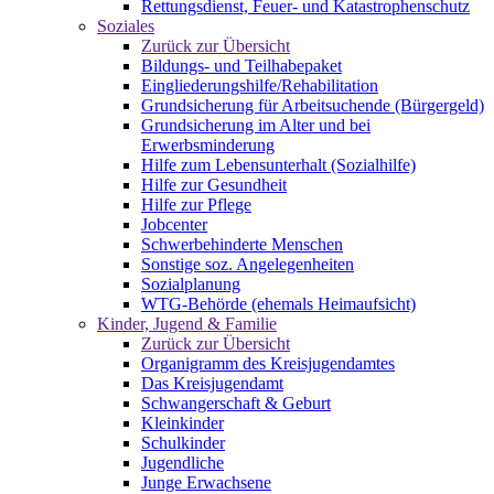
Rettungsdienst, Feuer- und Katastrophenschutz
Soziales
Zurück zur Übersicht
Bildungs- und Teilhabepaket
Eingliederungshilfe/Rehabilitation
Grundsicherung für Arbeitsuchende (Bürgergeld)
Grundsicherung im Alter und bei
Erwerbsminderung
Hilfe zum Lebensunterhalt (Sozialhilfe)
Hilfe zur Gesundheit
Hilfe zur Pflege
Jobcenter
Schwerbehinderte Menschen
Sonstige soz. Angelegenheiten
Sozialplanung
WTG-Behörde (ehemals Heimaufsicht)
Kinder, Jugend & Familie
Zurück zur Übersicht
Organigramm des Kreisjugendamtes
Das Kreisjugendamt
Schwangerschaft & Geburt
Kleinkinder
Schulkinder
Jugendliche
Junge Erwachsene