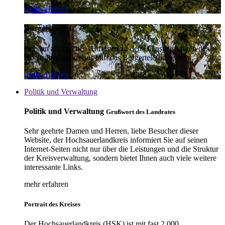
mehr erfahren
Bürgertelefon
Bei den alltäglichen Anfragen zu den Dienstleistungen des
Hochsauerlandkreises hilft das Bürgertelefon weiter.
mehr erfahren
Politik und Verwaltung
Politik und Verwaltung
Grußwort des Landrates
Sehr geehrte Damen und Herren, liebe Besucher dieser
Website, der Hochsauerlandkreis informiert Sie auf seinen
Internet-Seiten nicht nur über die Leistungen und die Struktur
der Kreisverwaltung, sondern bietet Ihnen auch viele weitere
interessante Links.
mehr erfahren
Portrait des Kreises
Der Hochsauerlandkreis (HSK) ist mit fast 2.000