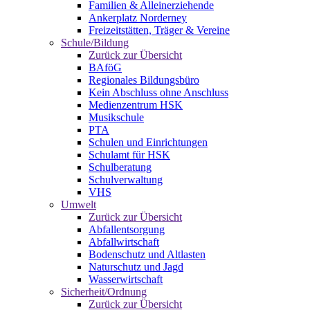
Familien & Alleinerziehende
Ankerplatz Norderney
Freizeitstätten, Träger & Vereine
Schule/Bildung
Zurück zur Übersicht
BAföG
Regionales Bildungsbüro
Kein Abschluss ohne Anschluss
Medienzentrum HSK
Musikschule
PTA
Schulen und Einrichtungen
Schulamt für HSK
Schulberatung
Schulverwaltung
VHS
Umwelt
Zurück zur Übersicht
Abfallentsorgung
Abfallwirtschaft
Bodenschutz und Altlasten
Naturschutz und Jagd
Wasserwirtschaft
Sicherheit/Ordnung
Zurück zur Übersicht