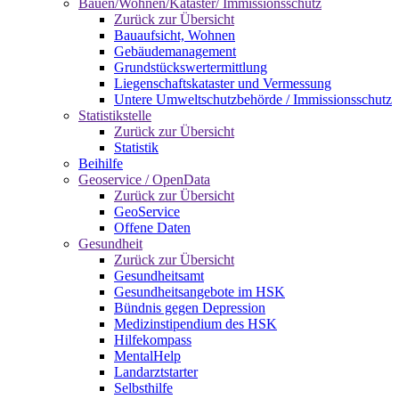
Bauen/Wohnen/Kataster/ Immissionsschutz
Zurück zur Übersicht
Bauaufsicht, Wohnen
Gebäudemanagement
Grundstückswertermittlung
Liegenschaftskataster und Vermessung
Untere Umweltschutzbehörde / Immissionsschutz
Statistikstelle
Zurück zur Übersicht
Statistik
Beihilfe
Geoservice / OpenData
Zurück zur Übersicht
GeoService
Offene Daten
Gesundheit
Zurück zur Übersicht
Gesundheitsamt
Gesundheitsangebote im HSK
Bündnis gegen Depression
Medizinstipendium des HSK
Hilfekompass
MentalHelp
Landarztstarter
Selbsthilfe