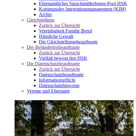
Ehrenamtlicher SprachmittlerInnen-Pool HSK
Kommunales Integrationsmanagement (KIM)
Archiv
Gleichstellung
Zurück zur Übersicht
Vereinbarkeit Familie Beruf
Häusliche Gewalt
Die Gleichstellungsbeauftragte
Der Behindertenbeauftragte
Zurück zur Übersicht
Vielfalt bewegt den HSK
Die Datenschutzbeauftragte
Zurück zur Übersicht
Datenschutzbeauftragte
Informationspflicht
Datenschutzhinweise
Vereine und Ehrenamt
Service-Portal
Im Service-Portal werden alle Anträge die Sie an den
Hochsauerlandkreis stellen können zentral vorgehalten. Die
noch vorhandenen PDF-Anträge werden nach und nach auf
intelligente Online-Anträge umgestellt.