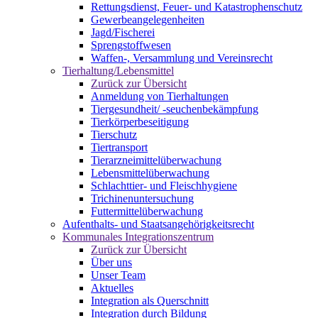
Rettungsdienst, Feuer- und Katastrophenschutz
Gewerbeangelegenheiten
Jagd/Fischerei
Sprengstoffwesen
Waffen-, Versammlung und Vereinsrecht
Tierhaltung/Lebensmittel
Zurück zur Übersicht
Anmeldung von Tierhaltungen
Tiergesundheit/ -seuchenbekämpfung
Tierkörperbeseitigung
Tierschutz
Tiertransport
Tierarzneimittelüberwachung
Lebensmittelüberwachung
Schlachttier- und Fleischhygiene
Trichinenuntersuchung
Futtermittelüberwachung
Aufenthalts- und Staatsangehörigkeitsrecht
Kommunales Integrationszentrum
Zurück zur Übersicht
Über uns
Unser Team
Aktuelles
Integration als Querschnitt
Integration durch Bildung