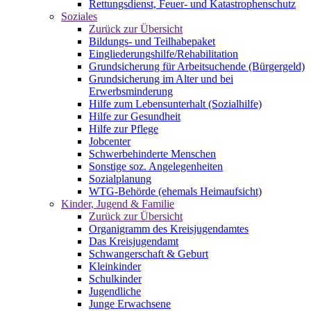
Rettungsdienst, Feuer- und Katastrophenschutz
Soziales
Zurück zur Übersicht
Bildungs- und Teilhabepaket
Eingliederungshilfe/Rehabilitation
Grundsicherung für Arbeitsuchende (Bürgergeld)
Grundsicherung im Alter und bei
Erwerbsminderung
Hilfe zum Lebensunterhalt (Sozialhilfe)
Hilfe zur Gesundheit
Hilfe zur Pflege
Jobcenter
Schwerbehinderte Menschen
Sonstige soz. Angelegenheiten
Sozialplanung
WTG-Behörde (ehemals Heimaufsicht)
Kinder, Jugend & Familie
Zurück zur Übersicht
Organigramm des Kreisjugendamtes
Das Kreisjugendamt
Schwangerschaft & Geburt
Kleinkinder
Schulkinder
Jugendliche
Junge Erwachsene