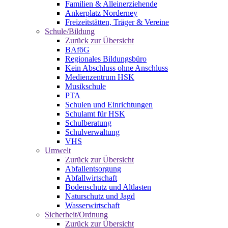
Familien & Alleinerziehende
Ankerplatz Norderney
Freizeitstätten, Träger & Vereine
Schule/Bildung
Zurück zur Übersicht
BAföG
Regionales Bildungsbüro
Kein Abschluss ohne Anschluss
Medienzentrum HSK
Musikschule
PTA
Schulen und Einrichtungen
Schulamt für HSK
Schulberatung
Schulverwaltung
VHS
Umwelt
Zurück zur Übersicht
Abfallentsorgung
Abfallwirtschaft
Bodenschutz und Altlasten
Naturschutz und Jagd
Wasserwirtschaft
Sicherheit/Ordnung
Zurück zur Übersicht