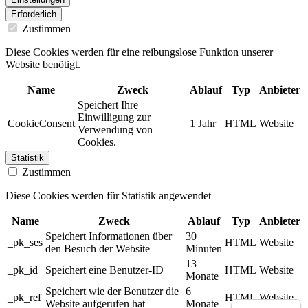
Erforderlich
Zustimmen
Diese Cookies werden für eine reibungslose Funktion unserer
Website benötigt.
Name
Zweck
Ablauf
Typ
Anbieter
Speichert Ihre
Einwilligung zur
CookieConsent
1 Jahr
HTML
Website
Verwendung von
Cookies.
Statistik
Zustimmen
Diese Cookies werden für Statistik angewendet
Name
Zweck
Ablauf
Typ
Anbieter
Speichert Informationen über
30
_pk_ses
HTML
Website
den Besuch der Website
Minuten
13
_pk_id
Speichert eine Benutzer-ID
HTML
Website
Monate
Speichert wie der Benutzer die
6
_pk_ref
HTML
Website
Website aufgerufen hat
Monate