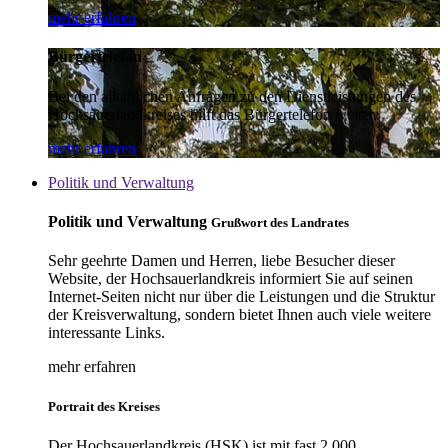
mehr erfahren
Bürgertelefon
Bei den alltäglichen Anfragen zu den Dienstleistungen des
Hochsauerlandkreises hilft das Bürgertelefon weiter.
mehr erfahren
Politik und Verwaltung
Politik und Verwaltung
Grußwort des Landrates
Sehr geehrte Damen und Herren, liebe Besucher dieser
Website, der Hochsauerlandkreis informiert Sie auf seinen
Internet-Seiten nicht nur über die Leistungen und die Struktur
der Kreisverwaltung, sondern bietet Ihnen auch viele weitere
interessante Links.
mehr erfahren
Portrait des Kreises
Der Hochsauerlandkreis (HSK) ist mit fast 2.000