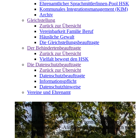
Ehrenamtlicher SprachmittlerInnen-Pool HSK
Kommunales Integrationsmanagement (KIM)
Archiv
Gleichstellung
Zurück zur Übersicht
Vereinbarkeit Familie Beruf
Häusliche Gewalt
Die Gleichstellungsbeauftragte
Der Behindertenbeauftragte
Zurück zur Übersicht
Vielfalt bewegt den HSK
Die Datenschutzbeauftragte
Zurück zur Übersicht
Datenschutzbeauftragte
Informationspflicht
Datenschutzhinweise
Vereine und Ehrenamt
Service-Portal
Im Service-Portal werden alle Anträge die Sie an den
Hochsauerlandkreis stellen können zentral vorgehalten. Die
noch vorhandenen PDF-Anträge werden nach und nach auf
intelligente Online-Anträge umgestellt.