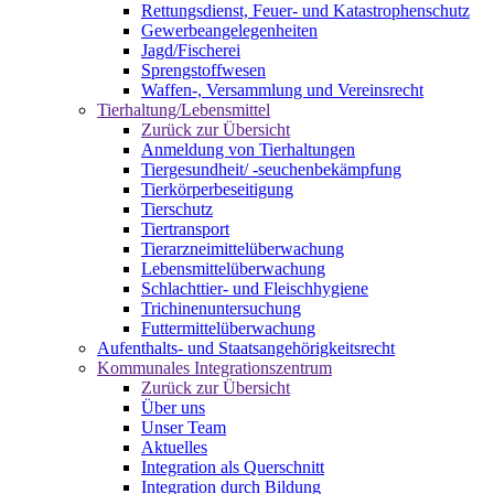
Rettungsdienst, Feuer- und Katastrophenschutz
Gewerbeangelegenheiten
Jagd/Fischerei
Sprengstoffwesen
Waffen-, Versammlung und Vereinsrecht
Tierhaltung/Lebensmittel
Zurück zur Übersicht
Anmeldung von Tierhaltungen
Tiergesundheit/ -seuchenbekämpfung
Tierkörperbeseitigung
Tierschutz
Tiertransport
Tierarzneimittelüberwachung
Lebensmittelüberwachung
Schlachttier- und Fleischhygiene
Trichinenuntersuchung
Futtermittelüberwachung
Aufenthalts- und Staatsangehörigkeitsrecht
Kommunales Integrationszentrum
Zurück zur Übersicht
Über uns
Unser Team
Aktuelles
Integration als Querschnitt
Integration durch Bildung