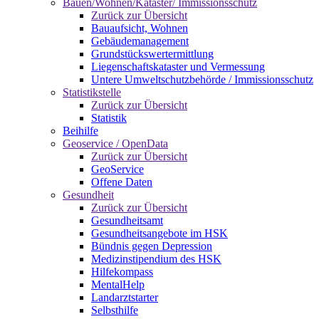
Bauen/Wohnen/Kataster/ Immissionsschutz
Zurück zur Übersicht
Bauaufsicht, Wohnen
Gebäudemanagement
Grundstückswertermittlung
Liegenschaftskataster und Vermessung
Untere Umweltschutzbehörde / Immissionsschutz
Statistikstelle
Zurück zur Übersicht
Statistik
Beihilfe
Geoservice / OpenData
Zurück zur Übersicht
GeoService
Offene Daten
Gesundheit
Zurück zur Übersicht
Gesundheitsamt
Gesundheitsangebote im HSK
Bündnis gegen Depression
Medizinstipendium des HSK
Hilfekompass
MentalHelp
Landarztstarter
Selbsthilfe