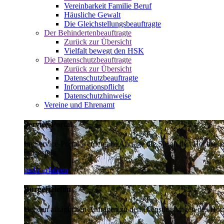
Vereinbarkeit Familie Beruf
Häusliche Gewalt
Die Gleichstellungsbeauftragte
Der Behindertenbeauftragte
Zurück zur Übersicht
Vielfalt bewegt den HSK
Die Datenschutzbeauftragte
Zurück zur Übersicht
Datenschutzbeauftragte
Informationspflicht
Datenschutzhinweise
Vereine und Ehrenamt
Service-Portal
Im Service-Portal werden alle Anträge die Sie an den Hochsau
umgestellt.
mehr erfahren
Bürgertelefon
Bei den alltäglichen Anfragen zu den Dienstleistungen des Hoch