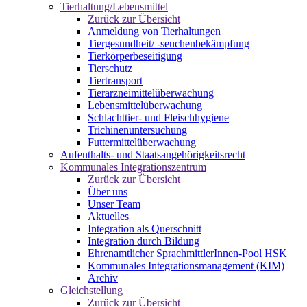
Tierhaltung/Lebensmittel
Zurück zur Übersicht
Anmeldung von Tierhaltungen
Tiergesundheit/ -seuchenbekämpfung
Tierkörperbeseitigung
Tierschutz
Tiertransport
Tierarzneimittelüberwachung
Lebensmittelüberwachung
Schlachttier- und Fleischhygiene
Trichinenuntersuchung
Futtermittelüberwachung
Aufenthalts- und Staatsangehörigkeitsrecht
Kommunales Integrationszentrum
Zurück zur Übersicht
Über uns
Unser Team
Aktuelles
Integration als Querschnitt
Integration durch Bildung
Ehrenamtlicher SprachmittlerInnen-Pool HSK
Kommunales Integrationsmanagement (KIM)
Archiv
Gleichstellung
Zurück zur Übersicht