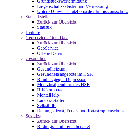
Grundstückswertermittlung
Liegenschaftskataster und Vermessung
Untere Umweltschutzbehörde / Immissionsschutz
Statistikstelle
Zurück zur Übersicht
Statistik
Beihilfe
Geoservice / OpenData
Zurück zur Übersicht
GeoService
Offene Daten
Gesundheit
Zurück zur Übersicht
Gesundheitsamt
Gesundheitsangebote im HSK
Bündnis gegen Depression
Medizinstipendium des HSK
Hilfekompass
MentalHelp
Landarztstarter
Selbsthilfe
Rettungsdienst, Feuer- und Katastrophenschutz
Soziales
Zurück zur Übersicht
Bildungs- und Teilhabepaket