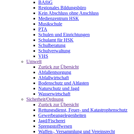
BAföG
Regionales Bildungsbüro
Kein Abschluss ohne Anschluss
Medienzentrum HSK
Musikschule
PTA
Schulen und Einrichtungen
Schulamt für HSK
Schulberatung
Schulverwaltung
VHS
Umwelt
Zurück zur Übersicht
Abfallentsorgung
Abfallwirtschaft
Bodenschutz und Altlasten
Naturschutz und Jagd
Wasserwirtschaft
Sicherheit/Ordnung
Zurück zur Übersicht
Rettungsdienst, Feuer- und Katastrophenschutz
Gewerbeangelegenheiten
Jagd/Fischerei
Sprengstoffwesen
Waffen-, Versammlung und Vereinsrecht