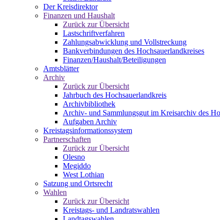
Der Kreisdirektor
Finanzen und Haushalt
Zurück zur Übersicht
Lastschriftverfahren
Zahlungsabwicklung und Vollstreckung
Bankverbindungen des Hochsauerlandkreises
Finanzen/Haushalt/Beteiligungen
Amtsblätter
Archiv
Zurück zur Übersicht
Jahrbuch des Hochsauerlandkreis
Archivbibliothek
Archiv- und Sammlungsgut im Kreisarchiv des Ho
Aufgaben Archiv
Kreistagsinformationssystem
Partnerschaften
Zurück zur Übersicht
Olesno
Megiddo
West Lothian
Satzung und Ortsrecht
Wahlen
Zurück zur Übersicht
Kreistags- und Landratswahlen
Landtagswahlen