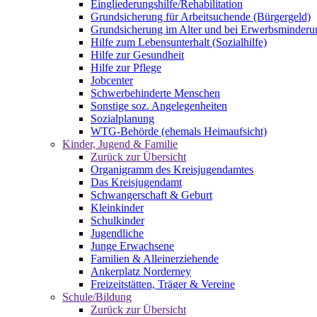
Eingliederungshilfe/Rehabilitation
Grundsicherung für Arbeitsuchende (Bürgergeld)
Grundsicherung im Alter und bei Erwerbsminderu
Hilfe zum Lebensunterhalt (Sozialhilfe)
Hilfe zur Gesundheit
Hilfe zur Pflege
Jobcenter
Schwerbehinderte Menschen
Sonstige soz. Angelegenheiten
Sozialplanung
WTG-Behörde (ehemals Heimaufsicht)
Kinder, Jugend & Familie
Zurück zur Übersicht
Organigramm des Kreisjugendamtes
Das Kreisjugendamt
Schwangerschaft & Geburt
Kleinkinder
Schulkinder
Jugendliche
Junge Erwachsene
Familien & Alleinerziehende
Ankerplatz Norderney
Freizeitstätten, Träger & Vereine
Schule/Bildung
Zurück zur Übersicht