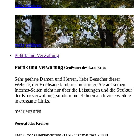
mehr erfahren
Bürgertelefon
Bei den alltäglichen Anfragen zu den Dienstleistungen des
Hochsauerlandkreises hilft das Bürgertelefon weiter.
mehr erfahren
Politik und Verwaltung
Politik und Verwaltung
Grußwort des Landrates
Sehr geehrte Damen und Herren, liebe Besucher dieser
Website, der Hochsauerlandkreis informiert Sie auf seinen
Internet-Seiten nicht nur über die Leistungen und die Struktur
der Kreisverwaltung, sondern bietet Ihnen auch viele weitere
interessante Links.
mehr erfahren
Portrait des Kreises
Der Hochsauerlandkreis (HSK) ist mit fast 2.000