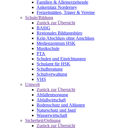
Familien & Alleinerziehende
Ankerplatz Norderney
Freizeitstätten, Träger & Vereine
Schule/Bildung
Zurück zur Übersicht
BAföG
Regionales Bildungsbüro
Kein Abschluss ohne Anschluss
Medienzentrum HSK
Musikschule
PTA
Schulen und Einrichtungen
Schulamt für HSK
Schulberatung
Schulverwaltung
VHS
Umwelt
Zurück zur Übersicht
Abfallentsorgung
Abfallwirtschaft
Bodenschutz und Altlasten
Naturschutz und Jagd
Wasserwirtschaft
Sicherheit/Ordnung
Zurück zur Übersicht