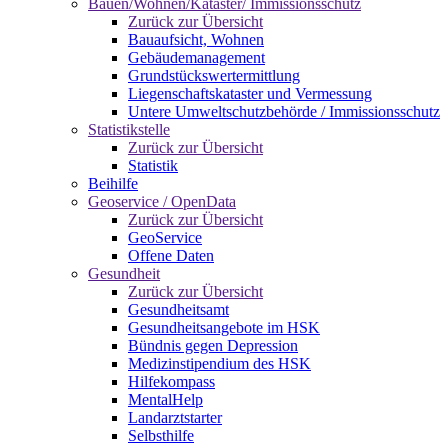
Bauen/Wohnen/Kataster/ Immissionsschutz
Zurück zur Übersicht
Bauaufsicht, Wohnen
Gebäudemanagement
Grundstückswertermittlung
Liegenschaftskataster und Vermessung
Untere Umweltschutzbehörde / Immissionsschutz
Statistikstelle
Zurück zur Übersicht
Statistik
Beihilfe
Geoservice / OpenData
Zurück zur Übersicht
GeoService
Offene Daten
Gesundheit
Zurück zur Übersicht
Gesundheitsamt
Gesundheitsangebote im HSK
Bündnis gegen Depression
Medizinstipendium des HSK
Hilfekompass
MentalHelp
Landarztstarter
Selbsthilfe