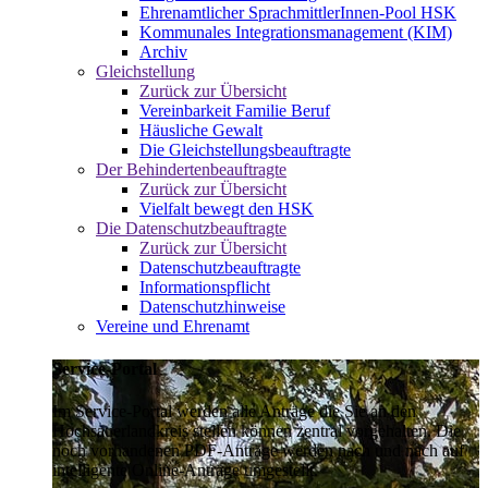
Ehrenamtlicher SprachmittlerInnen-Pool HSK
Kommunales Integrationsmanagement (KIM)
Archiv
Gleichstellung
Zurück zur Übersicht
Vereinbarkeit Familie Beruf
Häusliche Gewalt
Die Gleichstellungsbeauftragte
Der Behindertenbeauftragte
Zurück zur Übersicht
Vielfalt bewegt den HSK
Die Datenschutzbeauftragte
Zurück zur Übersicht
Datenschutzbeauftragte
Informationspflicht
Datenschutzhinweise
Vereine und Ehrenamt
Service-Portal
Im Service-Portal werden alle Anträge die Sie an den
Hochsauerlandkreis stellen können zentral vorgehalten. Die
noch vorhandenen PDF-Anträge werden nach und nach auf
intelligente Online-Anträge umgestellt.