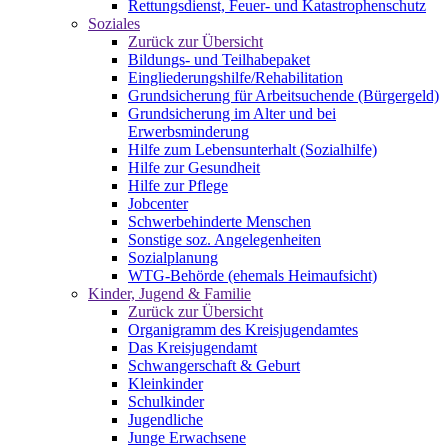
Rettungsdienst, Feuer- und Katastrophenschutz
Soziales
Zurück zur Übersicht
Bildungs- und Teilhabepaket
Eingliederungshilfe/Rehabilitation
Grundsicherung für Arbeitsuchende (Bürgergeld)
Grundsicherung im Alter und bei
Erwerbsminderung
Hilfe zum Lebensunterhalt (Sozialhilfe)
Hilfe zur Gesundheit
Hilfe zur Pflege
Jobcenter
Schwerbehinderte Menschen
Sonstige soz. Angelegenheiten
Sozialplanung
WTG-Behörde (ehemals Heimaufsicht)
Kinder, Jugend & Familie
Zurück zur Übersicht
Organigramm des Kreisjugendamtes
Das Kreisjugendamt
Schwangerschaft & Geburt
Kleinkinder
Schulkinder
Jugendliche
Junge Erwachsene