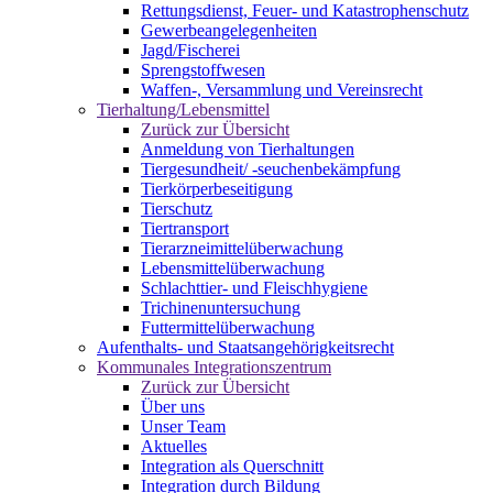
Rettungsdienst, Feuer- und Katastrophenschutz
Gewerbeangelegenheiten
Jagd/Fischerei
Sprengstoffwesen
Waffen-, Versammlung und Vereinsrecht
Tierhaltung/Lebensmittel
Zurück zur Übersicht
Anmeldung von Tierhaltungen
Tiergesundheit/ -seuchenbekämpfung
Tierkörperbeseitigung
Tierschutz
Tiertransport
Tierarzneimittelüberwachung
Lebensmittelüberwachung
Schlachttier- und Fleischhygiene
Trichinenuntersuchung
Futtermittelüberwachung
Aufenthalts- und Staatsangehörigkeitsrecht
Kommunales Integrationszentrum
Zurück zur Übersicht
Über uns
Unser Team
Aktuelles
Integration als Querschnitt
Integration durch Bildung