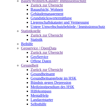
Bauen/Wohnen/Kataster/ Immissionsschutz
Zurück zur Übersicht
Bauaufsicht, Wohnen
Gebäudemanagement
Grundstückswertermittlung
Liegenschaftskataster und Vermessung
Untere Umweltschutzbehörde / Immissionsschutz
Statistikstelle
Zurück zur Übersicht
Statistik
Beihilfe
Geoservice / OpenData
Zurück zur Übersicht
GeoService
Offene Daten
Gesundheit
Zurück zur Übersicht
Gesundheitsamt
Gesundheitsangebote im HSK
Bündnis gegen Depression
Medizinstipendium des HSK
Hilfekompass
MentalHelp
Landarztstarter
Selbsthilfe