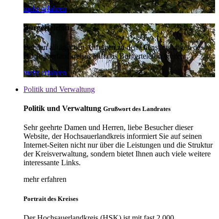
mehr erfahren
Bürgertelefon
Bei den alltäglichen Anfragen zu den Dienstleistungen des
Hochsauerlandkreises hilft das Bürgertelefon weiter.
mehr erfahren
Politik und Verwaltung
Politik und Verwaltung
Grußwort des Landrates
Sehr geehrte Damen und Herren, liebe Besucher dieser
Website, der Hochsauerlandkreis informiert Sie auf seinen
Internet-Seiten nicht nur über die Leistungen und die Struktur
der Kreisverwaltung, sondern bietet Ihnen auch viele weitere
interessante Links.
mehr erfahren
Portrait des Kreises
Der Hochsauerlandkreis (HSK) ist mit fast 2.000