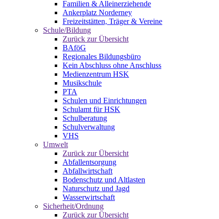
Familien & Alleinerziehende
Ankerplatz Norderney
Freizeitstätten, Träger & Vereine
Schule/Bildung
Zurück zur Übersicht
BAföG
Regionales Bildungsbüro
Kein Abschluss ohne Anschluss
Medienzentrum HSK
Musikschule
PTA
Schulen und Einrichtungen
Schulamt für HSK
Schulberatung
Schulverwaltung
VHS
Umwelt
Zurück zur Übersicht
Abfallentsorgung
Abfallwirtschaft
Bodenschutz und Altlasten
Naturschutz und Jagd
Wasserwirtschaft
Sicherheit/Ordnung
Zurück zur Übersicht