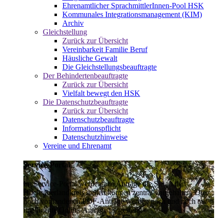
Ehrenamtlicher SprachmittlerInnen-Pool HSK
Kommunales Integrationsmanagement (KIM)
Archiv
Gleichstellung
Zurück zur Übersicht
Vereinbarkeit Familie Beruf
Häusliche Gewalt
Die Gleichstellungsbeauftragte
Der Behindertenbeauftragte
Zurück zur Übersicht
Vielfalt bewegt den HSK
Die Datenschutzbeauftragte
Zurück zur Übersicht
Datenschutzbeauftragte
Informationspflicht
Datenschutzhinweise
Vereine und Ehrenamt
Service-Portal
Im Service-Portal werden alle Anträge die Sie an den
Hochsauerlandkreis stellen können zentral vorgehalten. Die
noch vorhandenen PDF-Anträge werden nach und nach auf
intelligente Online-Anträge umgestellt.