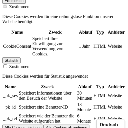
Erforderlich
Zustimmen
Diese Cookies werden für eine reibungslose Funktion unserer
Website benötigt.
Name
Zweck
Ablauf
Typ
Anbieter
Speichert Ihre
Einwilligung zur
CookieConsent
1 Jahr
HTML
Website
Verwendung von
Cookies.
Statistik
Zustimmen
Diese Cookies werden für Statistik angewendet
Name
Zweck
Ablauf
Typ
Anbieter
Speichert Informationen über
30
_pk_ses
HTML
Website
den Besuch der Website
Minuten
13
_pk_id
Speichert eine Benutzer-ID
HTML
Website
Monate
Speichert wie der Benutzer die
6
_pk_ref
HTML
Website
Website aufgerufen hat
Monate
Alle Cookies ablehnen
Alle Cookies akzeptieren