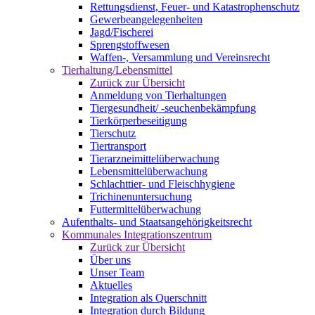
Rettungsdienst, Feuer- und Katastrophenschutz
Gewerbeangelegenheiten
Jagd/Fischerei
Sprengstoffwesen
Waffen-, Versammlung und Vereinsrecht
Tierhaltung/Lebensmittel
Zurück zur Übersicht
Anmeldung von Tierhaltungen
Tiergesundheit/ -seuchenbekämpfung
Tierkörperbeseitigung
Tierschutz
Tiertransport
Tierarzneimittelüberwachung
Lebensmittelüberwachung
Schlachttier- und Fleischhygiene
Trichinenuntersuchung
Futtermittelüberwachung
Aufenthalts- und Staatsangehörigkeitsrecht
Kommunales Integrationszentrum
Zurück zur Übersicht
Über uns
Unser Team
Aktuelles
Integration als Querschnitt
Integration durch Bildung