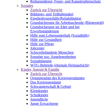
Rettungsdienst, Feuer- und Katastrophenschutz
Soziales
Zurück zur Übersicht
Bildungs- und Teilhabepaket
Eingliederungshilfe/Rehabilitation
Grundsicherung für Arbeitsuchende (Bürgergeld)
Grundsicherung im Alter und bei
Erwerbsminderung
Hilfe zum Lebensunterhalt (Sozialhilfe)
Hilfe zur Gesundheit
Hilfe zur Pflege
Jobcenter
Schwerbehinderte Menschen
Sonstige soz. Angelegenheiten
Sozialplanung
WTG-Behörde (ehemals Heimaufsicht)
Kinder, Jugend & Familie
Zurück zur Übersicht
Organigramm des Kreisjugendamtes
Das Kreisjugendamt
Schwangerschaft & Geburt
Kleinkinder
Schulkinder
Jugendliche
Junge Erwachsene