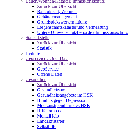
Bauen/Wohnen/Kataster/ Immissionsschutz
Zurück zur Übersicht
Bauaufsicht, Wohnen
Gebäudemanagement
Grundstückswertermittlung
Liegenschaftskataster und Vermessung
Untere Umweltschutzbehörde / Immissionsschutz
Statistikstelle
Zurück zur Übersicht
Statistik
Beihilfe
Geoservice / OpenData
Zurück zur Übersicht
GeoService
Offene Daten
Gesundheit
Zurück zur Übersicht
Gesundheitsamt
Gesundheitsangebote im HSK
Bündnis gegen Depression
Medizinstipendium des HSK
Hilfekompass
MentalHelp
Landarztstarter
Selbsthilfe