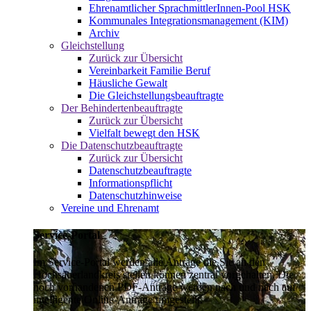
Ehrenamtlicher SprachmittlerInnen-Pool HSK
Kommunales Integrationsmanagement (KIM)
Archiv
Gleichstellung
Zurück zur Übersicht
Vereinbarkeit Familie Beruf
Häusliche Gewalt
Die Gleichstellungsbeauftragte
Der Behindertenbeauftragte
Zurück zur Übersicht
Vielfalt bewegt den HSK
Die Datenschutzbeauftragte
Zurück zur Übersicht
Datenschutzbeauftragte
Informationspflicht
Datenschutzhinweise
Vereine und Ehrenamt
Service-Portal
Im Service-Portal werden alle Anträge die Sie an den
Hochsauerlandkreis stellen können zentral vorgehalten. Die
noch vorhandenen PDF-Anträge werden nach und nach auf
intelligente Online-Anträge umgestellt.