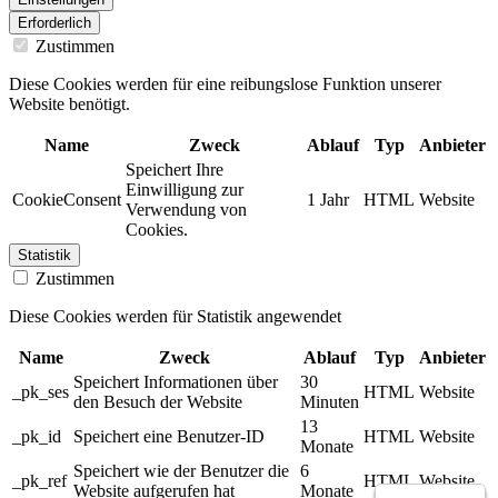
Erforderlich
Zustimmen
Diese Cookies werden für eine reibungslose Funktion unserer
Website benötigt.
Name
Zweck
Ablauf
Typ
Anbieter
Speichert Ihre
Einwilligung zur
CookieConsent
1 Jahr
HTML
Website
Verwendung von
Cookies.
Statistik
Zustimmen
Diese Cookies werden für Statistik angewendet
Name
Zweck
Ablauf
Typ
Anbieter
Speichert Informationen über
30
_pk_ses
HTML
Website
den Besuch der Website
Minuten
13
_pk_id
Speichert eine Benutzer-ID
HTML
Website
Monate
Speichert wie der Benutzer die
6
_pk_ref
HTML
Website
Website aufgerufen hat
Monate