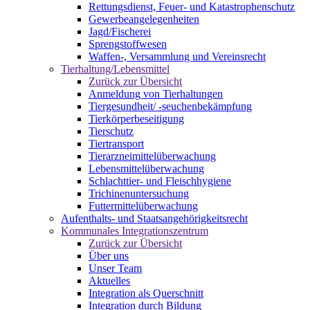
Rettungsdienst, Feuer- und Katastrophenschutz
Gewerbeangelegenheiten
Jagd/Fischerei
Sprengstoffwesen
Waffen-, Versammlung und Vereinsrecht
Tierhaltung/Lebensmittel
Zurück zur Übersicht
Anmeldung von Tierhaltungen
Tiergesundheit/ -seuchenbekämpfung
Tierkörperbeseitigung
Tierschutz
Tiertransport
Tierarzneimittelüberwachung
Lebensmittelüberwachung
Schlachttier- und Fleischhygiene
Trichinenuntersuchung
Futtermittelüberwachung
Aufenthalts- und Staatsangehörigkeitsrecht
Kommunales Integrationszentrum
Zurück zur Übersicht
Über uns
Unser Team
Aktuelles
Integration als Querschnitt
Integration durch Bildung