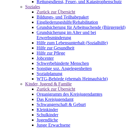
Rettungsdienst, Feuer- und Katastrophenschutz
Soziales
Zurück zur Übersicht
Bildungs- und Teilhabepaket
Eingliederungshilfe/Rehabilitation
Grundsicherung für Arbeitsuchende (Bürgergeld)
Grundsicherung im Alter und bei
Erwerbsminderung
Hilfe zum Lebensunterhalt (Sozialhilfe)
Hilfe zur Gesundheit
Hilfe zur Pflege
Jobcenter
Schwerbehinderte Menschen
Sonstige soz. Angelegenheiten
Sozialplanung
WTG-Behörde (ehemals Heimaufsicht)
Kinder, Jugend & Familie
Zurück zur Übersicht
Organigramm des Kreisjugendamtes
Das Kreisjugendamt
Schwangerschaft & Geburt
Kleinkinder
Schulkinder
Jugendliche
Junge Erwachsene