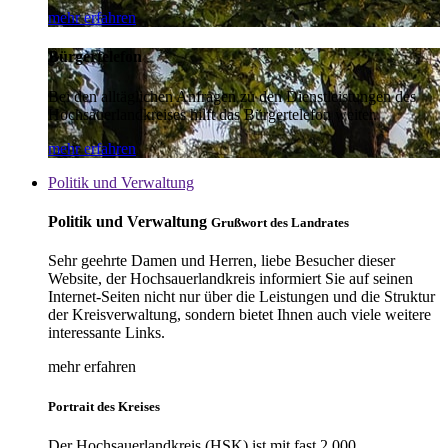
mehr erfahren
Bürgertelefon
Bei den alltäglichen Anfragen zu den Dienstleistungen des
Hochsauerlandkreises hilft das Bürgertelefon weiter.
mehr erfahren
Politik und Verwaltung
Politik und Verwaltung
Grußwort des Landrates
Sehr geehrte Damen und Herren, liebe Besucher dieser
Website, der Hochsauerlandkreis informiert Sie auf seinen
Internet-Seiten nicht nur über die Leistungen und die Struktur
der Kreisverwaltung, sondern bietet Ihnen auch viele weitere
interessante Links.
mehr erfahren
Portrait des Kreises
Der Hochsauerlandkreis (HSK) ist mit fast 2.000