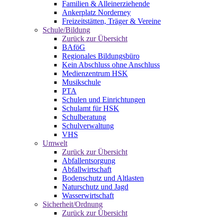
Familien & Alleinerziehende
Ankerplatz Norderney
Freizeitstätten, Träger & Vereine
Schule/Bildung
Zurück zur Übersicht
BAföG
Regionales Bildungsbüro
Kein Abschluss ohne Anschluss
Medienzentrum HSK
Musikschule
PTA
Schulen und Einrichtungen
Schulamt für HSK
Schulberatung
Schulverwaltung
VHS
Umwelt
Zurück zur Übersicht
Abfallentsorgung
Abfallwirtschaft
Bodenschutz und Altlasten
Naturschutz und Jagd
Wasserwirtschaft
Sicherheit/Ordnung
Zurück zur Übersicht