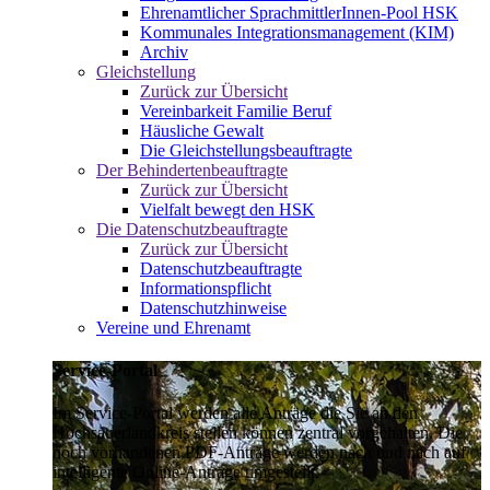
Ehrenamtlicher SprachmittlerInnen-Pool HSK
Kommunales Integrationsmanagement (KIM)
Archiv
Gleichstellung
Zurück zur Übersicht
Vereinbarkeit Familie Beruf
Häusliche Gewalt
Die Gleichstellungsbeauftragte
Der Behindertenbeauftragte
Zurück zur Übersicht
Vielfalt bewegt den HSK
Die Datenschutzbeauftragte
Zurück zur Übersicht
Datenschutzbeauftragte
Informationspflicht
Datenschutzhinweise
Vereine und Ehrenamt
Service-Portal
Im Service-Portal werden alle Anträge die Sie an den
Hochsauerlandkreis stellen können zentral vorgehalten. Die
noch vorhandenen PDF-Anträge werden nach und nach auf
intelligente Online-Anträge umgestellt.