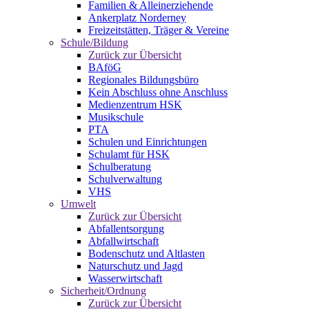
Familien & Alleinerziehende
Ankerplatz Norderney
Freizeitstätten, Träger & Vereine
Schule/Bildung
Zurück zur Übersicht
BAföG
Regionales Bildungsbüro
Kein Abschluss ohne Anschluss
Medienzentrum HSK
Musikschule
PTA
Schulen und Einrichtungen
Schulamt für HSK
Schulberatung
Schulverwaltung
VHS
Umwelt
Zurück zur Übersicht
Abfallentsorgung
Abfallwirtschaft
Bodenschutz und Altlasten
Naturschutz und Jagd
Wasserwirtschaft
Sicherheit/Ordnung
Zurück zur Übersicht