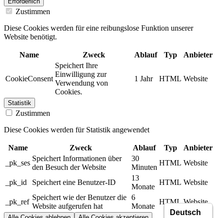
Erforderlich
Zustimmen
Diese Cookies werden für eine reibungslose Funktion unserer
Website benötigt.
Name
Zweck
Ablauf
Typ
Anbieter
Speichert Ihre
Einwilligung zur
CookieConsent
1 Jahr
HTML
Website
Verwendung von
Cookies.
Statistik
Zustimmen
Diese Cookies werden für Statistik angewendet
Name
Zweck
Ablauf
Typ
Anbieter
Speichert Informationen über
30
_pk_ses
HTML
Website
den Besuch der Website
Minuten
13
_pk_id
Speichert eine Benutzer-ID
HTML
Website
Monate
Speichert wie der Benutzer die
6
_pk_ref
HTML
Website
Website aufgerufen hat
Monate
Alle Cookies ablehnen
Alle Cookies akzeptieren