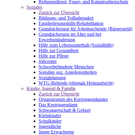
Rettungsdienst, Feuer- und Katastrophenschutz
Soziales
Zurück zur Übersicht
Bildungs- und Teilhabepaket
Eingliederungshilfe/Rehabilitation
Grundsicherung für Arbeitsuchende (Bürgergeld)
Grundsicherung im Alter und bei
Erwerbsminderung
Hilfe zum Lebensunterhalt (Sozialhilfe)
Hilfe zur Gesundheit
Hilfe zur Pflege
Jobcenter
Schwerbehinderte Menschen
Sonstige soz. Angelegenheiten
Sozialplanung
WTG-Behörde (ehemals Heimaufsicht)
Kinder, Jugend & Familie
Zurück zur Übersicht
Organigramm des Kreisjugendamtes
Das Kreisjugendamt
Schwangerschaft & Geburt
Kleinkinder
Schulkinder
Jugendliche
Junge Erwachsene