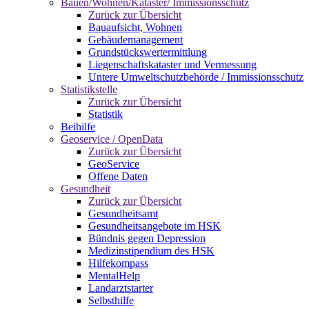
Bauen/Wohnen/Kataster/ Immissionsschutz
Zurück zur Übersicht
Bauaufsicht, Wohnen
Gebäudemanagement
Grundstückswertermittlung
Liegenschaftskataster und Vermessung
Untere Umweltschutzbehörde / Immissionsschutz
Statistikstelle
Zurück zur Übersicht
Statistik
Beihilfe
Geoservice / OpenData
Zurück zur Übersicht
GeoService
Offene Daten
Gesundheit
Zurück zur Übersicht
Gesundheitsamt
Gesundheitsangebote im HSK
Bündnis gegen Depression
Medizinstipendium des HSK
Hilfekompass
MentalHelp
Landarztstarter
Selbsthilfe