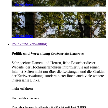
mehr erfahren
Bürgertelefon
Bei den alltäglichen Anfragen zu den Dienstleistungen des
Hochsauerlandkreises hilft das Bürgertelefon weiter.
mehr erfahren
Politik und Verwaltung
Politik und Verwaltung
Grußwort des Landrates
Sehr geehrte Damen und Herren, liebe Besucher dieser
Website, der Hochsauerlandkreis informiert Sie auf seinen
Internet-Seiten nicht nur über die Leistungen und die Struktur
der Kreisverwaltung, sondern bietet Ihnen auch viele weitere
interessante Links.
mehr erfahren
Portrait des Kreises
Der Hochsauerlandkreis (HSK) ist mit fast 2.000