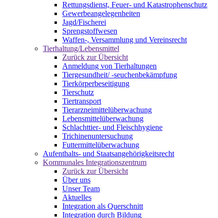
Rettungsdienst, Feuer- und Katastrophenschutz
Gewerbeangelegenheiten
Jagd/Fischerei
Sprengstoffwesen
Waffen-, Versammlung und Vereinsrecht
Tierhaltung/Lebensmittel
Zurück zur Übersicht
Anmeldung von Tierhaltungen
Tiergesundheit/ -seuchenbekämpfung
Tierkörperbeseitigung
Tierschutz
Tiertransport
Tierarzneimittelüberwachung
Lebensmittelüberwachung
Schlachttier- und Fleischhygiene
Trichinenuntersuchung
Futtermittelüberwachung
Aufenthalts- und Staatsangehörigkeitsrecht
Kommunales Integrationszentrum
Zurück zur Übersicht
Über uns
Unser Team
Aktuelles
Integration als Querschnitt
Integration durch Bildung