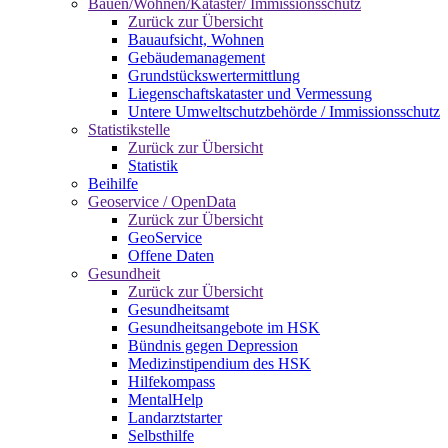
Bauen/Wohnen/Kataster/ Immissionsschutz
Zurück zur Übersicht
Bauaufsicht, Wohnen
Gebäudemanagement
Grundstückswertermittlung
Liegenschaftskataster und Vermessung
Untere Umweltschutzbehörde / Immissionsschutz
Statistikstelle
Zurück zur Übersicht
Statistik
Beihilfe
Geoservice / OpenData
Zurück zur Übersicht
GeoService
Offene Daten
Gesundheit
Zurück zur Übersicht
Gesundheitsamt
Gesundheitsangebote im HSK
Bündnis gegen Depression
Medizinstipendium des HSK
Hilfekompass
MentalHelp
Landarztstarter
Selbsthilfe