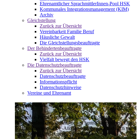
Ehrenamtlicher SprachmittlerInnen-Pool HSK
Kommunales Integrationsmanagement (KIM)
Archiv
Gleichstellung
Zurück zur Übersicht
Vereinbarkeit Familie Beruf
Häusliche Gewalt
Die Gleichstellungsbeauftragte
Der Behindertenbeauftragte
Zurück zur Übersicht
Vielfalt bewegt den HSK
Die Datenschutzbeauftragte
Zurück zur Übersicht
Datenschutzbeauftragte
Informationspflicht
Datenschutzhinweise
Vereine und Ehrenamt
Service-Portal
Im Service-Portal werden alle Anträge die Sie an den
Hochsauerlandkreis stellen können zentral vorgehalten. Die
noch vorhandenen PDF-Anträge werden nach und nach auf
intelligente Online-Anträge umgestellt.