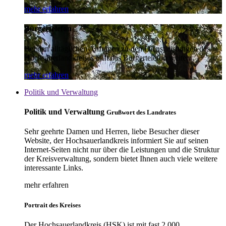
mehr erfahren
Bürgertelefon
Bei den alltäglichen Anfragen zu den Dienstleistungen des
Hochsauerlandkreises hilft das Bürgertelefon weiter.
mehr erfahren
Politik und Verwaltung
Politik und Verwaltung
Grußwort des Landrates
Sehr geehrte Damen und Herren, liebe Besucher dieser
Website, der Hochsauerlandkreis informiert Sie auf seinen
Internet-Seiten nicht nur über die Leistungen und die Struktur
der Kreisverwaltung, sondern bietet Ihnen auch viele weitere
interessante Links.
mehr erfahren
Portrait des Kreises
Der Hochsauerlandkreis (HSK) ist mit fast 2.000