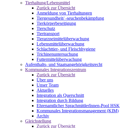
Tierhaltung/Lebensmittel
Zurück zur Übersicht
Anmeldung von Tierhaltungen
Tiergesundheit/ -seuchenbekämpfung
Tierkörperbeseitigung
Tierschutz
Tiertransport
Tierarzneimittelüberwachung
Lebensmittelüberwachung
Schlachttier- und Fleischhygiene
Trichinenuntersuchung
Futtermittelüberwachung
Aufenthalts- und Staatsangehörigkeitsrecht
Kommunales Integrationszentrum
Zurück zur Übersicht
Über uns
Unser Team
Aktuelles
Integration als Querschnitt
Integration durch Bildung
Ehrenamtlicher SprachmittlerInnen-Pool HSK
Kommunales Integrationsmanagement (KIM)
Archiv
Gleichstellung
Zurück zur Übersicht