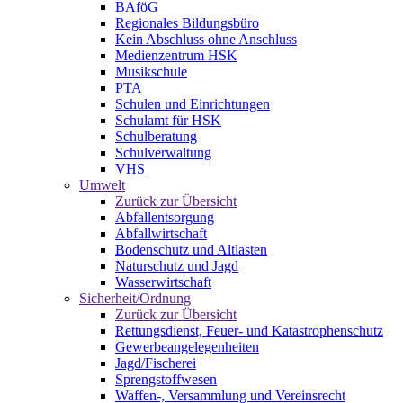
BAföG
Regionales Bildungsbüro
Kein Abschluss ohne Anschluss
Medienzentrum HSK
Musikschule
PTA
Schulen und Einrichtungen
Schulamt für HSK
Schulberatung
Schulverwaltung
VHS
Umwelt
Zurück zur Übersicht
Abfallentsorgung
Abfallwirtschaft
Bodenschutz und Altlasten
Naturschutz und Jagd
Wasserwirtschaft
Sicherheit/Ordnung
Zurück zur Übersicht
Rettungsdienst, Feuer- und Katastrophenschutz
Gewerbeangelegenheiten
Jagd/Fischerei
Sprengstoffwesen
Waffen-, Versammlung und Vereinsrecht