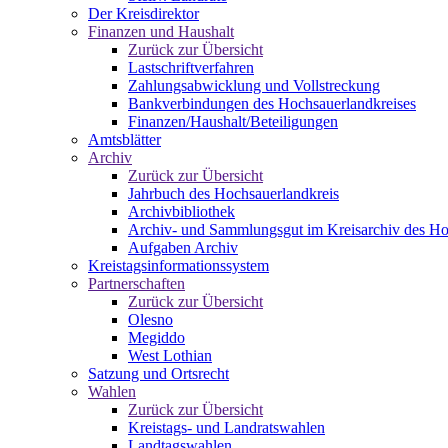
Der Kreisdirektor
Finanzen und Haushalt
Zurück zur Übersicht
Lastschriftverfahren
Zahlungsabwicklung und Vollstreckung
Bankverbindungen des Hochsauerlandkreises
Finanzen/Haushalt/Beteiligungen
Amtsblätter
Archiv
Zurück zur Übersicht
Jahrbuch des Hochsauerlandkreis
Archivbibliothek
Archiv- und Sammlungsgut im Kreisarchiv des Ho
Aufgaben Archiv
Kreistagsinformationssystem
Partnerschaften
Zurück zur Übersicht
Olesno
Megiddo
West Lothian
Satzung und Ortsrecht
Wahlen
Zurück zur Übersicht
Kreistags- und Landratswahlen
Landtagswahlen