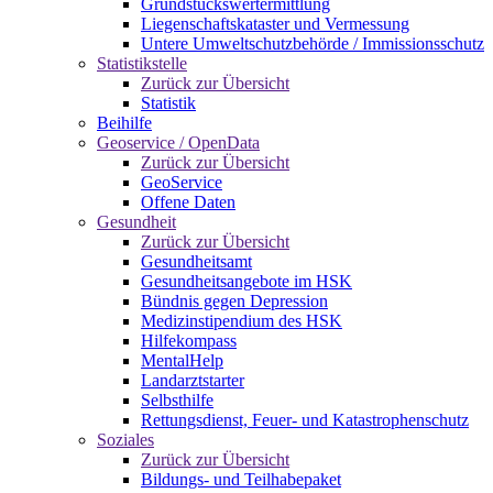
Grundstückswertermittlung
Liegenschaftskataster und Vermessung
Untere Umweltschutzbehörde / Immissionsschutz
Statistikstelle
Zurück zur Übersicht
Statistik
Beihilfe
Geoservice / OpenData
Zurück zur Übersicht
GeoService
Offene Daten
Gesundheit
Zurück zur Übersicht
Gesundheitsamt
Gesundheitsangebote im HSK
Bündnis gegen Depression
Medizinstipendium des HSK
Hilfekompass
MentalHelp
Landarztstarter
Selbsthilfe
Rettungsdienst, Feuer- und Katastrophenschutz
Soziales
Zurück zur Übersicht
Bildungs- und Teilhabepaket