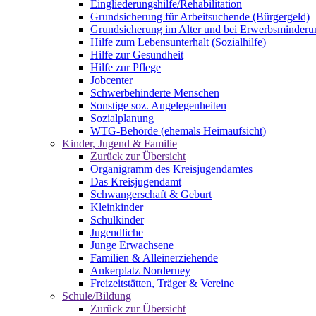
Eingliederungshilfe/Rehabilitation
Grundsicherung für Arbeitsuchende (Bürgergeld)
Grundsicherung im Alter und bei Erwerbsminderu
Hilfe zum Lebensunterhalt (Sozialhilfe)
Hilfe zur Gesundheit
Hilfe zur Pflege
Jobcenter
Schwerbehinderte Menschen
Sonstige soz. Angelegenheiten
Sozialplanung
WTG-Behörde (ehemals Heimaufsicht)
Kinder, Jugend & Familie
Zurück zur Übersicht
Organigramm des Kreisjugendamtes
Das Kreisjugendamt
Schwangerschaft & Geburt
Kleinkinder
Schulkinder
Jugendliche
Junge Erwachsene
Familien & Alleinerziehende
Ankerplatz Norderney
Freizeitstätten, Träger & Vereine
Schule/Bildung
Zurück zur Übersicht