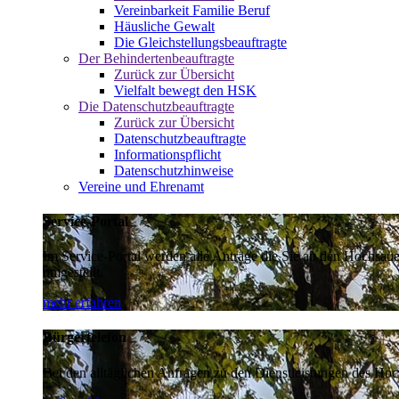
Vereinbarkeit Familie Beruf
Häusliche Gewalt
Die Gleichstellungsbeauftragte
Der Behindertenbeauftragte
Zurück zur Übersicht
Vielfalt bewegt den HSK
Die Datenschutzbeauftragte
Zurück zur Übersicht
Datenschutzbeauftragte
Informationspflicht
Datenschutzhinweise
Vereine und Ehrenamt
Service-Portal
Im Service-Portal werden alle Anträge die Sie an den Hochsau
umgestellt.
mehr erfahren
Bürgertelefon
Bei den alltäglichen Anfragen zu den Dienstleistungen des Hoch