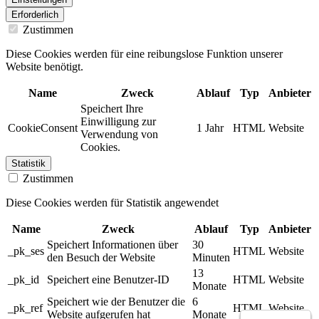
Erforderlich
Zustimmen
Diese Cookies werden für eine reibungslose Funktion unserer
Website benötigt.
Name
Zweck
Ablauf
Typ
Anbieter
Speichert Ihre
Einwilligung zur
CookieConsent
1 Jahr
HTML
Website
Verwendung von
Cookies.
Statistik
Zustimmen
Diese Cookies werden für Statistik angewendet
Name
Zweck
Ablauf
Typ
Anbieter
Speichert Informationen über
30
_pk_ses
HTML
Website
den Besuch der Website
Minuten
13
_pk_id
Speichert eine Benutzer-ID
HTML
Website
Monate
Speichert wie der Benutzer die
6
_pk_ref
HTML
Website
Website aufgerufen hat
Monate