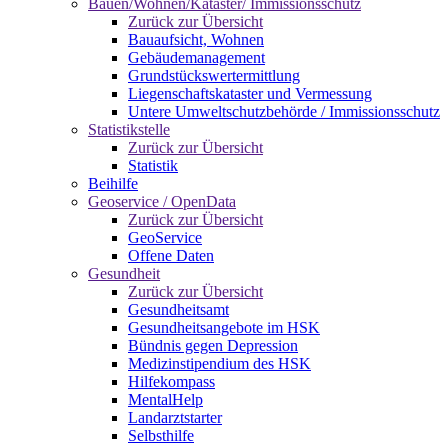
Bauen/Wohnen/Kataster/ Immissionsschutz
Zurück zur Übersicht
Bauaufsicht, Wohnen
Gebäudemanagement
Grundstückswertermittlung
Liegenschaftskataster und Vermessung
Untere Umweltschutzbehörde / Immissionsschutz
Statistikstelle
Zurück zur Übersicht
Statistik
Beihilfe
Geoservice / OpenData
Zurück zur Übersicht
GeoService
Offene Daten
Gesundheit
Zurück zur Übersicht
Gesundheitsamt
Gesundheitsangebote im HSK
Bündnis gegen Depression
Medizinstipendium des HSK
Hilfekompass
MentalHelp
Landarztstarter
Selbsthilfe