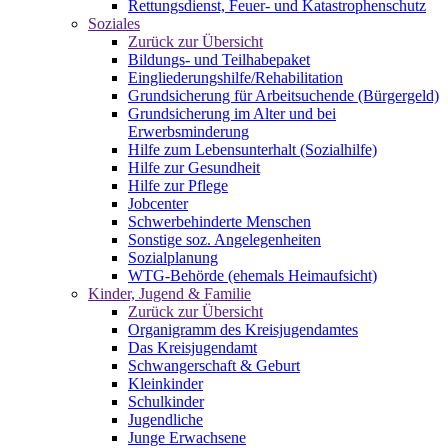
Rettungsdienst, Feuer- und Katastrophenschutz
Soziales
Zurück zur Übersicht
Bildungs- und Teilhabepaket
Eingliederungshilfe/Rehabilitation
Grundsicherung für Arbeitsuchende (Bürgergeld)
Grundsicherung im Alter und bei
Erwerbsminderung
Hilfe zum Lebensunterhalt (Sozialhilfe)
Hilfe zur Gesundheit
Hilfe zur Pflege
Jobcenter
Schwerbehinderte Menschen
Sonstige soz. Angelegenheiten
Sozialplanung
WTG-Behörde (ehemals Heimaufsicht)
Kinder, Jugend & Familie
Zurück zur Übersicht
Organigramm des Kreisjugendamtes
Das Kreisjugendamt
Schwangerschaft & Geburt
Kleinkinder
Schulkinder
Jugendliche
Junge Erwachsene