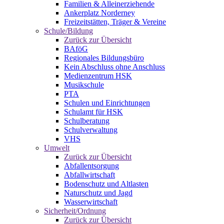
Familien & Alleinerziehende
Ankerplatz Norderney
Freizeitstätten, Träger & Vereine
Schule/Bildung
Zurück zur Übersicht
BAföG
Regionales Bildungsbüro
Kein Abschluss ohne Anschluss
Medienzentrum HSK
Musikschule
PTA
Schulen und Einrichtungen
Schulamt für HSK
Schulberatung
Schulverwaltung
VHS
Umwelt
Zurück zur Übersicht
Abfallentsorgung
Abfallwirtschaft
Bodenschutz und Altlasten
Naturschutz und Jagd
Wasserwirtschaft
Sicherheit/Ordnung
Zurück zur Übersicht