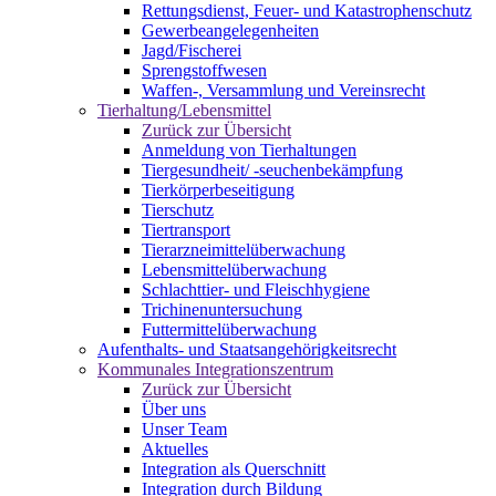
Rettungsdienst, Feuer- und Katastrophenschutz
Gewerbeangelegenheiten
Jagd/Fischerei
Sprengstoffwesen
Waffen-, Versammlung und Vereinsrecht
Tierhaltung/Lebensmittel
Zurück zur Übersicht
Anmeldung von Tierhaltungen
Tiergesundheit/ -seuchenbekämpfung
Tierkörperbeseitigung
Tierschutz
Tiertransport
Tierarzneimittelüberwachung
Lebensmittelüberwachung
Schlachttier- und Fleischhygiene
Trichinenuntersuchung
Futtermittelüberwachung
Aufenthalts- und Staatsangehörigkeitsrecht
Kommunales Integrationszentrum
Zurück zur Übersicht
Über uns
Unser Team
Aktuelles
Integration als Querschnitt
Integration durch Bildung