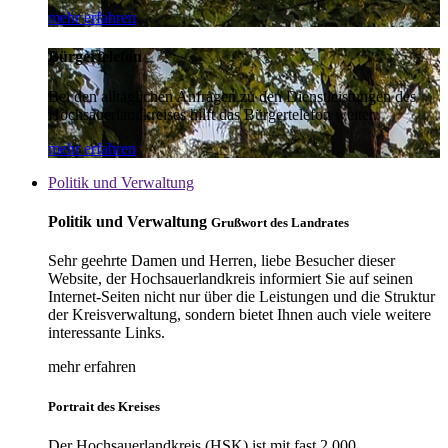
mehr erfahren
Bürgertelefon
Bei den alltäglichen Anfragen zu den Dienstleistungen des
Hochsauerlandkreises hilft das Bürgertelefon weiter.
mehr erfahren
Politik und Verwaltung
Politik und Verwaltung
Grußwort des Landrates
Sehr geehrte Damen und Herren, liebe Besucher dieser
Website, der Hochsauerlandkreis informiert Sie auf seinen
Internet-Seiten nicht nur über die Leistungen und die Struktur
der Kreisverwaltung, sondern bietet Ihnen auch viele weitere
interessante Links.
mehr erfahren
Portrait des Kreises
Der Hochsauerlandkreis (HSK) ist mit fast 2.000