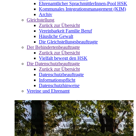
Ehrenamtlicher SprachmittlerInnen-Pool HSK
Kommunales Integrationsmanagement (KIM)
Archiv
Gleichstellung
Zurück zur Übersicht
Vereinbarkeit Familie Beruf
Häusliche Gewalt
Die Gleichstellungsbeauftragte
Der Behindertenbeauftragte
Zurück zur Übersicht
Vielfalt bewegt den HSK
Die Datenschutzbeauftragte
Zurück zur Übersicht
Datenschutzbeauftragte
Informationspflicht
Datenschutzhinweise
Vereine und Ehrenamt
Service-Portal
Im Service-Portal werden alle Anträge die Sie an den
Hochsauerlandkreis stellen können zentral vorgehalten. Die
noch vorhandenen PDF-Anträge werden nach und nach auf
intelligente Online-Anträge umgestellt.