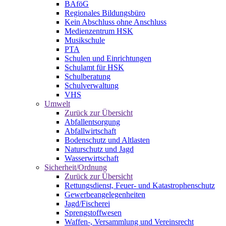
BAföG
Regionales Bildungsbüro
Kein Abschluss ohne Anschluss
Medienzentrum HSK
Musikschule
PTA
Schulen und Einrichtungen
Schulamt für HSK
Schulberatung
Schulverwaltung
VHS
Umwelt
Zurück zur Übersicht
Abfallentsorgung
Abfallwirtschaft
Bodenschutz und Altlasten
Naturschutz und Jagd
Wasserwirtschaft
Sicherheit/Ordnung
Zurück zur Übersicht
Rettungsdienst, Feuer- und Katastrophenschutz
Gewerbeangelegenheiten
Jagd/Fischerei
Sprengstoffwesen
Waffen-, Versammlung und Vereinsrecht