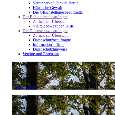
Vereinbarkeit Familie Beruf
Häusliche Gewalt
Die Gleichstellungsbeauftragte
Der Behindertenbeauftragte
Zurück zur Übersicht
Vielfalt bewegt den HSK
Die Datenschutzbeauftragte
Zurück zur Übersicht
Datenschutzbeauftragte
Informationspflicht
Datenschutzhinweise
Vereine und Ehrenamt
Service-Portal
Im Service-Portal werden alle Anträge die Sie an den Hochsau
umgestellt.
mehr erfahren
Bürgertelefon
Bei den alltäglichen Anfragen zu den Dienstleistungen des Hoch