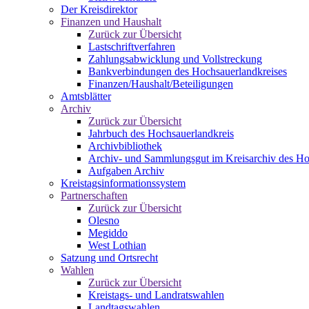
Der Kreisdirektor
Finanzen und Haushalt
Zurück zur Übersicht
Lastschriftverfahren
Zahlungsabwicklung und Vollstreckung
Bankverbindungen des Hochsauerlandkreises
Finanzen/Haushalt/Beteiligungen
Amtsblätter
Archiv
Zurück zur Übersicht
Jahrbuch des Hochsauerlandkreis
Archivbibliothek
Archiv- und Sammlungsgut im Kreisarchiv des Ho
Aufgaben Archiv
Kreistagsinformationssystem
Partnerschaften
Zurück zur Übersicht
Olesno
Megiddo
West Lothian
Satzung und Ortsrecht
Wahlen
Zurück zur Übersicht
Kreistags- und Landratswahlen
Landtagswahlen