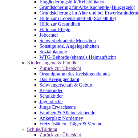
Eingliederungshilfe/Rehabilitation
Grundsicherung für Arbeitsuchende (Bürgergeld)
Grundsicherung im Alter und bei Erwerbsminderu
Hilfe zum Lebensunterhalt (Sozialhilfe)
Hilfe zur Gesundheit
Hilfe zur Pflege
Jobcenter
Schwerbehinderte Menschen
Sonstige soz. Angelegenheiten
Sozialplanung
WTG-Behörde (ehemals Heimaufsicht)
Kinder, Jugend & Familie
Zurück zur Übersicht
Organigramm des Kreisjugendamtes
Das Kreisjugendamt
Schwangerschaft & Geburt
Kleinkinder
Schulkinder
Jugendliche
Junge Erwachsene
Familien & Alleinerziehende
Ankerplatz Norderney
Freizeitstätten, Träger & Vereine
Schule/Bildung
Zurück zur Übersicht