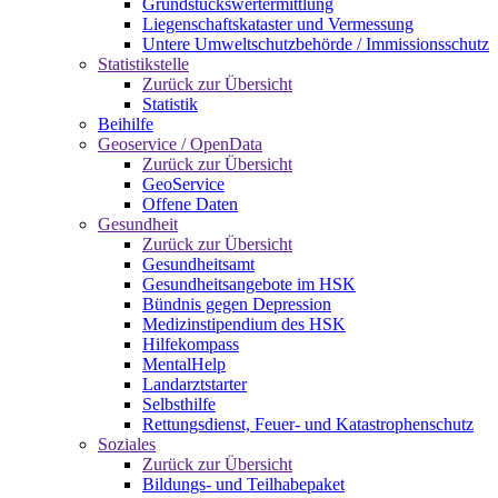
Grundstückswertermittlung
Liegenschaftskataster und Vermessung
Untere Umweltschutzbehörde / Immissionsschutz
Statistikstelle
Zurück zur Übersicht
Statistik
Beihilfe
Geoservice / OpenData
Zurück zur Übersicht
GeoService
Offene Daten
Gesundheit
Zurück zur Übersicht
Gesundheitsamt
Gesundheitsangebote im HSK
Bündnis gegen Depression
Medizinstipendium des HSK
Hilfekompass
MentalHelp
Landarztstarter
Selbsthilfe
Rettungsdienst, Feuer- und Katastrophenschutz
Soziales
Zurück zur Übersicht
Bildungs- und Teilhabepaket