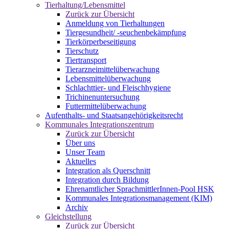
Tierhaltung/Lebensmittel
Zurück zur Übersicht
Anmeldung von Tierhaltungen
Tiergesundheit/ -seuchenbekämpfung
Tierkörperbeseitigung
Tierschutz
Tiertransport
Tierarzneimittelüberwachung
Lebensmittelüberwachung
Schlachttier- und Fleischhygiene
Trichinenuntersuchung
Futtermittelüberwachung
Aufenthalts- und Staatsangehörigkeitsrecht
Kommunales Integrationszentrum
Zurück zur Übersicht
Über uns
Unser Team
Aktuelles
Integration als Querschnitt
Integration durch Bildung
Ehrenamtlicher SprachmittlerInnen-Pool HSK
Kommunales Integrationsmanagement (KIM)
Archiv
Gleichstellung
Zurück zur Übersicht