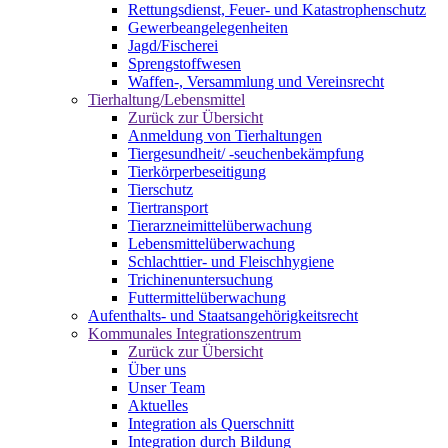
Rettungsdienst, Feuer- und Katastrophenschutz
Gewerbeangelegenheiten
Jagd/Fischerei
Sprengstoffwesen
Waffen-, Versammlung und Vereinsrecht
Tierhaltung/Lebensmittel
Zurück zur Übersicht
Anmeldung von Tierhaltungen
Tiergesundheit/ -seuchenbekämpfung
Tierkörperbeseitigung
Tierschutz
Tiertransport
Tierarzneimittelüberwachung
Lebensmittelüberwachung
Schlachttier- und Fleischhygiene
Trichinenuntersuchung
Futtermittelüberwachung
Aufenthalts- und Staatsangehörigkeitsrecht
Kommunales Integrationszentrum
Zurück zur Übersicht
Über uns
Unser Team
Aktuelles
Integration als Querschnitt
Integration durch Bildung