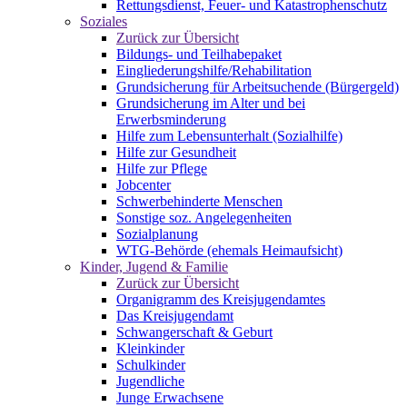
Rettungsdienst, Feuer- und Katastrophenschutz
Soziales
Zurück zur Übersicht
Bildungs- und Teilhabepaket
Eingliederungshilfe/Rehabilitation
Grundsicherung für Arbeitsuchende (Bürgergeld)
Grundsicherung im Alter und bei
Erwerbsminderung
Hilfe zum Lebensunterhalt (Sozialhilfe)
Hilfe zur Gesundheit
Hilfe zur Pflege
Jobcenter
Schwerbehinderte Menschen
Sonstige soz. Angelegenheiten
Sozialplanung
WTG-Behörde (ehemals Heimaufsicht)
Kinder, Jugend & Familie
Zurück zur Übersicht
Organigramm des Kreisjugendamtes
Das Kreisjugendamt
Schwangerschaft & Geburt
Kleinkinder
Schulkinder
Jugendliche
Junge Erwachsene