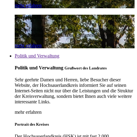
mehr erfahren
Bürgertelefon
Bei den alltäglichen Anfragen zu den Dienstleistungen des
Hochsauerlandkreises hilft das Bürgertelefon weiter.
mehr erfahren
Politik und Verwaltung
Politik und Verwaltung
Grußwort des Landrates
Sehr geehrte Damen und Herren, liebe Besucher dieser
Website, der Hochsauerlandkreis informiert Sie auf seinen
Internet-Seiten nicht nur über die Leistungen und die Struktur
der Kreisverwaltung, sondern bietet Ihnen auch viele weitere
interessante Links.
mehr erfahren
Portrait des Kreises
Der Hochsauerlandkreis (HSK) ist mit fast 2.000