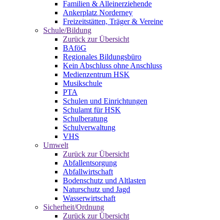
Familien & Alleinerziehende
Ankerplatz Norderney
Freizeitstätten, Träger & Vereine
Schule/Bildung
Zurück zur Übersicht
BAföG
Regionales Bildungsbüro
Kein Abschluss ohne Anschluss
Medienzentrum HSK
Musikschule
PTA
Schulen und Einrichtungen
Schulamt für HSK
Schulberatung
Schulverwaltung
VHS
Umwelt
Zurück zur Übersicht
Abfallentsorgung
Abfallwirtschaft
Bodenschutz und Altlasten
Naturschutz und Jagd
Wasserwirtschaft
Sicherheit/Ordnung
Zurück zur Übersicht