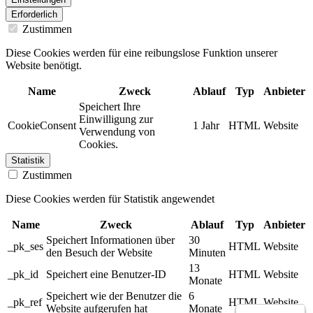
Erforderlich
Zustimmen
Diese Cookies werden für eine reibungslose Funktion unserer
Website benötigt.
Name
Zweck
Ablauf
Typ
Anbieter
Speichert Ihre
Einwilligung zur
CookieConsent
1 Jahr
HTML
Website
Verwendung von
Cookies.
Statistik
Zustimmen
Diese Cookies werden für Statistik angewendet
Name
Zweck
Ablauf
Typ
Anbieter
Speichert Informationen über
30
_pk_ses
HTML
Website
den Besuch der Website
Minuten
13
_pk_id
Speichert eine Benutzer-ID
HTML
Website
Monate
Speichert wie der Benutzer die
6
_pk_ref
HTML
Website
Website aufgerufen hat
Monate