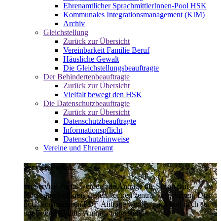
Ehrenamtlicher SprachmittlerInnen-Pool HSK
Kommunales Integrationsmanagement (KIM)
Archiv
Gleichstellung
Zurück zur Übersicht
Vereinbarkeit Familie Beruf
Häusliche Gewalt
Die Gleichstellungsbeauftragte
Der Behindertenbeauftragte
Zurück zur Übersicht
Vielfalt bewegt den HSK
Die Datenschutzbeauftragte
Zurück zur Übersicht
Datenschutzbeauftragte
Informationspflicht
Datenschutzhinweise
Vereine und Ehrenamt
Service-Portal
Im Service-Portal werden alle Anträge die Sie an den
Hochsauerlandkreis stellen können zentral vorgehalten. Die
noch vorhandenen PDF-Anträge werden nach und nach auf
intelligente Online-Anträge umgestellt.