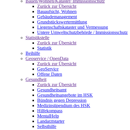
Bauen/Wohnen/Kataster/ Immissionsschutz
Zurück zur Übersicht
Bauaufsicht, Wohnen
Gebäudemanagement
Grundstückswertermittlung
Liegenschaftskataster und Vermessung
Untere Umweltschutzbehörde / Immissionsschutz
Statistikstelle
Zurück zur Übersicht
Statistik
Beihilfe
Geoservice / OpenData
Zurück zur Übersicht
GeoService
Offene Daten
Gesundheit
Zurück zur Übersicht
Gesundheitsamt
Gesundheitsangebote im HSK
Bündnis gegen Depression
Medizinstipendium des HSK
Hilfekompass
MentalHelp
Landarztstarter
Selbsthilfe