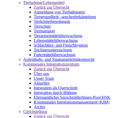
Tierhaltung/Lebensmittel
Zurück zur Übersicht
Anmeldung von Tierhaltungen
Tiergesundheit/ -seuchenbekämpfung
Tierkörperbeseitigung
Tierschutz
Tiertransport
Tierarzneimittelüberwachung
Lebensmittelüberwachung
Schlachttier- und Fleischhygiene
Trichinenuntersuchung
Futtermittelüberwachung
Aufenthalts- und Staatsangehörigkeitsrecht
Kommunales Integrationszentrum
Zurück zur Übersicht
Über uns
Unser Team
Aktuelles
Integration als Querschnitt
Integration durch Bildung
Ehrenamtlicher SprachmittlerInnen-Pool HSK
Kommunales Integrationsmanagement (KIM)
Archiv
Gleichstellung
Zurück zur Übersicht