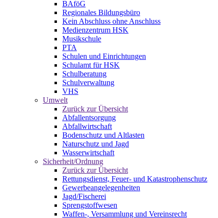
BAföG
Regionales Bildungsbüro
Kein Abschluss ohne Anschluss
Medienzentrum HSK
Musikschule
PTA
Schulen und Einrichtungen
Schulamt für HSK
Schulberatung
Schulverwaltung
VHS
Umwelt
Zurück zur Übersicht
Abfallentsorgung
Abfallwirtschaft
Bodenschutz und Altlasten
Naturschutz und Jagd
Wasserwirtschaft
Sicherheit/Ordnung
Zurück zur Übersicht
Rettungsdienst, Feuer- und Katastrophenschutz
Gewerbeangelegenheiten
Jagd/Fischerei
Sprengstoffwesen
Waffen-, Versammlung und Vereinsrecht