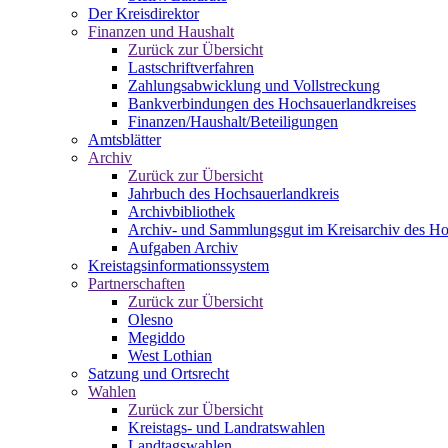
Der Kreisdirektor
Finanzen und Haushalt
Zurück zur Übersicht
Lastschriftverfahren
Zahlungsabwicklung und Vollstreckung
Bankverbindungen des Hochsauerlandkreises
Finanzen/Haushalt/Beteiligungen
Amtsblätter
Archiv
Zurück zur Übersicht
Jahrbuch des Hochsauerlandkreis
Archivbibliothek
Archiv- und Sammlungsgut im Kreisarchiv des Ho
Aufgaben Archiv
Kreistagsinformationssystem
Partnerschaften
Zurück zur Übersicht
Olesno
Megiddo
West Lothian
Satzung und Ortsrecht
Wahlen
Zurück zur Übersicht
Kreistags- und Landratswahlen
Landtagswahlen