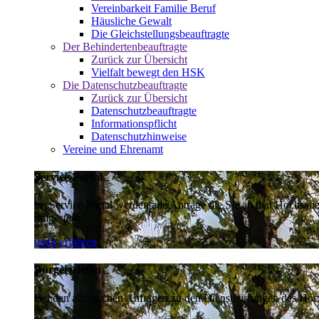
Vereinbarkeit Familie Beruf
Häusliche Gewalt
Die Gleichstellungsbeauftragte
Der Behindertenbeauftragte
Zurück zur Übersicht
Vielfalt bewegt den HSK
Die Datenschutzbeauftragte
Zurück zur Übersicht
Datenschutzbeauftragte
Informationspflicht
Datenschutzhinweise
Vereine und Ehrenamt
Service-Portal
Im Service-Portal werden alle Anträge die Sie an den Hochsau
umgestellt.
mehr erfahren
Bürgertelefon
Bei den alltäglichen Anfragen zu den Dienstleistungen des Hoch