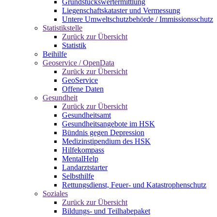
Grundstückswertermittlung
Liegenschaftskataster und Vermessung
Untere Umweltschutzbehörde / Immissionsschutz
Statistikstelle
Zurück zur Übersicht
Statistik
Beihilfe
Geoservice / OpenData
Zurück zur Übersicht
GeoService
Offene Daten
Gesundheit
Zurück zur Übersicht
Gesundheitsamt
Gesundheitsangebote im HSK
Bündnis gegen Depression
Medizinstipendium des HSK
Hilfekompass
MentalHelp
Landarztstarter
Selbsthilfe
Rettungsdienst, Feuer- und Katastrophenschutz
Soziales
Zurück zur Übersicht
Bildungs- und Teilhabepaket