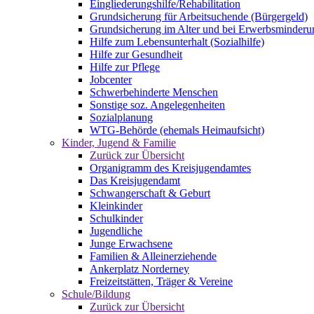
Eingliederungshilfe/Rehabilitation
Grundsicherung für Arbeitsuchende (Bürgergeld)
Grundsicherung im Alter und bei Erwerbsminderu
Hilfe zum Lebensunterhalt (Sozialhilfe)
Hilfe zur Gesundheit
Hilfe zur Pflege
Jobcenter
Schwerbehinderte Menschen
Sonstige soz. Angelegenheiten
Sozialplanung
WTG-Behörde (ehemals Heimaufsicht)
Kinder, Jugend & Familie
Zurück zur Übersicht
Organigramm des Kreisjugendamtes
Das Kreisjugendamt
Schwangerschaft & Geburt
Kleinkinder
Schulkinder
Jugendliche
Junge Erwachsene
Familien & Alleinerziehende
Ankerplatz Norderney
Freizeitstätten, Träger & Vereine
Schule/Bildung
Zurück zur Übersicht