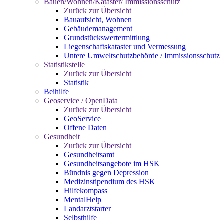
Bauen/Wohnen/Kataster/ Immissionsschutz
Zurück zur Übersicht
Bauaufsicht, Wohnen
Gebäudemanagement
Grundstückswertermittlung
Liegenschaftskataster und Vermessung
Untere Umweltschutzbehörde / Immissionsschutz
Statistikstelle
Zurück zur Übersicht
Statistik
Beihilfe
Geoservice / OpenData
Zurück zur Übersicht
GeoService
Offene Daten
Gesundheit
Zurück zur Übersicht
Gesundheitsamt
Gesundheitsangebote im HSK
Bündnis gegen Depression
Medizinstipendium des HSK
Hilfekompass
MentalHelp
Landarztstarter
Selbsthilfe