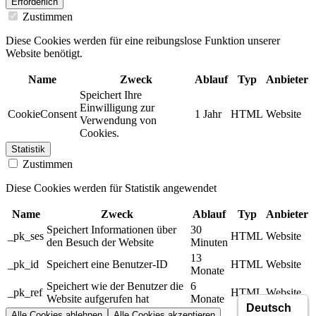
Erforderlich
Zustimmen
Diese Cookies werden für eine reibungslose Funktion unserer
Website benötigt.
Name
Zweck
Ablauf
Typ
Anbieter
Speichert Ihre
Einwilligung zur
CookieConsent
1 Jahr
HTML
Website
Verwendung von
Cookies.
Statistik
Zustimmen
Diese Cookies werden für Statistik angewendet
Name
Zweck
Ablauf
Typ
Anbieter
Speichert Informationen über
30
_pk_ses
HTML
Website
den Besuch der Website
Minuten
13
_pk_id
Speichert eine Benutzer-ID
HTML
Website
Monate
Speichert wie der Benutzer die
6
_pk_ref
HTML
Website
Website aufgerufen hat
Monate
Alle Cookies ablehnen
Alle Cookies akzeptieren