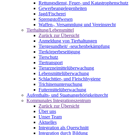
Rettungsdienst, Feuer- und Katastrophenschutz
Gewerbeangelegenheiten
Jagd/Fischerei
Sprengstoffwesen
Waffen-, Versammlung und Vereinsrecht
Tierhaltung/Lebensmittel
Zurück zur Übersicht
Anmeldung von Tierhaltungen
Tiergesundheit/ -seuchenbekämpfung
Tierkörperbeseitigung
Tierschutz
Tiertransport
Tierarzneimittelüberwachung
Lebensmittelüberwachung
Schlachttier- und Fleischhygiene
Trichinenuntersuchung
Futtermittelüberwachung
Aufenthalts- und Staatsangehörigkeitsrecht
Kommunales Integrationszentrum
Zurück zur Übersicht
Über uns
Unser Team
Aktuelles
Integration als Querschnitt
Integration durch Bildung