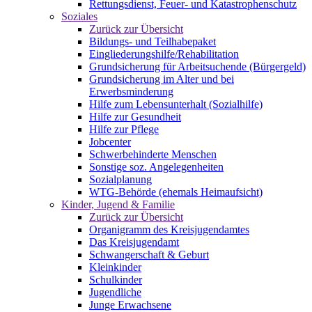
Rettungsdienst, Feuer- und Katastrophenschutz
Soziales
Zurück zur Übersicht
Bildungs- und Teilhabepaket
Eingliederungshilfe/Rehabilitation
Grundsicherung für Arbeitsuchende (Bürgergeld)
Grundsicherung im Alter und bei
Erwerbsminderung
Hilfe zum Lebensunterhalt (Sozialhilfe)
Hilfe zur Gesundheit
Hilfe zur Pflege
Jobcenter
Schwerbehinderte Menschen
Sonstige soz. Angelegenheiten
Sozialplanung
WTG-Behörde (ehemals Heimaufsicht)
Kinder, Jugend & Familie
Zurück zur Übersicht
Organigramm des Kreisjugendamtes
Das Kreisjugendamt
Schwangerschaft & Geburt
Kleinkinder
Schulkinder
Jugendliche
Junge Erwachsene