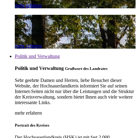
mehr erfahren
Bürgertelefon
Bei den alltäglichen Anfragen zu den Dienstleistungen des
Hochsauerlandkreises hilft das Bürgertelefon weiter.
mehr erfahren
Politik und Verwaltung
Politik und Verwaltung
Grußwort des Landrates
Sehr geehrte Damen und Herren, liebe Besucher dieser
Website, der Hochsauerlandkreis informiert Sie auf seinen
Internet-Seiten nicht nur über die Leistungen und die Struktur
der Kreisverwaltung, sondern bietet Ihnen auch viele weitere
interessante Links.
mehr erfahren
Portrait des Kreises
Der Hochsauerlandkreis (HSK) ist mit fast 2.000