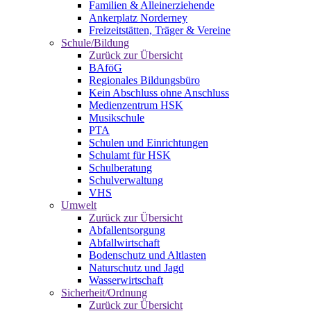
Familien & Alleinerziehende
Ankerplatz Norderney
Freizeitstätten, Träger & Vereine
Schule/Bildung
Zurück zur Übersicht
BAföG
Regionales Bildungsbüro
Kein Abschluss ohne Anschluss
Medienzentrum HSK
Musikschule
PTA
Schulen und Einrichtungen
Schulamt für HSK
Schulberatung
Schulverwaltung
VHS
Umwelt
Zurück zur Übersicht
Abfallentsorgung
Abfallwirtschaft
Bodenschutz und Altlasten
Naturschutz und Jagd
Wasserwirtschaft
Sicherheit/Ordnung
Zurück zur Übersicht