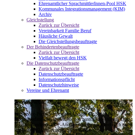
Ehrenamtlicher SprachmittlerInnen-Pool HSK
Kommunales Integrationsmanagement (KIM)
Archiv
Gleichstellung
Zurück zur Übersicht
Vereinbarkeit Familie Beruf
Häusliche Gewalt
Die Gleichstellungsbeauftragte
Der Behindertenbeauftragte
Zurück zur Übersicht
Vielfalt bewegt den HSK
Die Datenschutzbeauftragte
Zurück zur Übersicht
Datenschutzbeauftragte
Informationspflicht
Datenschutzhinweise
Vereine und Ehrenamt
Service-Portal
Im Service-Portal werden alle Anträge die Sie an den
Hochsauerlandkreis stellen können zentral vorgehalten. Die
noch vorhandenen PDF-Anträge werden nach und nach auf
intelligente Online-Anträge umgestellt.