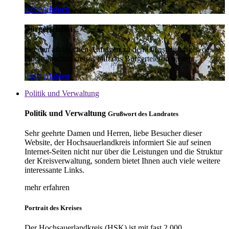
mehr erfahren
Bürgertelefon
Bei den alltäglichen Anfragen zu den Dienstleistungen des
Hochsauerlandkreises hilft das Bürgertelefon weiter.
mehr erfahren
Politik und Verwaltung
Politik und Verwaltung
Grußwort des Landrates
Sehr geehrte Damen und Herren, liebe Besucher dieser
Website, der Hochsauerlandkreis informiert Sie auf seinen
Internet-Seiten nicht nur über die Leistungen und die Struktur
der Kreisverwaltung, sondern bietet Ihnen auch viele weitere
interessante Links.
mehr erfahren
Portrait des Kreises
Der Hochsauerlandkreis (HSK) ist mit fast 2.000