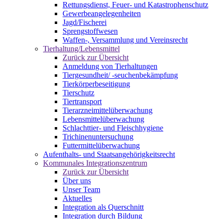
Rettungsdienst, Feuer- und Katastrophenschutz
Gewerbeangelegenheiten
Jagd/Fischerei
Sprengstoffwesen
Waffen-, Versammlung und Vereinsrecht
Tierhaltung/Lebensmittel
Zurück zur Übersicht
Anmeldung von Tierhaltungen
Tiergesundheit/ -seuchenbekämpfung
Tierkörperbeseitigung
Tierschutz
Tiertransport
Tierarzneimittelüberwachung
Lebensmittelüberwachung
Schlachttier- und Fleischhygiene
Trichinenuntersuchung
Futtermittelüberwachung
Aufenthalts- und Staatsangehörigkeitsrecht
Kommunales Integrationszentrum
Zurück zur Übersicht
Über uns
Unser Team
Aktuelles
Integration als Querschnitt
Integration durch Bildung