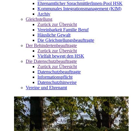
Ehrenamtlicher SprachmittlerInnen-Pool HSK
Kommunales Integrationsmanagement (KIM)
Archiv
Gleichstellung
Zurück zur Übersicht
Vereinbarkeit Familie Beruf
Häusliche Gewalt
Die Gleichstellungsbeauftragte
Der Behindertenbeauftragte
Zurück zur Übersicht
Vielfalt bewegt den HSK
Die Datenschutzbeauftragte
Zurück zur Übersicht
Datenschutzbeauftragte
Informationspflicht
Datenschutzhinweise
Vereine und Ehrenamt
Service-Portal
Im Service-Portal werden alle Anträge die Sie an den
Hochsauerlandkreis stellen können zentral vorgehalten. Die
noch vorhandenen PDF-Anträge werden nach und nach auf
intelligente Online-Anträge umgestellt.