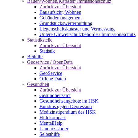
Bauen/Wohnen/Kataster/ Immissionsschutz
Zurück zur Übersicht
Bauaufsicht, Wohnen
Gebäudemanagement
Grundstückswertermittlung
Liegenschaftskataster und Vermessung
Untere Umweltschutzbehörde / Immissionsschutz
Statistikstelle
Zurück zur Übersicht
Statistik
Beihilfe
Geoservice / OpenData
Zurück zur Übersicht
GeoService
Offene Daten
Gesundheit
Zurück zur Übersicht
Gesundheitsamt
Gesundheitsangebote im HSK
Bündnis gegen Depression
Medizinstipendium des HSK
Hilfekompass
MentalHelp
Landarztstarter
Selbsthilfe