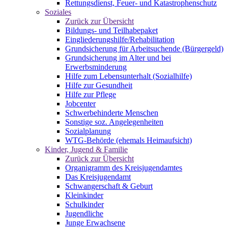
Rettungsdienst, Feuer- und Katastrophenschutz
Soziales
Zurück zur Übersicht
Bildungs- und Teilhabepaket
Eingliederungshilfe/Rehabilitation
Grundsicherung für Arbeitsuchende (Bürgergeld)
Grundsicherung im Alter und bei
Erwerbsminderung
Hilfe zum Lebensunterhalt (Sozialhilfe)
Hilfe zur Gesundheit
Hilfe zur Pflege
Jobcenter
Schwerbehinderte Menschen
Sonstige soz. Angelegenheiten
Sozialplanung
WTG-Behörde (ehemals Heimaufsicht)
Kinder, Jugend & Familie
Zurück zur Übersicht
Organigramm des Kreisjugendamtes
Das Kreisjugendamt
Schwangerschaft & Geburt
Kleinkinder
Schulkinder
Jugendliche
Junge Erwachsene