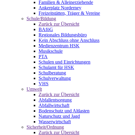
Familien & Alleinerziehende
Ankerplatz Norderney
Freizeitstätten, Träger & Vereine
Schule/Bildung
Zurück zur Übersicht
BAföG
Regionales Bildungsbüro
Kein Abschluss ohne Anschluss
Medienzentrum HSK
Musikschule
PTA
Schulen und Einrichtungen
Schulamt für HSK
Schulberatung
Schulverwaltung
VHS
Umwelt
Zurück zur Übersicht
Abfallentsorgung
Abfallwirtschaft
Bodenschutz und Altlasten
Naturschutz und Jagd
Wasserwirtschaft
Sicherheit/Ordnung
Zurück zur Übersicht