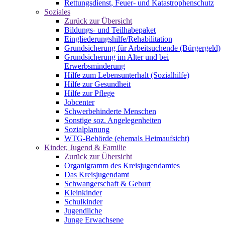
Rettungsdienst, Feuer- und Katastrophenschutz
Soziales
Zurück zur Übersicht
Bildungs- und Teilhabepaket
Eingliederungshilfe/Rehabilitation
Grundsicherung für Arbeitsuchende (Bürgergeld)
Grundsicherung im Alter und bei
Erwerbsminderung
Hilfe zum Lebensunterhalt (Sozialhilfe)
Hilfe zur Gesundheit
Hilfe zur Pflege
Jobcenter
Schwerbehinderte Menschen
Sonstige soz. Angelegenheiten
Sozialplanung
WTG-Behörde (ehemals Heimaufsicht)
Kinder, Jugend & Familie
Zurück zur Übersicht
Organigramm des Kreisjugendamtes
Das Kreisjugendamt
Schwangerschaft & Geburt
Kleinkinder
Schulkinder
Jugendliche
Junge Erwachsene