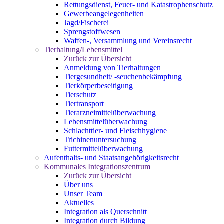
Rettungsdienst, Feuer- und Katastrophenschutz
Gewerbeangelegenheiten
Jagd/Fischerei
Sprengstoffwesen
Waffen-, Versammlung und Vereinsrecht
Tierhaltung/Lebensmittel
Zurück zur Übersicht
Anmeldung von Tierhaltungen
Tiergesundheit/ -seuchenbekämpfung
Tierkörperbeseitigung
Tierschutz
Tiertransport
Tierarzneimittelüberwachung
Lebensmittelüberwachung
Schlachttier- und Fleischhygiene
Trichinenuntersuchung
Futtermittelüberwachung
Aufenthalts- und Staatsangehörigkeitsrecht
Kommunales Integrationszentrum
Zurück zur Übersicht
Über uns
Unser Team
Aktuelles
Integration als Querschnitt
Integration durch Bildung