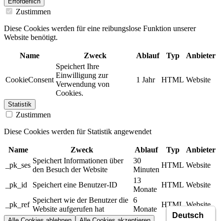
Erforderlich
Zustimmen
Diese Cookies werden für eine reibungslose Funktion unserer
Website benötigt.
Name
Zweck
Ablauf
Typ
Anbieter
Speichert Ihre
Einwilligung zur
CookieConsent
1 Jahr
HTML
Website
Verwendung von
Cookies.
Statistik
Zustimmen
Diese Cookies werden für Statistik angewendet
Name
Zweck
Ablauf
Typ
Anbieter
Speichert Informationen über
30
_pk_ses
HTML
Website
den Besuch der Website
Minuten
13
_pk_id
Speichert eine Benutzer-ID
HTML
Website
Monate
Speichert wie der Benutzer die
6
_pk_ref
HTML
Website
Website aufgerufen hat
Monate
Alle Cookies ablehnen
Alle Cookies akzeptieren