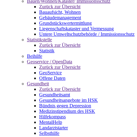
Bauen/Wohnen/Kataster/ Immissionsschutz
Zurück zur Übersicht
Bauaufsicht, Wohnen
Gebäudemanagement
Grundstückswertermittlung
Liegenschaftskataster und Vermessung
Untere Umweltschutzbehörde / Immissionsschutz
Statistikstelle
Zurück zur Übersicht
Statistik
Beihilfe
Geoservice / OpenData
Zurück zur Übersicht
GeoService
Offene Daten
Gesundheit
Zurück zur Übersicht
Gesundheitsamt
Gesundheitsangebote im HSK
Bündnis gegen Depression
Medizinstipendium des HSK
Hilfekompass
MentalHelp
Landarztstarter
Selbsthilfe