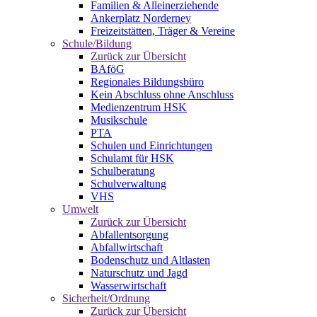
Familien & Alleinerziehende
Ankerplatz Norderney
Freizeitstätten, Träger & Vereine
Schule/Bildung
Zurück zur Übersicht
BAföG
Regionales Bildungsbüro
Kein Abschluss ohne Anschluss
Medienzentrum HSK
Musikschule
PTA
Schulen und Einrichtungen
Schulamt für HSK
Schulberatung
Schulverwaltung
VHS
Umwelt
Zurück zur Übersicht
Abfallentsorgung
Abfallwirtschaft
Bodenschutz und Altlasten
Naturschutz und Jagd
Wasserwirtschaft
Sicherheit/Ordnung
Zurück zur Übersicht