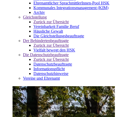
Ehrenamtlicher SprachmittlerInnen-Pool HSK
Kommunales Integrationsmanagement (KIM)
Archiv
Gleichstellung
Zurück zur Übersicht
Vereinbarkeit Familie Beruf
Häusliche Gewalt
Die Gleichstellungsbeauftragte
Der Behindertenbeauftragte
Zurück zur Übersicht
Vielfalt bewegt den HSK
Die Datenschutzbeauftragte
Zurück zur Übersicht
Datenschutzbeauftragte
Informationspflicht
Datenschutzhinweise
Vereine und Ehrenamt
Service-Portal
Im Service-Portal werden alle Anträge die Sie an den
Hochsauerlandkreis stellen können zentral vorgehalten. Die
noch vorhandenen PDF-Anträge werden nach und nach auf
intelligente Online-Anträge umgestellt.