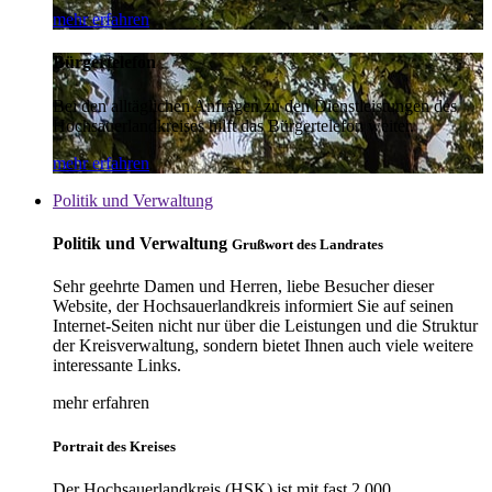
mehr erfahren
Bürgertelefon
Bei den alltäglichen Anfragen zu den Dienstleistungen des
Hochsauerlandkreises hilft das Bürgertelefon weiter.
mehr erfahren
Politik und Verwaltung
Politik und Verwaltung
Grußwort des Landrates
Sehr geehrte Damen und Herren, liebe Besucher dieser
Website, der Hochsauerlandkreis informiert Sie auf seinen
Internet-Seiten nicht nur über die Leistungen und die Struktur
der Kreisverwaltung, sondern bietet Ihnen auch viele weitere
interessante Links.
mehr erfahren
Portrait des Kreises
Der Hochsauerlandkreis (HSK) ist mit fast 2.000