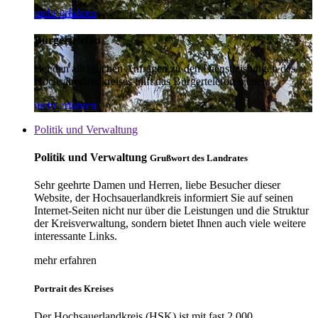
mehr erfahren
Bürgertelefon
Bei den alltäglichen Anfragen zu den Dienstleistungen des
Hochsauerlandkreises hilft das Bürgertelefon weiter.
mehr erfahren
Politik und Verwaltung
Politik und Verwaltung
Grußwort des Landrates
Sehr geehrte Damen und Herren, liebe Besucher dieser
Website, der Hochsauerlandkreis informiert Sie auf seinen
Internet-Seiten nicht nur über die Leistungen und die Struktur
der Kreisverwaltung, sondern bietet Ihnen auch viele weitere
interessante Links.
mehr erfahren
Portrait des Kreises
Der Hochsauerlandkreis (HSK) ist mit fast 2.000