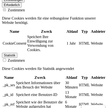
Erforderlich
Zustimmen
Diese Cookies werden für eine reibungslose Funktion unserer
Website benötigt.
Name
Zweck
Ablauf
Typ
Anbieter
Speichert Ihre
Einwilligung zur
CookieConsent
1 Jahr
HTML
Website
Verwendung von
Cookies.
Statistik
Zustimmen
Diese Cookies werden für Statistik angewendet
Name
Zweck
Ablauf
Typ
Anbieter
Speichert Informationen über
30
_pk_ses
HTML
Website
den Besuch der Website
Minuten
13
_pk_id
Speichert eine Benutzer-ID
HTML
Website
Monate
Speichert wie der Benutzer die
6
_pk_ref
HTML
Website
Website aufgerufen hat
Monate