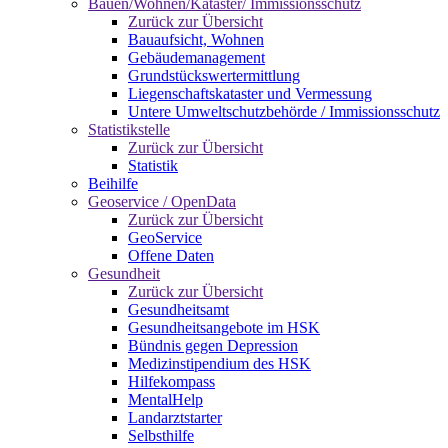
Bauen/Wohnen/Kataster/ Immissionsschutz
Zurück zur Übersicht
Bauaufsicht, Wohnen
Gebäudemanagement
Grundstückswertermittlung
Liegenschaftskataster und Vermessung
Untere Umweltschutzbehörde / Immissionsschutz
Statistikstelle
Zurück zur Übersicht
Statistik
Beihilfe
Geoservice / OpenData
Zurück zur Übersicht
GeoService
Offene Daten
Gesundheit
Zurück zur Übersicht
Gesundheitsamt
Gesundheitsangebote im HSK
Bündnis gegen Depression
Medizinstipendium des HSK
Hilfekompass
MentalHelp
Landarztstarter
Selbsthilfe