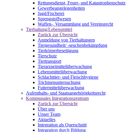
Rettungsdienst, Feuer- und Katastrophenschutz
Gewerbeangelegenheiten
Jagd/Fischerei
Sprengstoffwesen
Waffen-, Versammlung und Vereinsrecht
Tierhaltung/Lebensmittel
Zurück zur Übersicht
Anmeldung von Tierhaltungen
Tiergesundheit/ -seuchenbekämpfung
Tierkörperbeseitigung
Tierschutz
Tiertransport
Tierarzneimittelüberwachung
Lebensmittelüberwachung
Schlachttier- und Fleischhygiene
Trichinenuntersuchung
Futtermittelüberwachung
Aufenthalts- und Staatsangehörigkeitsrecht
Kommunales Integrationszentrum
Zurück zur Übersicht
Über uns
Unser Team
Aktuelles
Integration als Querschnitt
Integration durch Bildung