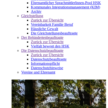
Ehrenamtlicher SprachmittlerInnen-Pool HSK
Kommunales Integrationsmanagement (KIM)
Archiv
Gleichstellung
Zurück zur Übersicht
Vereinbarkeit Familie Beruf
Häusliche Gewalt
Die Gleichstellungsbeauftragte
Der Behindertenbeauftragte
Zurück zur Übersicht
Vielfalt bewegt den HSK
Die Datenschutzbeauftragte
Zurück zur Übersicht
Datenschutzbeauftragte
Informationspflicht
Datenschutzhinweise
Vereine und Ehrenamt
Service-Portal
Im Service-Portal werden alle Anträge die Sie an den
Hochsauerlandkreis stellen können zentral vorgehalten. Die
noch vorhandenen PDF-Anträge werden nach und nach auf
intelligente Online-Anträge umgestellt.