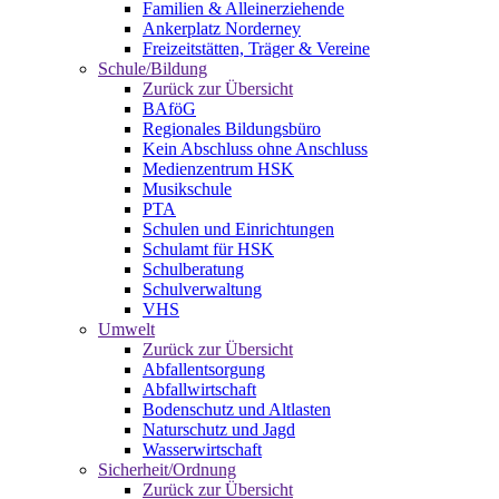
Familien & Alleinerziehende
Ankerplatz Norderney
Freizeitstätten, Träger & Vereine
Schule/Bildung
Zurück zur Übersicht
BAföG
Regionales Bildungsbüro
Kein Abschluss ohne Anschluss
Medienzentrum HSK
Musikschule
PTA
Schulen und Einrichtungen
Schulamt für HSK
Schulberatung
Schulverwaltung
VHS
Umwelt
Zurück zur Übersicht
Abfallentsorgung
Abfallwirtschaft
Bodenschutz und Altlasten
Naturschutz und Jagd
Wasserwirtschaft
Sicherheit/Ordnung
Zurück zur Übersicht