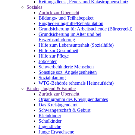
Rettungsdienst, Feuer- und Katastrophenschutz
Soziales
Zurück zur Übersicht
Bildungs- und Teilhabepaket
Eingliederungshilfe/Rehabilitation
Grundsicherung für Arbeitsuchende (Bürgergeld)
Grundsicherung im Alter und bei
Erwerbsminderung
Hilfe zum Lebensunterhalt (Sozialhilfe)
Hilfe zur Gesundheit
Hilfe zur Pflege
Jobcenter
Schwerbehinderte Menschen
Sonstige soz. Angelegenheiten
Sozialplanung
WTG-Behörde (ehemals Heimaufsicht)
Kinder, Jugend & Familie
Zurück zur Übersicht
Organigramm des Kreisjugendamtes
Das Kreisjugendamt
Schwangerschaft & Geburt
Kleinkinder
Schulkinder
Jugendliche
Junge Erwachsene