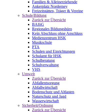
Familien & Alleinerziehende
Ankerplatz Norderney
Freizeitstätten, Träger & Vereine
Schule/Bildung
Zurück zur Übersicht
BAföG
Regionales Bildungsbüro
Kein Abschluss ohne Anschluss
Medienzentrum HSK
Musikschule
PTA
Schulen und Einrichtungen
Schulamt für HSK
Schulberatung
Schulverwaltung
VHS
Umwelt
Zurück zur Übersicht
Abfallentsorgung
Abfallwirtschaft
Bodenschutz und Altlasten
Naturschutz und Jagd
Wasserwirtschaft
Sicherheit/Ordnung
Zurück zur Übersicht