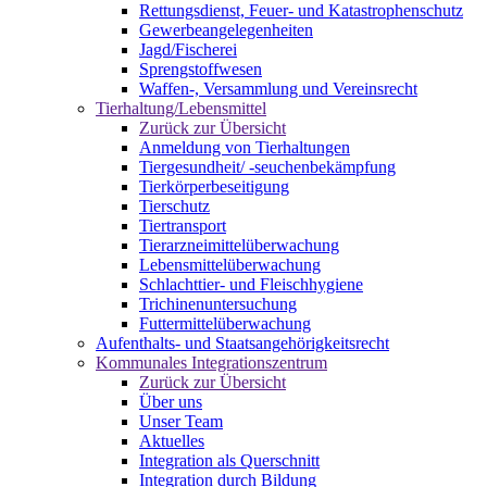
Rettungsdienst, Feuer- und Katastrophenschutz
Gewerbeangelegenheiten
Jagd/Fischerei
Sprengstoffwesen
Waffen-, Versammlung und Vereinsrecht
Tierhaltung/Lebensmittel
Zurück zur Übersicht
Anmeldung von Tierhaltungen
Tiergesundheit/ -seuchenbekämpfung
Tierkörperbeseitigung
Tierschutz
Tiertransport
Tierarzneimittelüberwachung
Lebensmittelüberwachung
Schlachttier- und Fleischhygiene
Trichinenuntersuchung
Futtermittelüberwachung
Aufenthalts- und Staatsangehörigkeitsrecht
Kommunales Integrationszentrum
Zurück zur Übersicht
Über uns
Unser Team
Aktuelles
Integration als Querschnitt
Integration durch Bildung