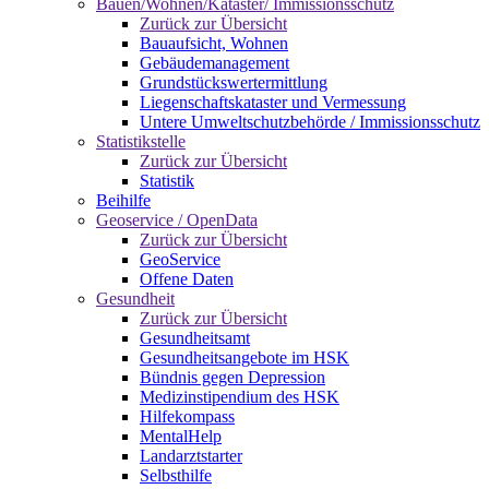
Bauen/Wohnen/Kataster/ Immissionsschutz
Zurück zur Übersicht
Bauaufsicht, Wohnen
Gebäudemanagement
Grundstückswertermittlung
Liegenschaftskataster und Vermessung
Untere Umweltschutzbehörde / Immissionsschutz
Statistikstelle
Zurück zur Übersicht
Statistik
Beihilfe
Geoservice / OpenData
Zurück zur Übersicht
GeoService
Offene Daten
Gesundheit
Zurück zur Übersicht
Gesundheitsamt
Gesundheitsangebote im HSK
Bündnis gegen Depression
Medizinstipendium des HSK
Hilfekompass
MentalHelp
Landarztstarter
Selbsthilfe