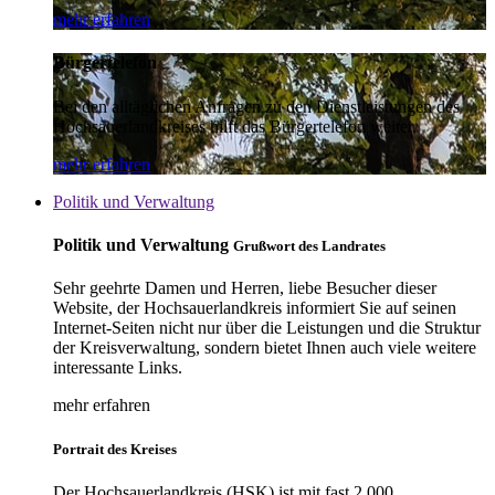
mehr erfahren
Bürgertelefon
Bei den alltäglichen Anfragen zu den Dienstleistungen des
Hochsauerlandkreises hilft das Bürgertelefon weiter.
mehr erfahren
Politik und Verwaltung
Politik und Verwaltung
Grußwort des Landrates
Sehr geehrte Damen und Herren, liebe Besucher dieser
Website, der Hochsauerlandkreis informiert Sie auf seinen
Internet-Seiten nicht nur über die Leistungen und die Struktur
der Kreisverwaltung, sondern bietet Ihnen auch viele weitere
interessante Links.
mehr erfahren
Portrait des Kreises
Der Hochsauerlandkreis (HSK) ist mit fast 2.000