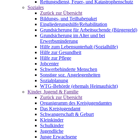
Rettungsdienst, Feuer- und Katastrophenschutz
Soziales
Zurück zur Übersicht
Bildungs- und Teilhabepaket
Eingliederungshilfe/Rehabilitation
Grundsicherung für Arbeitsuchende (Bürgergeld)
Grundsicherung im Alter und bei
Erwerbsminderung
Hilfe zum Lebensunterhalt (Sozialhilfe)
Hilfe zur Gesundheit
Hilfe zur Pflege
Jobcenter
Schwerbehinderte Menschen
Sonstige soz. Angelegenheiten
Sozialplanung
WTG-Behörde (ehemals Heimaufsicht)
Kinder, Jugend & Familie
Zurück zur Übersicht
Organigramm des Kreisjugendamtes
Das Kreisjugendamt
Schwangerschaft & Geburt
Kleinkinder
Schulkinder
Jugendliche
Junge Erwachsene