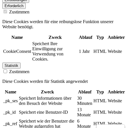
Erforderlich
Zustimmen
Diese Cookies werden für eine reibungslose Funktion unserer
Website benötigt.
Name
Zweck
Ablauf
Typ
Anbieter
Speichert Ihre
Einwilligung zur
CookieConsent
1 Jahr
HTML
Website
Verwendung von
Cookies.
Statistik
Zustimmen
Diese Cookies werden für Statistik angewendet
Name
Zweck
Ablauf
Typ
Anbieter
Speichert Informationen über
30
_pk_ses
HTML
Website
den Besuch der Website
Minuten
13
_pk_id
Speichert eine Benutzer-ID
HTML
Website
Monate
Speichert wie der Benutzer die
6
_pk_ref
HTML
Website
Website aufgerufen hat
Monate