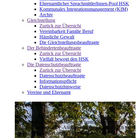
Ehrenamtlicher SprachmittlerInnen-Pool HSK
Kommunales Integrationsmanagement (KIM)
Archiv
Gleichstellung
Zurück zur Übersicht
Vereinbarkeit Familie Beruf
Häusliche Gewalt
Die Gleichstellungsbeauftragte
Der Behindertenbeauftragte
Zurück zur Übersicht
Vielfalt bewegt den HSK
Die Datenschutzbeauftragte
Zurück zur Übersicht
Datenschutzbeauftragte
Informationspflicht
Datenschutzhinweise
Vereine und Ehrenamt
Service-Portal
Im Service-Portal werden alle Anträge die Sie an den
Hochsauerlandkreis stellen können zentral vorgehalten. Die
noch vorhandenen PDF-Anträge werden nach und nach auf
intelligente Online-Anträge umgestellt.