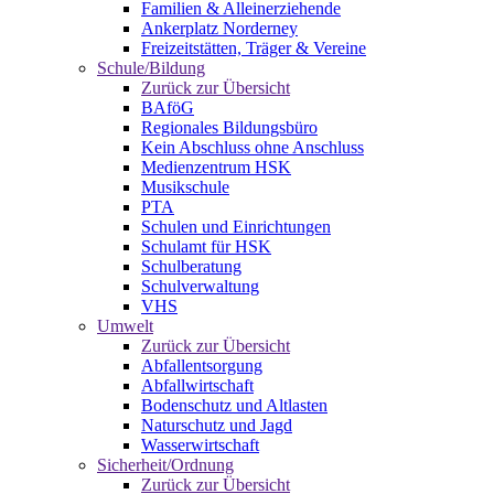
Familien & Alleinerziehende
Ankerplatz Norderney
Freizeitstätten, Träger & Vereine
Schule/Bildung
Zurück zur Übersicht
BAföG
Regionales Bildungsbüro
Kein Abschluss ohne Anschluss
Medienzentrum HSK
Musikschule
PTA
Schulen und Einrichtungen
Schulamt für HSK
Schulberatung
Schulverwaltung
VHS
Umwelt
Zurück zur Übersicht
Abfallentsorgung
Abfallwirtschaft
Bodenschutz und Altlasten
Naturschutz und Jagd
Wasserwirtschaft
Sicherheit/Ordnung
Zurück zur Übersicht