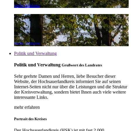
mehr erfahren
Bürgertelefon
Bei den alltäglichen Anfragen zu den Dienstleistungen des
Hochsauerlandkreises hilft das Bürgertelefon weiter.
mehr erfahren
Politik und Verwaltung
Politik und Verwaltung
Grußwort des Landrates
Sehr geehrte Damen und Herren, liebe Besucher dieser
Website, der Hochsauerlandkreis informiert Sie auf seinen
Internet-Seiten nicht nur über die Leistungen und die Struktur
der Kreisverwaltung, sondern bietet Ihnen auch viele weitere
interessante Links.
mehr erfahren
Portrait des Kreises
Der Hochsauerlandkreis (HSK) ist mit fast 2.000