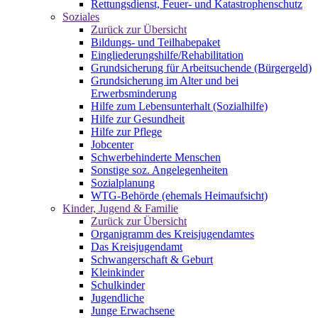
Rettungsdienst, Feuer- und Katastrophenschutz
Soziales
Zurück zur Übersicht
Bildungs- und Teilhabepaket
Eingliederungshilfe/Rehabilitation
Grundsicherung für Arbeitsuchende (Bürgergeld)
Grundsicherung im Alter und bei
Erwerbsminderung
Hilfe zum Lebensunterhalt (Sozialhilfe)
Hilfe zur Gesundheit
Hilfe zur Pflege
Jobcenter
Schwerbehinderte Menschen
Sonstige soz. Angelegenheiten
Sozialplanung
WTG-Behörde (ehemals Heimaufsicht)
Kinder, Jugend & Familie
Zurück zur Übersicht
Organigramm des Kreisjugendamtes
Das Kreisjugendamt
Schwangerschaft & Geburt
Kleinkinder
Schulkinder
Jugendliche
Junge Erwachsene