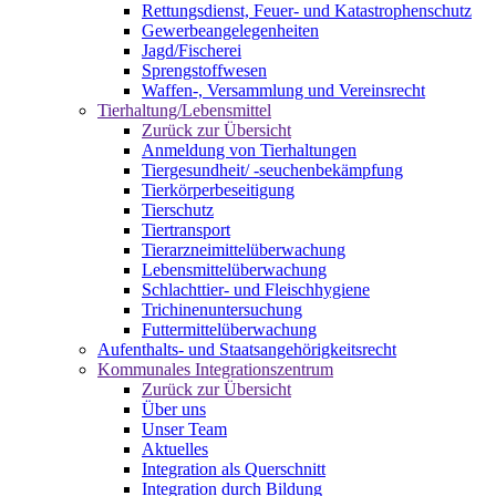
Rettungsdienst, Feuer- und Katastrophenschutz
Gewerbeangelegenheiten
Jagd/Fischerei
Sprengstoffwesen
Waffen-, Versammlung und Vereinsrecht
Tierhaltung/Lebensmittel
Zurück zur Übersicht
Anmeldung von Tierhaltungen
Tiergesundheit/ -seuchenbekämpfung
Tierkörperbeseitigung
Tierschutz
Tiertransport
Tierarzneimittelüberwachung
Lebensmittelüberwachung
Schlachttier- und Fleischhygiene
Trichinenuntersuchung
Futtermittelüberwachung
Aufenthalts- und Staatsangehörigkeitsrecht
Kommunales Integrationszentrum
Zurück zur Übersicht
Über uns
Unser Team
Aktuelles
Integration als Querschnitt
Integration durch Bildung