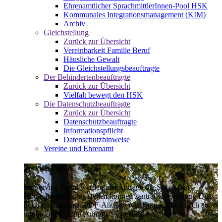
Ehrenamtlicher SprachmittlerInnen-Pool HSK
Kommunales Integrationsmanagement (KIM)
Archiv
Gleichstellung
Zurück zur Übersicht
Vereinbarkeit Familie Beruf
Häusliche Gewalt
Die Gleichstellungsbeauftragte
Der Behindertenbeauftragte
Zurück zur Übersicht
Vielfalt bewegt den HSK
Die Datenschutzbeauftragte
Zurück zur Übersicht
Datenschutzbeauftragte
Informationspflicht
Datenschutzhinweise
Vereine und Ehrenamt
Service-Portal
Im Service-Portal werden alle Anträge die Sie an den
Hochsauerlandkreis stellen können zentral vorgehalten. Die
noch vorhandenen PDF-Anträge werden nach und nach auf
intelligente Online-Anträge umgestellt.