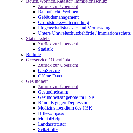
Bauen/Wohnen/Kataster/ Immissionsschutz
Zurück zur Übersicht
Bauaufsicht, Wohnen
Gebäudemanagement
Grundstückswertermittlung
Liegenschaftskataster und Vermessung
Untere Umweltschutzbehörde / Immissionsschutz
Statistikstelle
Zurück zur Übersicht
Statistik
Beihilfe
Geoservice / OpenData
Zurück zur Übersicht
GeoService
Offene Daten
Gesundheit
Zurück zur Übersicht
Gesundheitsamt
Gesundheitsangebote im HSK
Bündnis gegen Depression
Medizinstipendium des HSK
Hilfekompass
MentalHelp
Landarztstarter
Selbsthilfe