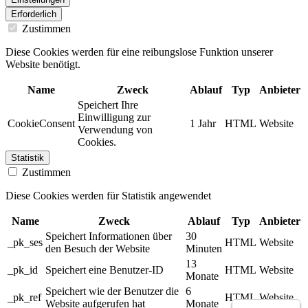
Erforderlich
Zustimmen
Diese Cookies werden für eine reibungslose Funktion unserer
Website benötigt.
Name
Zweck
Ablauf
Typ
Anbieter
Speichert Ihre
Einwilligung zur
CookieConsent
1 Jahr
HTML
Website
Verwendung von
Cookies.
Statistik
Zustimmen
Diese Cookies werden für Statistik angewendet
Name
Zweck
Ablauf
Typ
Anbieter
Speichert Informationen über
30
_pk_ses
HTML
Website
den Besuch der Website
Minuten
13
_pk_id
Speichert eine Benutzer-ID
HTML
Website
Monate
Speichert wie der Benutzer die
6
_pk_ref
HTML
Website
Website aufgerufen hat
Monate