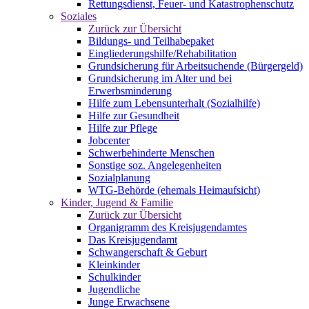
Rettungsdienst, Feuer- und Katastrophenschutz
Soziales
Zurück zur Übersicht
Bildungs- und Teilhabepaket
Eingliederungshilfe/Rehabilitation
Grundsicherung für Arbeitsuchende (Bürgergeld)
Grundsicherung im Alter und bei
Erwerbsminderung
Hilfe zum Lebensunterhalt (Sozialhilfe)
Hilfe zur Gesundheit
Hilfe zur Pflege
Jobcenter
Schwerbehinderte Menschen
Sonstige soz. Angelegenheiten
Sozialplanung
WTG-Behörde (ehemals Heimaufsicht)
Kinder, Jugend & Familie
Zurück zur Übersicht
Organigramm des Kreisjugendamtes
Das Kreisjugendamt
Schwangerschaft & Geburt
Kleinkinder
Schulkinder
Jugendliche
Junge Erwachsene