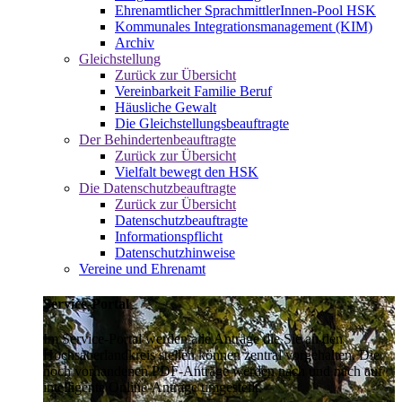
Ehrenamtlicher SprachmittlerInnen-Pool HSK
Kommunales Integrationsmanagement (KIM)
Archiv
Gleichstellung
Zurück zur Übersicht
Vereinbarkeit Familie Beruf
Häusliche Gewalt
Die Gleichstellungsbeauftragte
Der Behindertenbeauftragte
Zurück zur Übersicht
Vielfalt bewegt den HSK
Die Datenschutzbeauftragte
Zurück zur Übersicht
Datenschutzbeauftragte
Informationspflicht
Datenschutzhinweise
Vereine und Ehrenamt
Service-Portal
Im Service-Portal werden alle Anträge die Sie an den
Hochsauerlandkreis stellen können zentral vorgehalten. Die
noch vorhandenen PDF-Anträge werden nach und nach auf
intelligente Online-Anträge umgestellt.