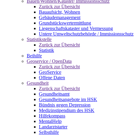
Bauen/Wohnen/Kataster/ Immissionsschutz
Zurück zur Übersicht
Bauaufsicht, Wohnen
Gebäudemanagement
Grundstückswertermittlung
Liegenschaftskataster und Vermessung
Untere Umweltschutzbehörde / Immissionsschutz
Statistikstelle
Zurück zur Übersicht
Statistik
Beihilfe
Geoservice / OpenData
Zurück zur Übersicht
GeoService
Offene Daten
Gesundheit
Zurück zur Übersicht
Gesundheitsamt
Gesundheitsangebote im HSK
Bündnis gegen Depression
Medizinstipendium des HSK
Hilfekompass
MentalHelp
Landarztstarter
Selbsthilfe