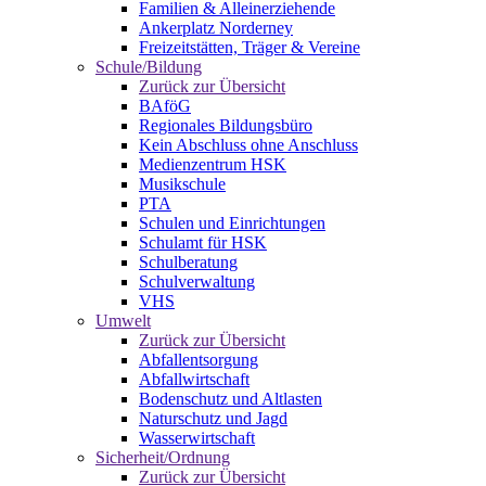
Familien & Alleinerziehende
Ankerplatz Norderney
Freizeitstätten, Träger & Vereine
Schule/Bildung
Zurück zur Übersicht
BAföG
Regionales Bildungsbüro
Kein Abschluss ohne Anschluss
Medienzentrum HSK
Musikschule
PTA
Schulen und Einrichtungen
Schulamt für HSK
Schulberatung
Schulverwaltung
VHS
Umwelt
Zurück zur Übersicht
Abfallentsorgung
Abfallwirtschaft
Bodenschutz und Altlasten
Naturschutz und Jagd
Wasserwirtschaft
Sicherheit/Ordnung
Zurück zur Übersicht