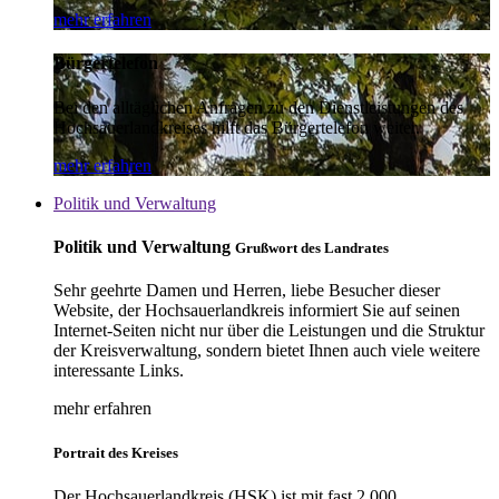
mehr erfahren
Bürgertelefon
Bei den alltäglichen Anfragen zu den Dienstleistungen des
Hochsauerlandkreises hilft das Bürgertelefon weiter.
mehr erfahren
Politik und Verwaltung
Politik und Verwaltung
Grußwort des Landrates
Sehr geehrte Damen und Herren, liebe Besucher dieser
Website, der Hochsauerlandkreis informiert Sie auf seinen
Internet-Seiten nicht nur über die Leistungen und die Struktur
der Kreisverwaltung, sondern bietet Ihnen auch viele weitere
interessante Links.
mehr erfahren
Portrait des Kreises
Der Hochsauerlandkreis (HSK) ist mit fast 2.000