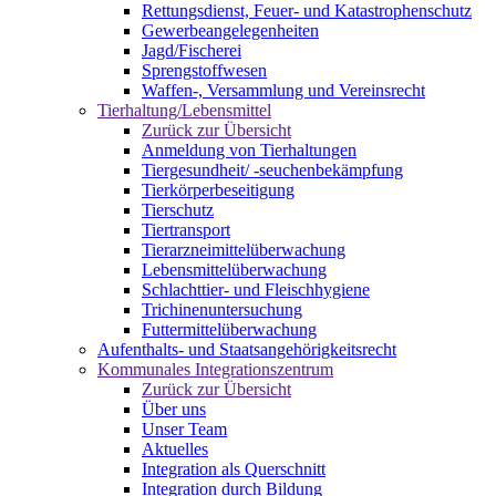
Rettungsdienst, Feuer- und Katastrophenschutz
Gewerbeangelegenheiten
Jagd/Fischerei
Sprengstoffwesen
Waffen-, Versammlung und Vereinsrecht
Tierhaltung/Lebensmittel
Zurück zur Übersicht
Anmeldung von Tierhaltungen
Tiergesundheit/ -seuchenbekämpfung
Tierkörperbeseitigung
Tierschutz
Tiertransport
Tierarzneimittelüberwachung
Lebensmittelüberwachung
Schlachttier- und Fleischhygiene
Trichinenuntersuchung
Futtermittelüberwachung
Aufenthalts- und Staatsangehörigkeitsrecht
Kommunales Integrationszentrum
Zurück zur Übersicht
Über uns
Unser Team
Aktuelles
Integration als Querschnitt
Integration durch Bildung