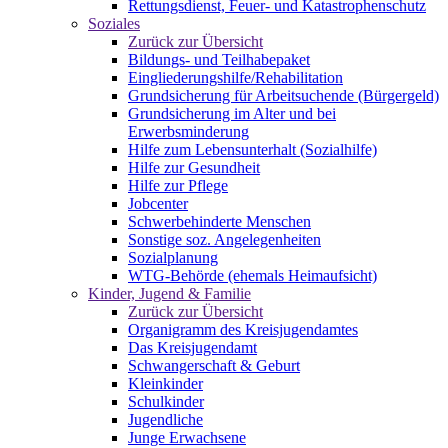
Rettungsdienst, Feuer- und Katastrophenschutz
Soziales
Zurück zur Übersicht
Bildungs- und Teilhabepaket
Eingliederungshilfe/Rehabilitation
Grundsicherung für Arbeitsuchende (Bürgergeld)
Grundsicherung im Alter und bei
Erwerbsminderung
Hilfe zum Lebensunterhalt (Sozialhilfe)
Hilfe zur Gesundheit
Hilfe zur Pflege
Jobcenter
Schwerbehinderte Menschen
Sonstige soz. Angelegenheiten
Sozialplanung
WTG-Behörde (ehemals Heimaufsicht)
Kinder, Jugend & Familie
Zurück zur Übersicht
Organigramm des Kreisjugendamtes
Das Kreisjugendamt
Schwangerschaft & Geburt
Kleinkinder
Schulkinder
Jugendliche
Junge Erwachsene