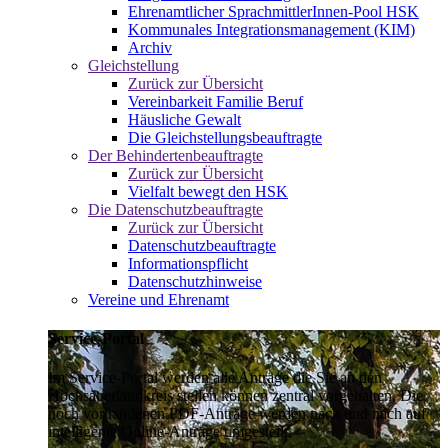
Ehrenamtlicher SprachmittlerInnen-Pool HSK
Kommunales Integrationsmanagement (KIM)
Archiv
Gleichstellung
Zurück zur Übersicht
Vereinbarkeit Familie Beruf
Häusliche Gewalt
Die Gleichstellungsbeauftragte
Der Behindertenbeauftragte
Zurück zur Übersicht
Vielfalt bewegt den HSK
Die Datenschutzbeauftragte
Zurück zur Übersicht
Datenschutzbeauftragte
Informationspflicht
Datenschutzhinweise
Vereine und Ehrenamt
Service-Portal
Im Service-Portal werden alle Anträge die Sie an den
Hochsauerlandkreis stellen können zentral vorgehalten. Die
noch vorhandenen PDF-Anträge werden nach und nach auf
intelligente Online-Anträge umgestellt.