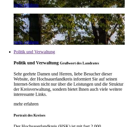
mehr erfahren
Bürgertelefon
Bei den alltäglichen Anfragen zu den Dienstleistungen des
Hochsauerlandkreises hilft das Bürgertelefon weiter.
mehr erfahren
Politik und Verwaltung
Politik und Verwaltung
Grußwort des Landrates
Sehr geehrte Damen und Herren, liebe Besucher dieser
Website, der Hochsauerlandkreis informiert Sie auf seinen
Internet-Seiten nicht nur über die Leistungen und die Struktur
der Kreisverwaltung, sondern bietet Ihnen auch viele weitere
interessante Links.
mehr erfahren
Portrait des Kreises
Der Hochsauerlandkreis (HSK) ist mit fast 2.000