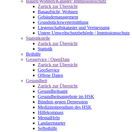
Bauen/Wohnen/Kataster/ Immissionsschutz
Zurück zur Übersicht
Bauaufsicht, Wohnen
Gebäudemanagement
Grundstückswertermittlung
Liegenschaftskataster und Vermessung
Untere Umweltschutzbehörde / Immissionsschutz
Statistikstelle
Zurück zur Übersicht
Statistik
Beihilfe
Geoservice / OpenData
Zurück zur Übersicht
GeoService
Offene Daten
Gesundheit
Zurück zur Übersicht
Gesundheitsamt
Gesundheitsangebote im HSK
Bündnis gegen Depression
Medizinstipendium des HSK
Hilfekompass
MentalHelp
Landarztstarter
Selbsthilfe