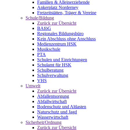
Familien & Alleinerziehende
Ankerplatz Norderney
Freizeitstätten, Träger & Vereine
Schule/Bildung
Zurück zur Übersicht
BAföG
Regionales Bildungsbüro
Kein Abschluss ohne Anschluss
Medienzentrum HSK
Musikschule
PTA
Schulen und Einrichtungen
Schulamt für HSK
Schulberatung
Schulverwaltung
VHS
Umwelt
Zurück zur Übersicht
Abfallentsorgung
Abfallwirtschaft
Bodenschutz und Altlasten
Naturschutz und Jagd
Wasserwirtschaft
Sicherheit/Ordnung
Zurück zur Übersicht