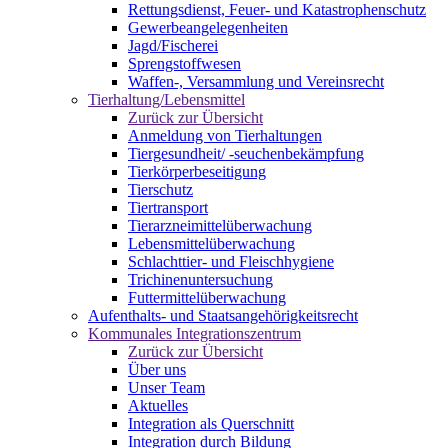
Rettungsdienst, Feuer- und Katastrophenschutz
Gewerbeangelegenheiten
Jagd/Fischerei
Sprengstoffwesen
Waffen-, Versammlung und Vereinsrecht
Tierhaltung/Lebensmittel
Zurück zur Übersicht
Anmeldung von Tierhaltungen
Tiergesundheit/ -seuchenbekämpfung
Tierkörperbeseitigung
Tierschutz
Tiertransport
Tierarzneimittelüberwachung
Lebensmittelüberwachung
Schlachttier- und Fleischhygiene
Trichinenuntersuchung
Futtermittelüberwachung
Aufenthalts- und Staatsangehörigkeitsrecht
Kommunales Integrationszentrum
Zurück zur Übersicht
Über uns
Unser Team
Aktuelles
Integration als Querschnitt
Integration durch Bildung