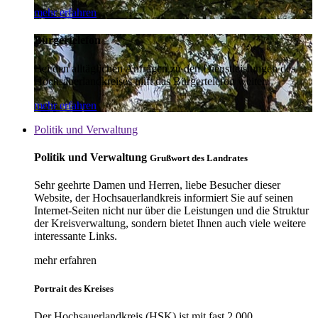
mehr erfahren
Bürgertelefon
Bei den alltäglichen Anfragen zu den Dienstleistungen des
Hochsauerlandkreises hilft das Bürgertelefon weiter.
mehr erfahren
Politik und Verwaltung
Politik und Verwaltung
Grußwort des Landrates
Sehr geehrte Damen und Herren, liebe Besucher dieser
Website, der Hochsauerlandkreis informiert Sie auf seinen
Internet-Seiten nicht nur über die Leistungen und die Struktur
der Kreisverwaltung, sondern bietet Ihnen auch viele weitere
interessante Links.
mehr erfahren
Portrait des Kreises
Der Hochsauerlandkreis (HSK) ist mit fast 2.000