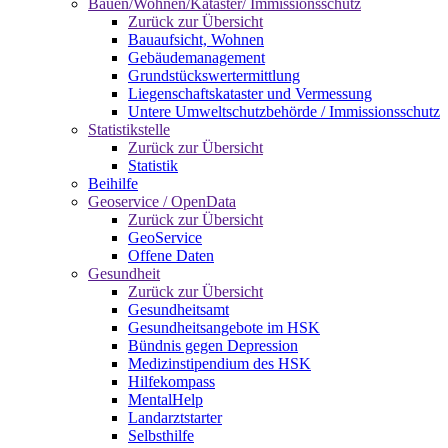
Bauen/Wohnen/Kataster/ Immissionsschutz
Zurück zur Übersicht
Bauaufsicht, Wohnen
Gebäudemanagement
Grundstückswertermittlung
Liegenschaftskataster und Vermessung
Untere Umweltschutzbehörde / Immissionsschutz
Statistikstelle
Zurück zur Übersicht
Statistik
Beihilfe
Geoservice / OpenData
Zurück zur Übersicht
GeoService
Offene Daten
Gesundheit
Zurück zur Übersicht
Gesundheitsamt
Gesundheitsangebote im HSK
Bündnis gegen Depression
Medizinstipendium des HSK
Hilfekompass
MentalHelp
Landarztstarter
Selbsthilfe