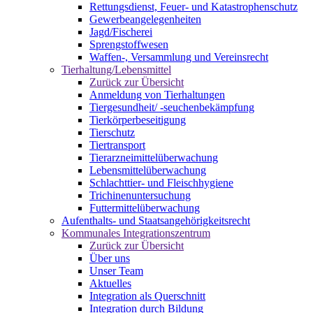
Rettungsdienst, Feuer- und Katastrophenschutz
Gewerbeangelegenheiten
Jagd/Fischerei
Sprengstoffwesen
Waffen-, Versammlung und Vereinsrecht
Tierhaltung/Lebensmittel
Zurück zur Übersicht
Anmeldung von Tierhaltungen
Tiergesundheit/ -seuchenbekämpfung
Tierkörperbeseitigung
Tierschutz
Tiertransport
Tierarzneimittelüberwachung
Lebensmittelüberwachung
Schlachttier- und Fleischhygiene
Trichinenuntersuchung
Futtermittelüberwachung
Aufenthalts- und Staatsangehörigkeitsrecht
Kommunales Integrationszentrum
Zurück zur Übersicht
Über uns
Unser Team
Aktuelles
Integration als Querschnitt
Integration durch Bildung