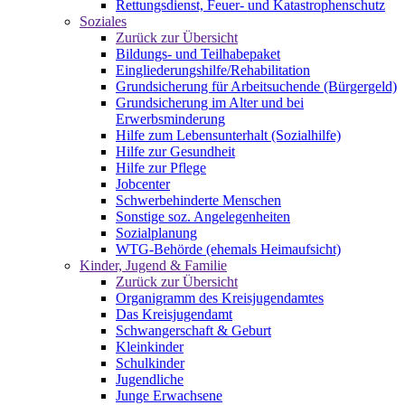
Rettungsdienst, Feuer- und Katastrophenschutz
Soziales
Zurück zur Übersicht
Bildungs- und Teilhabepaket
Eingliederungshilfe/Rehabilitation
Grundsicherung für Arbeitsuchende (Bürgergeld)
Grundsicherung im Alter und bei
Erwerbsminderung
Hilfe zum Lebensunterhalt (Sozialhilfe)
Hilfe zur Gesundheit
Hilfe zur Pflege
Jobcenter
Schwerbehinderte Menschen
Sonstige soz. Angelegenheiten
Sozialplanung
WTG-Behörde (ehemals Heimaufsicht)
Kinder, Jugend & Familie
Zurück zur Übersicht
Organigramm des Kreisjugendamtes
Das Kreisjugendamt
Schwangerschaft & Geburt
Kleinkinder
Schulkinder
Jugendliche
Junge Erwachsene