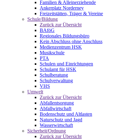
Familien & Alleinerziehende
Ankerplatz Norderney
Freizeitstätten, Träger & Vereine
Schule/Bildung
Zurück zur Übersicht
BAföG
Regionales Bildungsbüro
Kein Abschluss ohne Anschluss
Medienzentrum HSK
Musikschule
PTA
Schulen und Einrichtungen
Schulamt für HSK
Schulberatung
Schulverwaltung
VHS
Umwelt
Zurück zur Übersicht
Abfallentsorgung
Abfallwirtschaft
Bodenschutz und Altlasten
Naturschutz und Jagd
Wasserwirtschaft
Sicherheit/Ordnung
Zurück zur Übersicht