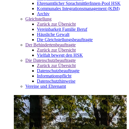
Ehrenamtlicher SprachmittlerInnen-Pool HSK
Kommunales Integrationsmanagement (KIM)
Archiv
Gleichstellung
Zurück zur Übersicht
Vereinbarkeit Familie Beruf
Häusliche Gewalt
Die Gleichstellungsbeauftragte
Der Behindertenbeauftragte
Zurück zur Übersicht
Vielfalt bewegt den HSK
Die Datenschutzbeauftragte
Zurück zur Übersicht
Datenschutzbeauftragte
Informationspflicht
Datenschutzhinweise
Vereine und Ehrenamt
Service-Portal
Im Service-Portal werden alle Anträge die Sie an den
Hochsauerlandkreis stellen können zentral vorgehalten. Die
noch vorhandenen PDF-Anträge werden nach und nach auf
intelligente Online-Anträge umgestellt.