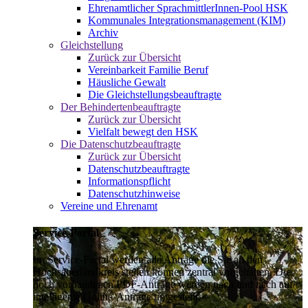
Ehrenamtlicher SprachmittlerInnen-Pool HSK
Kommunales Integrationsmanagement (KIM)
Archiv
Gleichstellung
Zurück zur Übersicht
Vereinbarkeit Familie Beruf
Häusliche Gewalt
Die Gleichstellungsbeauftragte
Der Behindertenbeauftragte
Zurück zur Übersicht
Vielfalt bewegt den HSK
Die Datenschutzbeauftragte
Zurück zur Übersicht
Datenschutzbeauftragte
Informationspflicht
Datenschutzhinweise
Vereine und Ehrenamt
Service-Portal
Im Service-Portal werden alle Anträge die Sie an den
Hochsauerlandkreis stellen können zentral vorgehalten. Die
noch vorhandenen PDF-Anträge werden nach und nach auf
intelligente Online-Anträge umgestellt.