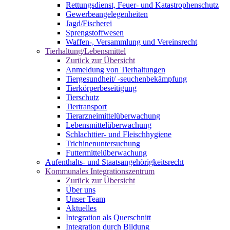
Rettungsdienst, Feuer- und Katastrophenschutz
Gewerbeangelegenheiten
Jagd/Fischerei
Sprengstoffwesen
Waffen-, Versammlung und Vereinsrecht
Tierhaltung/Lebensmittel
Zurück zur Übersicht
Anmeldung von Tierhaltungen
Tiergesundheit/ -seuchenbekämpfung
Tierkörperbeseitigung
Tierschutz
Tiertransport
Tierarzneimittelüberwachung
Lebensmittelüberwachung
Schlachttier- und Fleischhygiene
Trichinenuntersuchung
Futtermittelüberwachung
Aufenthalts- und Staatsangehörigkeitsrecht
Kommunales Integrationszentrum
Zurück zur Übersicht
Über uns
Unser Team
Aktuelles
Integration als Querschnitt
Integration durch Bildung