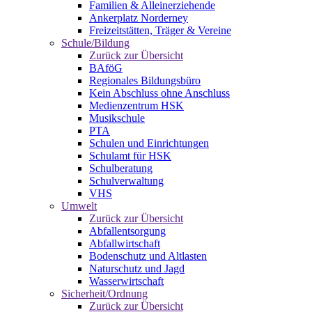
Familien & Alleinerziehende
Ankerplatz Norderney
Freizeitstätten, Träger & Vereine
Schule/Bildung
Zurück zur Übersicht
BAföG
Regionales Bildungsbüro
Kein Abschluss ohne Anschluss
Medienzentrum HSK
Musikschule
PTA
Schulen und Einrichtungen
Schulamt für HSK
Schulberatung
Schulverwaltung
VHS
Umwelt
Zurück zur Übersicht
Abfallentsorgung
Abfallwirtschaft
Bodenschutz und Altlasten
Naturschutz und Jagd
Wasserwirtschaft
Sicherheit/Ordnung
Zurück zur Übersicht