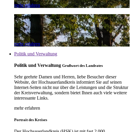
mehr erfahren
Bürgertelefon
Bei den alltäglichen Anfragen zu den Dienstleistungen des
Hochsauerlandkreises hilft das Bürgertelefon weiter.
mehr erfahren
Politik und Verwaltung
Politik und Verwaltung
Grußwort des Landrates
Sehr geehrte Damen und Herren, liebe Besucher dieser
Website, der Hochsauerlandkreis informiert Sie auf seinen
Internet-Seiten nicht nur über die Leistungen und die Struktur
der Kreisverwaltung, sondern bietet Ihnen auch viele weitere
interessante Links.
mehr erfahren
Portrait des Kreises
Der Hochsauerlandkreis (HSK) ist mit fast 2.000