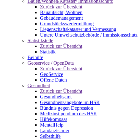
Bauen/Wohnen/Kataster/ Immissionsschutz
Zurück zur Übersicht
Bauaufsicht, Wohnen
Gebäudemanagement
Grundstückswertermittlung
Liegenschaftskataster und Vermessung
Untere Umweltschutzbehörde / Immissionsschutz
Statistikstelle
Zurück zur Übersicht
Statistik
Beihilfe
Geoservice / OpenData
Zurück zur Übersicht
GeoService
Offene Daten
Gesundheit
Zurück zur Übersicht
Gesundheitsamt
Gesundheitsangebote im HSK
Bündnis gegen Depression
Medizinstipendium des HSK
Hilfekompass
MentalHelp
Landarztstarter
Selbsthilfe