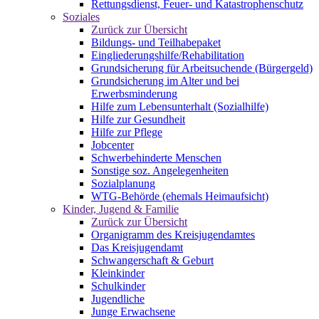
Rettungsdienst, Feuer- und Katastrophenschutz
Soziales
Zurück zur Übersicht
Bildungs- und Teilhabepaket
Eingliederungshilfe/Rehabilitation
Grundsicherung für Arbeitsuchende (Bürgergeld)
Grundsicherung im Alter und bei
Erwerbsminderung
Hilfe zum Lebensunterhalt (Sozialhilfe)
Hilfe zur Gesundheit
Hilfe zur Pflege
Jobcenter
Schwerbehinderte Menschen
Sonstige soz. Angelegenheiten
Sozialplanung
WTG-Behörde (ehemals Heimaufsicht)
Kinder, Jugend & Familie
Zurück zur Übersicht
Organigramm des Kreisjugendamtes
Das Kreisjugendamt
Schwangerschaft & Geburt
Kleinkinder
Schulkinder
Jugendliche
Junge Erwachsene