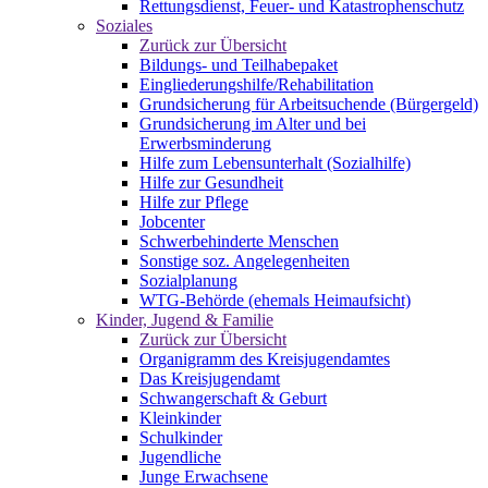
Rettungsdienst, Feuer- und Katastrophenschutz
Soziales
Zurück zur Übersicht
Bildungs- und Teilhabepaket
Eingliederungshilfe/Rehabilitation
Grundsicherung für Arbeitsuchende (Bürgergeld)
Grundsicherung im Alter und bei
Erwerbsminderung
Hilfe zum Lebensunterhalt (Sozialhilfe)
Hilfe zur Gesundheit
Hilfe zur Pflege
Jobcenter
Schwerbehinderte Menschen
Sonstige soz. Angelegenheiten
Sozialplanung
WTG-Behörde (ehemals Heimaufsicht)
Kinder, Jugend & Familie
Zurück zur Übersicht
Organigramm des Kreisjugendamtes
Das Kreisjugendamt
Schwangerschaft & Geburt
Kleinkinder
Schulkinder
Jugendliche
Junge Erwachsene