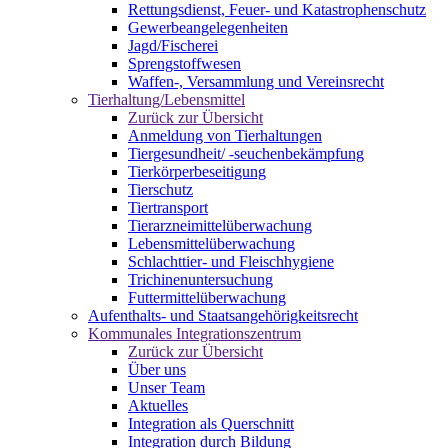
Rettungsdienst, Feuer- und Katastrophenschutz
Gewerbeangelegenheiten
Jagd/Fischerei
Sprengstoffwesen
Waffen-, Versammlung und Vereinsrecht
Tierhaltung/Lebensmittel
Zurück zur Übersicht
Anmeldung von Tierhaltungen
Tiergesundheit/ -seuchenbekämpfung
Tierkörperbeseitigung
Tierschutz
Tiertransport
Tierarzneimittelüberwachung
Lebensmittelüberwachung
Schlachttier- und Fleischhygiene
Trichinenuntersuchung
Futtermittelüberwachung
Aufenthalts- und Staatsangehörigkeitsrecht
Kommunales Integrationszentrum
Zurück zur Übersicht
Über uns
Unser Team
Aktuelles
Integration als Querschnitt
Integration durch Bildung