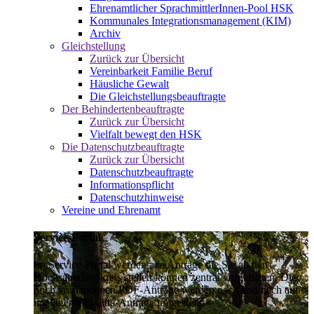
Ehrenamtlicher SprachmittlerInnen-Pool HSK
Kommunales Integrationsmanagement (KIM)
Archiv
Gleichstellung
Zurück zur Übersicht
Vereinbarkeit Familie Beruf
Häusliche Gewalt
Die Gleichstellungsbeauftragte
Der Behindertenbeauftragte
Zurück zur Übersicht
Vielfalt bewegt den HSK
Die Datenschutzbeauftragte
Zurück zur Übersicht
Datenschutzbeauftragte
Informationspflicht
Datenschutzhinweise
Vereine und Ehrenamt
Service-Portal
Im Service-Portal werden alle Anträge die Sie an den
Hochsauerlandkreis stellen können zentral vorgehalten. Die
noch vorhandenen PDF-Anträge werden nach und nach auf
intelligente Online-Anträge umgestellt.