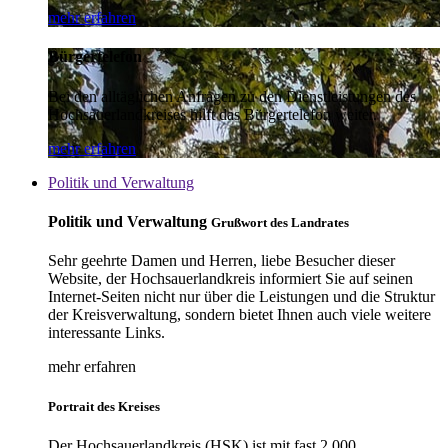
mehr erfahren
Bürgertelefon
Bei den alltäglichen Anfragen zu den Dienstleistungen des
Hochsauerlandkreises hilft das Bürgertelefon weiter.
mehr erfahren
Politik und Verwaltung
Politik und Verwaltung
Grußwort des Landrates
Sehr geehrte Damen und Herren, liebe Besucher dieser
Website, der Hochsauerlandkreis informiert Sie auf seinen
Internet-Seiten nicht nur über die Leistungen und die Struktur
der Kreisverwaltung, sondern bietet Ihnen auch viele weitere
interessante Links.
mehr erfahren
Portrait des Kreises
Der Hochsauerlandkreis (HSK) ist mit fast 2.000