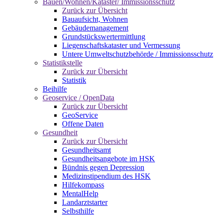
Bauen/Wohnen/Kataster/ Immissionsschutz
Zurück zur Übersicht
Bauaufsicht, Wohnen
Gebäudemanagement
Grundstückswertermittlung
Liegenschaftskataster und Vermessung
Untere Umweltschutzbehörde / Immissionsschutz
Statistikstelle
Zurück zur Übersicht
Statistik
Beihilfe
Geoservice / OpenData
Zurück zur Übersicht
GeoService
Offene Daten
Gesundheit
Zurück zur Übersicht
Gesundheitsamt
Gesundheitsangebote im HSK
Bündnis gegen Depression
Medizinstipendium des HSK
Hilfekompass
MentalHelp
Landarztstarter
Selbsthilfe