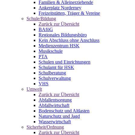
Familien & Alleinerziehende
Ankerplatz Norderney
Freizeitstätten, Träger & Vereine
Schule/Bildung
Zurück zur Übersicht
BAföG
Regionales Bildungsbüro
Kein Abschluss ohne Anschluss
Medienzentrum HSK
Musikschule
PTA
Schulen und Einrichtungen
Schulamt für HSK
Schulberatung
Schulverwaltung
VHS
Umwelt
Zurück zur Übersicht
Abfallentsorgung
Abfallwirtschaft
Bodenschutz und Altlasten
Naturschutz und Jagd
Wasserwirtschaft
Sicherheit/Ordnung
Zurück zur Übersicht