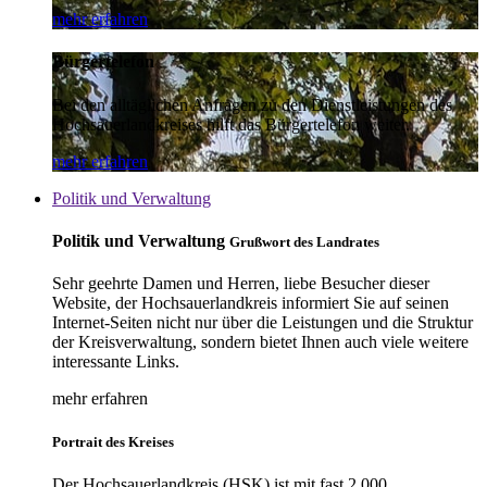
mehr erfahren
Bürgertelefon
Bei den alltäglichen Anfragen zu den Dienstleistungen des
Hochsauerlandkreises hilft das Bürgertelefon weiter.
mehr erfahren
Politik und Verwaltung
Politik und Verwaltung
Grußwort des Landrates
Sehr geehrte Damen und Herren, liebe Besucher dieser
Website, der Hochsauerlandkreis informiert Sie auf seinen
Internet-Seiten nicht nur über die Leistungen und die Struktur
der Kreisverwaltung, sondern bietet Ihnen auch viele weitere
interessante Links.
mehr erfahren
Portrait des Kreises
Der Hochsauerlandkreis (HSK) ist mit fast 2.000