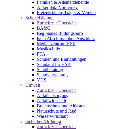
Familien & Alleinerziehende
Ankerplatz Norderney
Freizeitstätten, Träger & Vereine
Schule/Bildung
Zurück zur Übersicht
BAföG
Regionales Bildungsbüro
Kein Abschluss ohne Anschluss
Medienzentrum HSK
Musikschule
PTA
Schulen und Einrichtungen
Schulamt für HSK
Schulberatung
Schulverwaltung
VHS
Umwelt
Zurück zur Übersicht
Abfallentsorgung
Abfallwirtschaft
Bodenschutz und Altlasten
Naturschutz und Jagd
Wasserwirtschaft
Sicherheit/Ordnung
Zurück zur Übersicht