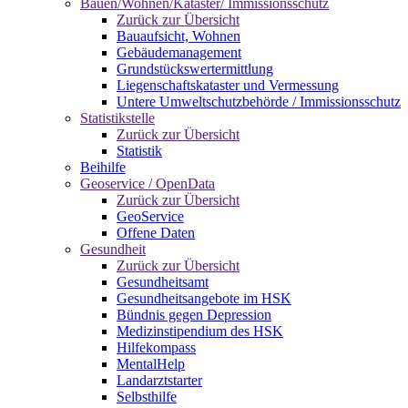
Bauen/Wohnen/Kataster/ Immissionsschutz
Zurück zur Übersicht
Bauaufsicht, Wohnen
Gebäudemanagement
Grundstückswertermittlung
Liegenschaftskataster und Vermessung
Untere Umweltschutzbehörde / Immissionsschutz
Statistikstelle
Zurück zur Übersicht
Statistik
Beihilfe
Geoservice / OpenData
Zurück zur Übersicht
GeoService
Offene Daten
Gesundheit
Zurück zur Übersicht
Gesundheitsamt
Gesundheitsangebote im HSK
Bündnis gegen Depression
Medizinstipendium des HSK
Hilfekompass
MentalHelp
Landarztstarter
Selbsthilfe