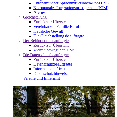
Ehrenamtlicher SprachmittlerInnen-Pool HSK
Kommunales Integrationsmanagement (KIM)
Archiv
Gleichstellung
Zurück zur Übersicht
Vereinbarkeit Familie Beruf
Häusliche Gewalt
Die Gleichstellungsbeauftragte
Der Behindertenbeauftragte
Zurück zur Übersicht
Vielfalt bewegt den HSK
Die Datenschutzbeauftragte
Zurück zur Übersicht
Datenschutzbeauftragte
Informationspflicht
Datenschutzhinweise
Vereine und Ehrenamt
Service-Portal
Im Service-Portal werden alle Anträge die Sie an den
Hochsauerlandkreis stellen können zentral vorgehalten. Die
noch vorhandenen PDF-Anträge werden nach und nach auf
intelligente Online-Anträge umgestellt.