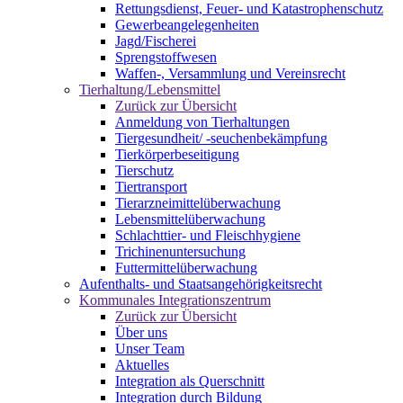
Rettungsdienst, Feuer- und Katastrophenschutz
Gewerbeangelegenheiten
Jagd/Fischerei
Sprengstoffwesen
Waffen-, Versammlung und Vereinsrecht
Tierhaltung/Lebensmittel
Zurück zur Übersicht
Anmeldung von Tierhaltungen
Tiergesundheit/ -seuchenbekämpfung
Tierkörperbeseitigung
Tierschutz
Tiertransport
Tierarzneimittelüberwachung
Lebensmittelüberwachung
Schlachttier- und Fleischhygiene
Trichinenuntersuchung
Futtermittelüberwachung
Aufenthalts- und Staatsangehörigkeitsrecht
Kommunales Integrationszentrum
Zurück zur Übersicht
Über uns
Unser Team
Aktuelles
Integration als Querschnitt
Integration durch Bildung