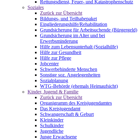
Rettungsdienst, Feuer- und Katastrophenschutz
Soziales
Zurück zur Übersicht
Bildungs- und Teilhabepaket
Eingliederungshilfe/Rehabilitation
Grundsicherung für Arbeitsuchende (Bürgergeld)
Grundsicherung im Alter und bei
Erwerbsminderung
Hilfe zum Lebensunterhalt (Sozialhilfe)
Hilfe zur Gesundheit
Hilfe zur Pflege
Jobcenter
Schwerbehinderte Menschen
Sonstige soz. Angelegenheiten
Sozialplanung
WTG-Behörde (ehemals Heimaufsicht)
Kinder, Jugend & Familie
Zurück zur Übersicht
Organigramm des Kreisjugendamtes
Das Kreisjugendamt
Schwangerschaft & Geburt
Kleinkinder
Schulkinder
Jugendliche
Junge Erwachsene