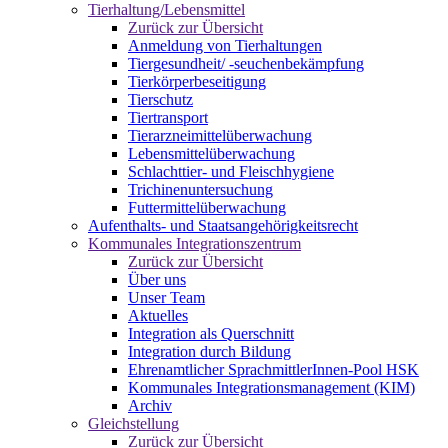
Tierhaltung/Lebensmittel
Zurück zur Übersicht
Anmeldung von Tierhaltungen
Tiergesundheit/ -seuchenbekämpfung
Tierkörperbeseitigung
Tierschutz
Tiertransport
Tierarzneimittelüberwachung
Lebensmittelüberwachung
Schlachttier- und Fleischhygiene
Trichinenuntersuchung
Futtermittelüberwachung
Aufenthalts- und Staatsangehörigkeitsrecht
Kommunales Integrationszentrum
Zurück zur Übersicht
Über uns
Unser Team
Aktuelles
Integration als Querschnitt
Integration durch Bildung
Ehrenamtlicher SprachmittlerInnen-Pool HSK
Kommunales Integrationsmanagement (KIM)
Archiv
Gleichstellung
Zurück zur Übersicht