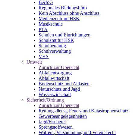
BAföG
Regionales Bildungsbüro
Kein Abschluss ohne Anschluss
Medienzentrum HSK
Musikschule
PTA
Schulen und Einrichtungen
Schulamt für HSK
Schulberatung
Schulverwaltung
VHS
Umwelt
Zurück zur Übersicht
Abfallentsorgung
Abfallwirtschaft
Bodenschutz und Altlasten
Naturschutz und Jagd
Wasserwirtschaft
Sicherheit/Ordnung
Zurück zur Übersicht
Rettungsdienst, Feuer- und Katastrophenschutz
Gewerbeangelegenheiten
Jagd/Fischerei
Sprengstoffwesen
Waffen-, Versammlung und Vereinsrecht