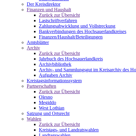
Der Kreisdirektor
Finanzen und Haushalt
Zurück zur Übersicht
Lastschriftverfahren
Zahlungsabwicklung und Vollstreckung
Bankverbindungen des Hochsauerlandkreises
Finanzen/Haushalt/Beteiligungen
Amtsblätter
Archiv
Zurück zur Übersicht
Jahrbuch des Hochsauerlandkreis
Archivbibliothek
Archiv- und Sammlungsgut im Kreisarchiv des Ho
Aufgaben Archiv
Kreistagsinformationssystem
Partnerschaften
Zurück zur Übersicht
Olesno
Megiddo
West Lothian
Satzung und Ortsrecht
Wahlen
Zurück zur Übersicht
Kreistags- und Landratswahlen
Landtagswahlen