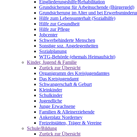
Eingliederungshilfe/Rehabilitation
Grundsicherung für Arbeitsuchende (Bürgergeld)
Grundsicherung im Alter und bei Erwerbsminderu
Hilfe zum Lebensunterhalt (Sozialhilfe)
Hilfe zur Gesundheit
Hilfe zur Pflege
Jobcenter
Schwerbehinderte Menschen
Sonstige soz. Angelegenheiten
Sozialplanung
WTG-Behörde (ehemals Heimaufsicht)
Kinder, Jugend & Familie
Zurück zur Übersicht
Organigramm des Kreisjugendamtes
Das Kreisjugendamt
Schwangerschaft & Geburt
Kleinkinder
Schulkinder
Jugendliche
Junge Erwachsene
Familien & Alleinerziehende
Ankerplatz Norderney
Freizeitstätten, Träger & Vereine
Schule/Bildung
Zurück zur Übersicht