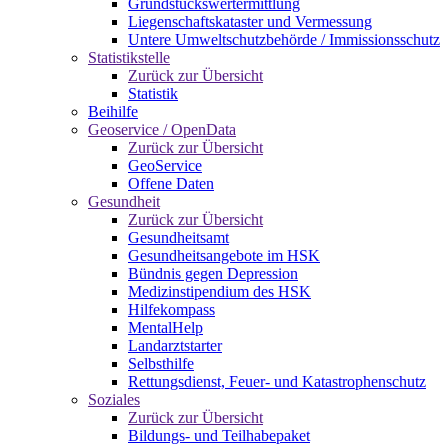
Grundstückswertermittlung
Liegenschaftskataster und Vermessung
Untere Umweltschutzbehörde / Immissionsschutz
Statistikstelle
Zurück zur Übersicht
Statistik
Beihilfe
Geoservice / OpenData
Zurück zur Übersicht
GeoService
Offene Daten
Gesundheit
Zurück zur Übersicht
Gesundheitsamt
Gesundheitsangebote im HSK
Bündnis gegen Depression
Medizinstipendium des HSK
Hilfekompass
MentalHelp
Landarztstarter
Selbsthilfe
Rettungsdienst, Feuer- und Katastrophenschutz
Soziales
Zurück zur Übersicht
Bildungs- und Teilhabepaket