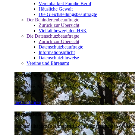
Vereinbarkeit Familie Beruf
Häusliche Gewalt
Die Gleichstellungsbeauftragte
Der Behindertenbeauftragte
Zurück zur Übersicht
Vielfalt bewegt den HSK
Die Datenschutzbeauftragte
Zurück zur Übersicht
Datenschutzbeauftragte
Informationspflicht
Datenschutzhinweise
Vereine und Ehrenamt
Service-Portal
Im Service-Portal werden alle Anträge die Sie an den Hochsau
umgestellt.
mehr erfahren
Bürgertelefon
Bei den alltäglichen Anfragen zu den Dienstleistungen des Hoch