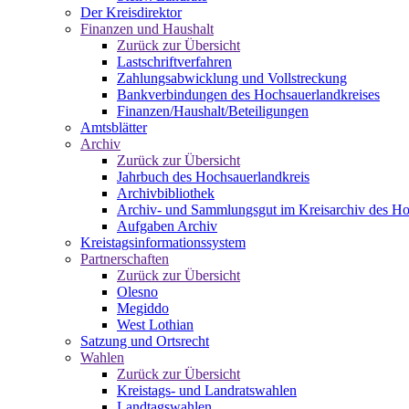
Der Kreisdirektor
Finanzen und Haushalt
Zurück zur Übersicht
Lastschriftverfahren
Zahlungsabwicklung und Vollstreckung
Bankverbindungen des Hochsauerlandkreises
Finanzen/Haushalt/Beteiligungen
Amtsblätter
Archiv
Zurück zur Übersicht
Jahrbuch des Hochsauerlandkreis
Archivbibliothek
Archiv- und Sammlungsgut im Kreisarchiv des Ho
Aufgaben Archiv
Kreistagsinformationssystem
Partnerschaften
Zurück zur Übersicht
Olesno
Megiddo
West Lothian
Satzung und Ortsrecht
Wahlen
Zurück zur Übersicht
Kreistags- und Landratswahlen
Landtagswahlen