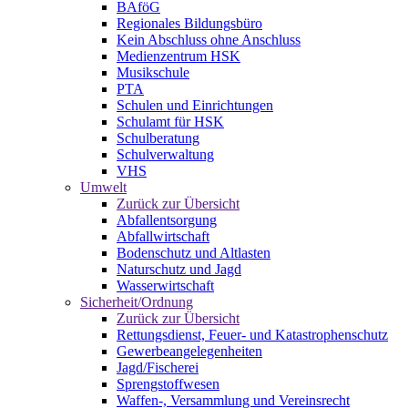
BAföG
Regionales Bildungsbüro
Kein Abschluss ohne Anschluss
Medienzentrum HSK
Musikschule
PTA
Schulen und Einrichtungen
Schulamt für HSK
Schulberatung
Schulverwaltung
VHS
Umwelt
Zurück zur Übersicht
Abfallentsorgung
Abfallwirtschaft
Bodenschutz und Altlasten
Naturschutz und Jagd
Wasserwirtschaft
Sicherheit/Ordnung
Zurück zur Übersicht
Rettungsdienst, Feuer- und Katastrophenschutz
Gewerbeangelegenheiten
Jagd/Fischerei
Sprengstoffwesen
Waffen-, Versammlung und Vereinsrecht