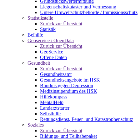
Grundstückswertermittlung
Liegenschaftskataster und Vermessung
Untere Umweltschutzbehörde / Immissionsschutz
Statistikstelle
Zurück zur Übersicht
Statistik
Beihilfe
Geoservice / OpenData
Zurück zur Übersicht
GeoService
Offene Daten
Gesundheit
Zurück zur Übersicht
Gesundheitsamt
Gesundheitsangebote im HSK
Bündnis gegen Depression
Medizinstipendium des HSK
Hilfekompass
MentalHelp
Landarztstarter
Selbsthilfe
Rettungsdienst, Feuer- und Katastrophenschutz
Soziales
Zurück zur Übersicht
Bildungs- und Teilhabepaket