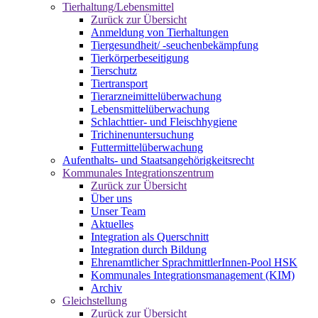
Tierhaltung/Lebensmittel
Zurück zur Übersicht
Anmeldung von Tierhaltungen
Tiergesundheit/ -seuchenbekämpfung
Tierkörperbeseitigung
Tierschutz
Tiertransport
Tierarzneimittelüberwachung
Lebensmittelüberwachung
Schlachttier- und Fleischhygiene
Trichinenuntersuchung
Futtermittelüberwachung
Aufenthalts- und Staatsangehörigkeitsrecht
Kommunales Integrationszentrum
Zurück zur Übersicht
Über uns
Unser Team
Aktuelles
Integration als Querschnitt
Integration durch Bildung
Ehrenamtlicher SprachmittlerInnen-Pool HSK
Kommunales Integrationsmanagement (KIM)
Archiv
Gleichstellung
Zurück zur Übersicht