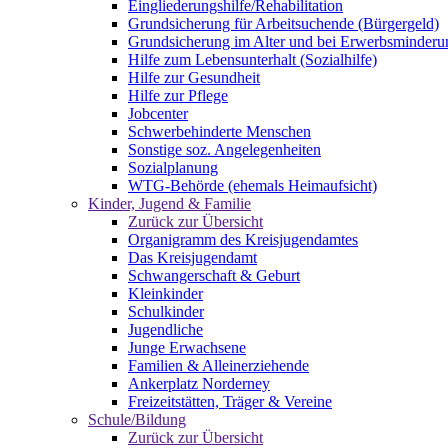
Eingliederungshilfe/Rehabilitation
Grundsicherung für Arbeitsuchende (Bürgergeld)
Grundsicherung im Alter und bei Erwerbsminderu
Hilfe zum Lebensunterhalt (Sozialhilfe)
Hilfe zur Gesundheit
Hilfe zur Pflege
Jobcenter
Schwerbehinderte Menschen
Sonstige soz. Angelegenheiten
Sozialplanung
WTG-Behörde (ehemals Heimaufsicht)
Kinder, Jugend & Familie
Zurück zur Übersicht
Organigramm des Kreisjugendamtes
Das Kreisjugendamt
Schwangerschaft & Geburt
Kleinkinder
Schulkinder
Jugendliche
Junge Erwachsene
Familien & Alleinerziehende
Ankerplatz Norderney
Freizeitstätten, Träger & Vereine
Schule/Bildung
Zurück zur Übersicht