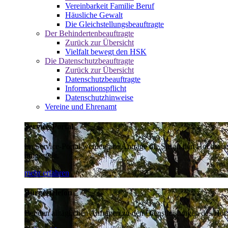
Vereinbarkeit Familie Beruf
Häusliche Gewalt
Die Gleichstellungsbeauftragte
Der Behindertenbeauftragte
Zurück zur Übersicht
Vielfalt bewegt den HSK
Die Datenschutzbeauftragte
Zurück zur Übersicht
Datenschutzbeauftragte
Informationspflicht
Datenschutzhinweise
Vereine und Ehrenamt
Service-Portal
Im Service-Portal werden alle Anträge die Sie an den Hochsau
umgestellt.
mehr erfahren
Bürgertelefon
Bei den alltäglichen Anfragen zu den Dienstleistungen des Hoch