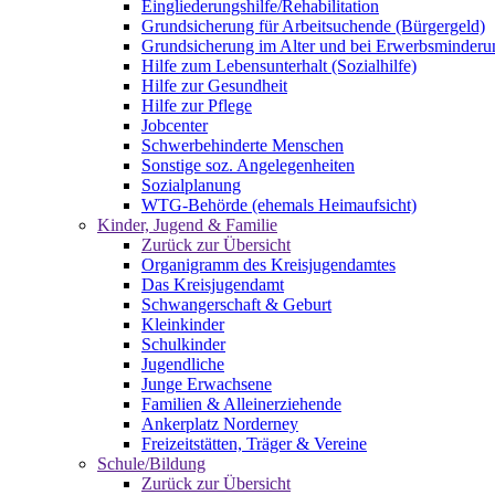
Eingliederungshilfe/Rehabilitation
Grundsicherung für Arbeitsuchende (Bürgergeld)
Grundsicherung im Alter und bei Erwerbsminderu
Hilfe zum Lebensunterhalt (Sozialhilfe)
Hilfe zur Gesundheit
Hilfe zur Pflege
Jobcenter
Schwerbehinderte Menschen
Sonstige soz. Angelegenheiten
Sozialplanung
WTG-Behörde (ehemals Heimaufsicht)
Kinder, Jugend & Familie
Zurück zur Übersicht
Organigramm des Kreisjugendamtes
Das Kreisjugendamt
Schwangerschaft & Geburt
Kleinkinder
Schulkinder
Jugendliche
Junge Erwachsene
Familien & Alleinerziehende
Ankerplatz Norderney
Freizeitstätten, Träger & Vereine
Schule/Bildung
Zurück zur Übersicht