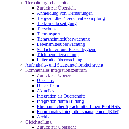
Tierhaltung/Lebensmittel
Zurück zur Übersicht
Anmeldung von Tierhaltungen
Tiergesundheit/ -seuchenbekämpfung
Tierkörperbeseitigung
Tierschutz
Tiertransport
Tierarzneimittelüberwachung
Lebensmittelüberwachung
Schlachttier- und Fleischhygiene
Trichinenuntersuchung
Futtermittelüberwachung
Aufenthalts- und Staatsangehörigkeitsrecht
Kommunales Integrationszentrum
Zurück zur Übersicht
Über uns
Unser Team
Aktuelles
Integration als Querschnitt
Integration durch Bildung
Ehrenamtlicher SprachmittlerInnen-Pool HSK
Kommunales Integrationsmanagement (KIM)
Archiv
Gleichstellung
Zurück zur Übersicht