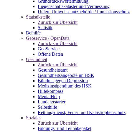
Grundstückswertermittlung
Liegenschaftskataster und Vermessung
Untere Umweltschutzbehörde / Immissionsschutz
Statistikstelle
Zurück zur Übersicht
Statistik
Beihilfe
Geoservice / OpenData
Zurück zur Übersicht
GeoService
Offene Daten
Gesundheit
Zurück zur Übersicht
Gesundheitsamt
Gesundheitsangebote im HSK
Bündnis gegen Depression
Medizinstipendium des HSK
Hilfekompass
MentalHelp
Landarztstarter
Selbsthilfe
Rettungsdienst, Feuer- und Katastrophenschutz
Soziales
Zurück zur Übersicht
Bildungs- und Teilhabepaket