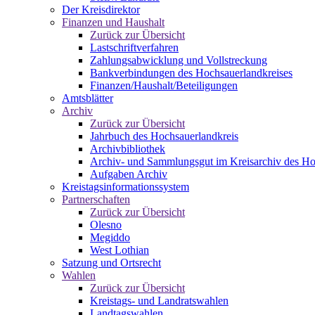
Der Kreisdirektor
Finanzen und Haushalt
Zurück zur Übersicht
Lastschriftverfahren
Zahlungsabwicklung und Vollstreckung
Bankverbindungen des Hochsauerlandkreises
Finanzen/Haushalt/Beteiligungen
Amtsblätter
Archiv
Zurück zur Übersicht
Jahrbuch des Hochsauerlandkreis
Archivbibliothek
Archiv- und Sammlungsgut im Kreisarchiv des Ho
Aufgaben Archiv
Kreistagsinformationssystem
Partnerschaften
Zurück zur Übersicht
Olesno
Megiddo
West Lothian
Satzung und Ortsrecht
Wahlen
Zurück zur Übersicht
Kreistags- und Landratswahlen
Landtagswahlen