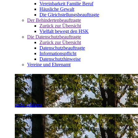
Vereinbarkeit Familie Beruf
Häusliche Gewalt
Die Gleichstellungsbeauftragte
Der Behindertenbeauftragte
Zurück zur Übersicht
Vielfalt bewegt den HSK
Die Datenschutzbeauftragte
Zurück zur Übersicht
Datenschutzbeauftragte
Informationspflicht
Datenschutzhinweise
Vereine und Ehrenamt
Service-Portal
Im Service-Portal werden alle Anträge die Sie an den Hochsau
umgestellt.
mehr erfahren
Bürgertelefon
Bei den alltäglichen Anfragen zu den Dienstleistungen des Hoch