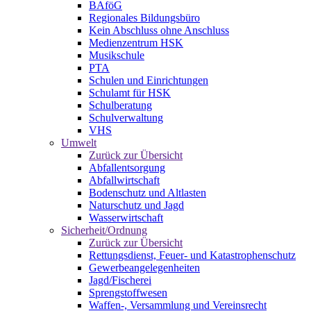
BAföG
Regionales Bildungsbüro
Kein Abschluss ohne Anschluss
Medienzentrum HSK
Musikschule
PTA
Schulen und Einrichtungen
Schulamt für HSK
Schulberatung
Schulverwaltung
VHS
Umwelt
Zurück zur Übersicht
Abfallentsorgung
Abfallwirtschaft
Bodenschutz und Altlasten
Naturschutz und Jagd
Wasserwirtschaft
Sicherheit/Ordnung
Zurück zur Übersicht
Rettungsdienst, Feuer- und Katastrophenschutz
Gewerbeangelegenheiten
Jagd/Fischerei
Sprengstoffwesen
Waffen-, Versammlung und Vereinsrecht