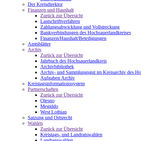
Der Kreisdirektor
Finanzen und Haushalt
Zurück zur Übersicht
Lastschriftverfahren
Zahlungsabwicklung und Vollstreckung
Bankverbindungen des Hochsauerlandkreises
Finanzen/Haushalt/Beteiligungen
Amtsblätter
Archiv
Zurück zur Übersicht
Jahrbuch des Hochsauerlandkreis
Archivbibliothek
Archiv- und Sammlungsgut im Kreisarchiv des Ho
Aufgaben Archiv
Kreistagsinformationssystem
Partnerschaften
Zurück zur Übersicht
Olesno
Megiddo
West Lothian
Satzung und Ortsrecht
Wahlen
Zurück zur Übersicht
Kreistags- und Landratswahlen
Landtagswahlen