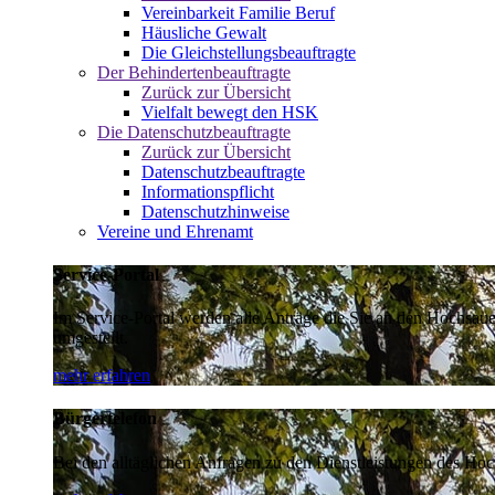
Vereinbarkeit Familie Beruf
Häusliche Gewalt
Die Gleichstellungsbeauftragte
Der Behindertenbeauftragte
Zurück zur Übersicht
Vielfalt bewegt den HSK
Die Datenschutzbeauftragte
Zurück zur Übersicht
Datenschutzbeauftragte
Informationspflicht
Datenschutzhinweise
Vereine und Ehrenamt
Service-Portal
Im Service-Portal werden alle Anträge die Sie an den Hochsau
umgestellt.
mehr erfahren
Bürgertelefon
Bei den alltäglichen Anfragen zu den Dienstleistungen des Hoch