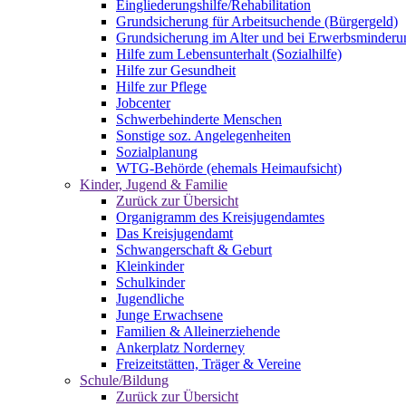
Eingliederungshilfe/Rehabilitation
Grundsicherung für Arbeitsuchende (Bürgergeld)
Grundsicherung im Alter und bei Erwerbsminderu
Hilfe zum Lebensunterhalt (Sozialhilfe)
Hilfe zur Gesundheit
Hilfe zur Pflege
Jobcenter
Schwerbehinderte Menschen
Sonstige soz. Angelegenheiten
Sozialplanung
WTG-Behörde (ehemals Heimaufsicht)
Kinder, Jugend & Familie
Zurück zur Übersicht
Organigramm des Kreisjugendamtes
Das Kreisjugendamt
Schwangerschaft & Geburt
Kleinkinder
Schulkinder
Jugendliche
Junge Erwachsene
Familien & Alleinerziehende
Ankerplatz Norderney
Freizeitstätten, Träger & Vereine
Schule/Bildung
Zurück zur Übersicht