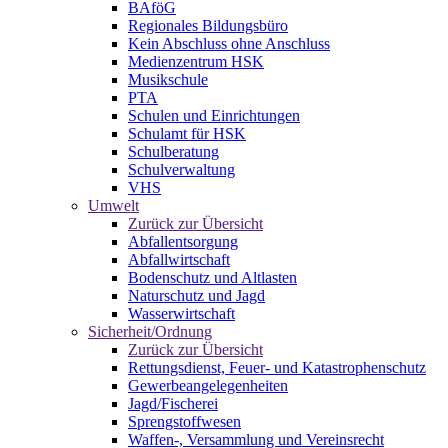
BAföG
Regionales Bildungsbüro
Kein Abschluss ohne Anschluss
Medienzentrum HSK
Musikschule
PTA
Schulen und Einrichtungen
Schulamt für HSK
Schulberatung
Schulverwaltung
VHS
Umwelt
Zurück zur Übersicht
Abfallentsorgung
Abfallwirtschaft
Bodenschutz und Altlasten
Naturschutz und Jagd
Wasserwirtschaft
Sicherheit/Ordnung
Zurück zur Übersicht
Rettungsdienst, Feuer- und Katastrophenschutz
Gewerbeangelegenheiten
Jagd/Fischerei
Sprengstoffwesen
Waffen-, Versammlung und Vereinsrecht