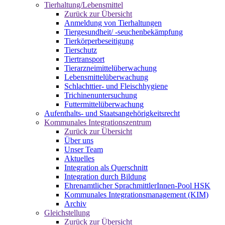
Tierhaltung/Lebensmittel
Zurück zur Übersicht
Anmeldung von Tierhaltungen
Tiergesundheit/ -seuchenbekämpfung
Tierkörperbeseitigung
Tierschutz
Tiertransport
Tierarzneimittelüberwachung
Lebensmittelüberwachung
Schlachttier- und Fleischhygiene
Trichinenuntersuchung
Futtermittelüberwachung
Aufenthalts- und Staatsangehörigkeitsrecht
Kommunales Integrationszentrum
Zurück zur Übersicht
Über uns
Unser Team
Aktuelles
Integration als Querschnitt
Integration durch Bildung
Ehrenamtlicher SprachmittlerInnen-Pool HSK
Kommunales Integrationsmanagement (KIM)
Archiv
Gleichstellung
Zurück zur Übersicht