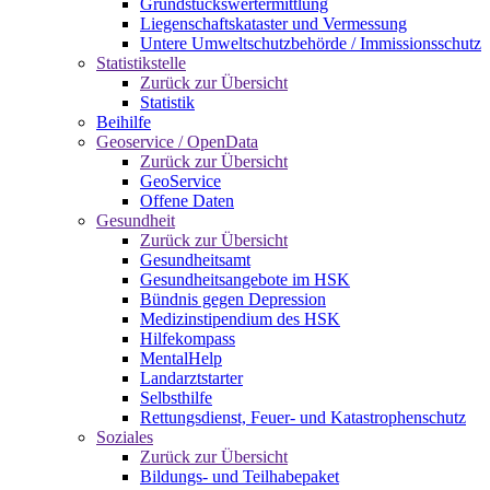
Grundstückswertermittlung
Liegenschaftskataster und Vermessung
Untere Umweltschutzbehörde / Immissionsschutz
Statistikstelle
Zurück zur Übersicht
Statistik
Beihilfe
Geoservice / OpenData
Zurück zur Übersicht
GeoService
Offene Daten
Gesundheit
Zurück zur Übersicht
Gesundheitsamt
Gesundheitsangebote im HSK
Bündnis gegen Depression
Medizinstipendium des HSK
Hilfekompass
MentalHelp
Landarztstarter
Selbsthilfe
Rettungsdienst, Feuer- und Katastrophenschutz
Soziales
Zurück zur Übersicht
Bildungs- und Teilhabepaket