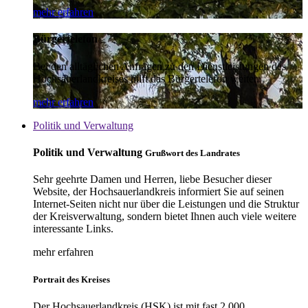
mehr erfahren
Bürgertelefon
Bei den alltäglichen Anfragen zu den Dienstleistungen des
Hochsauerlandkreises hilft das Bürgertelefon weiter.
mehr erfahren
Politik und Verwaltung
Politik und Verwaltung
Grußwort des Landrates
Sehr geehrte Damen und Herren, liebe Besucher dieser
Website, der Hochsauerlandkreis informiert Sie auf seinen
Internet-Seiten nicht nur über die Leistungen und die Struktur
der Kreisverwaltung, sondern bietet Ihnen auch viele weitere
interessante Links.
mehr erfahren
Portrait des Kreises
Der Hochsauerlandkreis (HSK) ist mit fast 2.000