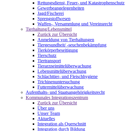
Rettungsdienst, Feuer- und Katastrophenschutz
Gewerbeangelegenheiten
Jagd/Fischerei
Sprengstoffwesen
Waffen-, Versammlung und Vereinsrecht
Tierhaltung/Lebensmittel
Zurück zur Übersicht
Anmeldung von Tierhaltungen
Tiergesundheit/ -seuchenbekämpfung
Tierkörperbeseitigung
Tierschutz
Tiertransport
Tierarzneimittelüberwachung
Lebensmittelüberwachung
Schlachttier- und Fleischhygiene
Trichinenuntersuchung
Futtermittelüberwachung
Aufenthalts- und Staatsangehörigkeitsrecht
Kommunales Integrationszentrum
Zurück zur Übersicht
Über uns
Unser Team
Aktuelles
Integration als Querschnitt
Integration durch Bildung