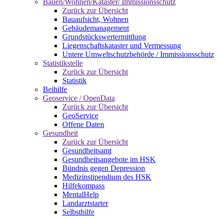
Bauen/Wohnen/Kataster/ Immissionsschutz
Zurück zur Übersicht
Bauaufsicht, Wohnen
Gebäudemanagement
Grundstückswertermittlung
Liegenschaftskataster und Vermessung
Untere Umweltschutzbehörde / Immissionsschutz
Statistikstelle
Zurück zur Übersicht
Statistik
Beihilfe
Geoservice / OpenData
Zurück zur Übersicht
GeoService
Offene Daten
Gesundheit
Zurück zur Übersicht
Gesundheitsamt
Gesundheitsangebote im HSK
Bündnis gegen Depression
Medizinstipendium des HSK
Hilfekompass
MentalHelp
Landarztstarter
Selbsthilfe