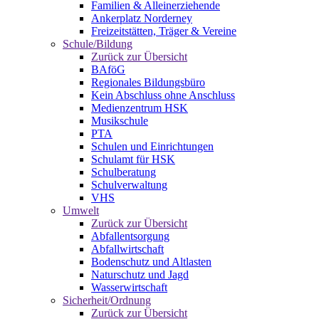
Familien & Alleinerziehende
Ankerplatz Norderney
Freizeitstätten, Träger & Vereine
Schule/Bildung
Zurück zur Übersicht
BAföG
Regionales Bildungsbüro
Kein Abschluss ohne Anschluss
Medienzentrum HSK
Musikschule
PTA
Schulen und Einrichtungen
Schulamt für HSK
Schulberatung
Schulverwaltung
VHS
Umwelt
Zurück zur Übersicht
Abfallentsorgung
Abfallwirtschaft
Bodenschutz und Altlasten
Naturschutz und Jagd
Wasserwirtschaft
Sicherheit/Ordnung
Zurück zur Übersicht