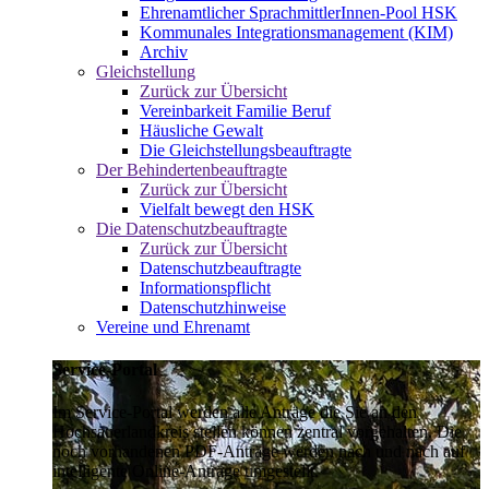
Ehrenamtlicher SprachmittlerInnen-Pool HSK
Kommunales Integrationsmanagement (KIM)
Archiv
Gleichstellung
Zurück zur Übersicht
Vereinbarkeit Familie Beruf
Häusliche Gewalt
Die Gleichstellungsbeauftragte
Der Behindertenbeauftragte
Zurück zur Übersicht
Vielfalt bewegt den HSK
Die Datenschutzbeauftragte
Zurück zur Übersicht
Datenschutzbeauftragte
Informationspflicht
Datenschutzhinweise
Vereine und Ehrenamt
Service-Portal
Im Service-Portal werden alle Anträge die Sie an den
Hochsauerlandkreis stellen können zentral vorgehalten. Die
noch vorhandenen PDF-Anträge werden nach und nach auf
intelligente Online-Anträge umgestellt.