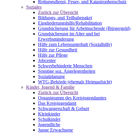
Rettungsdienst, Feuer- und Katastrophenschutz
Soziales
Zurück zur Übersicht
Bildungs- und Teilhabepaket
Eingliederungshilfe/Rehabilitation
Grundsicherung für Arbeitsuchende (Bürgergeld)
Grundsicherung im Alter und bei
Erwerbsminderung
Hilfe zum Lebensunterhalt (Sozialhilfe)
Hilfe zur Gesundheit
Hilfe zur Pflege
Jobcenter
Schwerbehinderte Menschen
Sonstige soz. Angelegenheiten
Sozialplanung
WTG-Behörde (ehemals Heimaufsicht)
Kinder, Jugend & Familie
Zurück zur Übersicht
Organigramm des Kreisjugendamtes
Das Kreisjugendamt
Schwangerschaft & Geburt
Kleinkinder
Schulkinder
Jugendliche
Junge Erwachsene