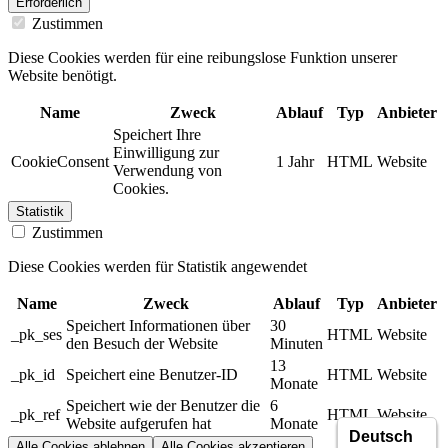
Erforderlich
Zustimmen
Diese Cookies werden für eine reibungslose Funktion unserer
Website benötigt.
Name
Zweck
Ablauf
Typ
Anbieter
Speichert Ihre
Einwilligung zur
CookieConsent
1 Jahr
HTML
Website
Verwendung von
Cookies.
Statistik
Zustimmen
Diese Cookies werden für Statistik angewendet
Name
Zweck
Ablauf
Typ
Anbieter
Speichert Informationen über
30
_pk_ses
HTML
Website
den Besuch der Website
Minuten
13
_pk_id
Speichert eine Benutzer-ID
HTML
Website
Monate
Speichert wie der Benutzer die
6
_pk_ref
HTML
Website
Website aufgerufen hat
Monate
Alle Cookies ablehnen
Alle Cookies akzeptieren