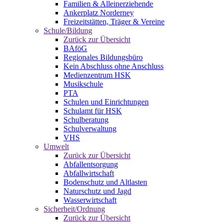
Familien & Alleinerziehende
Ankerplatz Norderney
Freizeitstätten, Träger & Vereine
Schule/Bildung
Zurück zur Übersicht
BAföG
Regionales Bildungsbüro
Kein Abschluss ohne Anschluss
Medienzentrum HSK
Musikschule
PTA
Schulen und Einrichtungen
Schulamt für HSK
Schulberatung
Schulverwaltung
VHS
Umwelt
Zurück zur Übersicht
Abfallentsorgung
Abfallwirtschaft
Bodenschutz und Altlasten
Naturschutz und Jagd
Wasserwirtschaft
Sicherheit/Ordnung
Zurück zur Übersicht