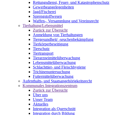
Rettungsdienst, Feuer- und Katastrophenschutz
Gewerbeangelegenheiten
Jagd/Fischerei
Sprengstoffwesen
Waffen-, Versammlung und Vereinsrecht
Tierhaltung/Lebensmittel
Zurück zur Übersicht
Anmeldung von Tierhaltungen
Tiergesundheit/ -seuchenbekämpfung
Tierkörperbeseitigung
Tierschutz
Tiertransport
Tierarzneimittelüberwachung
Lebensmittelüberwachung
Schlachttier- und Fleischhygiene
Trichinenuntersuchung
Futtermittelüberwachung
Aufenthalts- und Staatsangehörigkeitsrecht
Kommunales Integrationszentrum
Zurück zur Übersicht
Über uns
Unser Team
Aktuelles
Integration als Querschnitt
Integration durch Bildung