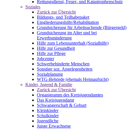
Rettungsdienst, Feuer- und Katastrophenschutz
Soziales
Zurück zur Übersicht
Bildungs- und Teilhabepaket
Eingliederungshilfe/Rehabilitation
Grundsicherung für Arbeitsuchende (Bürgergeld)
Grundsicherung im Alter und bei
Erwerbsminderung
Hilfe zum Lebensunterhalt (Sozialhilfe)
Hilfe zur Gesundheit
Hilfe zur Pflege
Jobcenter
Schwerbehinderte Menschen
Sonstige soz. Angelegenheiten
Sozialplanung
WTG-Behörde (ehemals Heimaufsicht)
Kinder, Jugend & Familie
Zurück zur Übersicht
Organigramm des Kreisjugendamtes
Das Kreisjugendamt
Schwangerschaft & Geburt
Kleinkinder
Schulkinder
Jugendliche
Junge Erwachsene