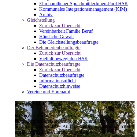
Ehrenamtlicher SprachmittlerInnen-Pool HSK
Kommunales Integrationsmanagement (KIM)
Archiv
Gleichstellung
Zurück zur Übersicht
Vereinbarkeit Familie Beruf
Häusliche Gewalt
Die Gleichstellungsbeauftragte
Der Behindertenbeauftragte
Zurück zur Übersicht
Vielfalt bewegt den HSK
Die Datenschutzbeauftragte
Zurück zur Übersicht
Datenschutzbeauftragte
Informationspflicht
Datenschutzhinweise
Vereine und Ehrenamt
Service-Portal
Im Service-Portal werden alle Anträge die Sie an den
Hochsauerlandkreis stellen können zentral vorgehalten. Die
noch vorhandenen PDF-Anträge werden nach und nach auf
intelligente Online-Anträge umgestellt.