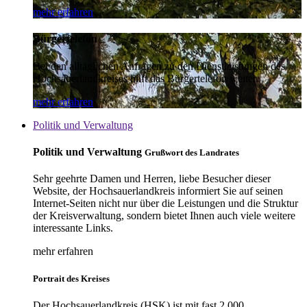
mehr erfahren
Bürgertelefon
Bei den alltäglichen Anfragen zu den Dienstleistungen des
Hochsauerlandkreises hilft das Bürgertelefon weiter.
mehr erfahren
Politik und Verwaltung
Politik und Verwaltung
Grußwort des Landrates
Sehr geehrte Damen und Herren, liebe Besucher dieser
Website, der Hochsauerlandkreis informiert Sie auf seinen
Internet-Seiten nicht nur über die Leistungen und die Struktur
der Kreisverwaltung, sondern bietet Ihnen auch viele weitere
interessante Links.
mehr erfahren
Portrait des Kreises
Der Hochsauerlandkreis (HSK) ist mit fast 2.000