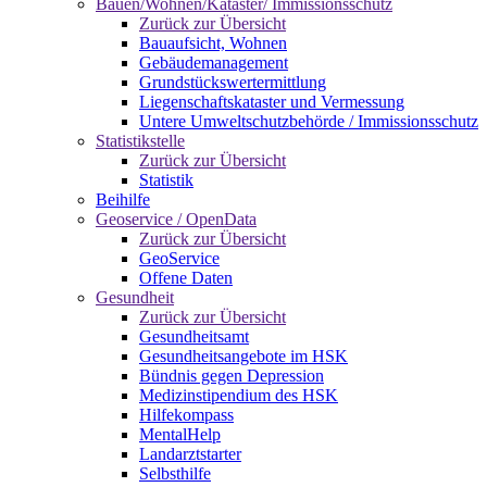
Bauen/Wohnen/Kataster/ Immissionsschutz
Zurück zur Übersicht
Bauaufsicht, Wohnen
Gebäudemanagement
Grundstückswertermittlung
Liegenschaftskataster und Vermessung
Untere Umweltschutzbehörde / Immissionsschutz
Statistikstelle
Zurück zur Übersicht
Statistik
Beihilfe
Geoservice / OpenData
Zurück zur Übersicht
GeoService
Offene Daten
Gesundheit
Zurück zur Übersicht
Gesundheitsamt
Gesundheitsangebote im HSK
Bündnis gegen Depression
Medizinstipendium des HSK
Hilfekompass
MentalHelp
Landarztstarter
Selbsthilfe