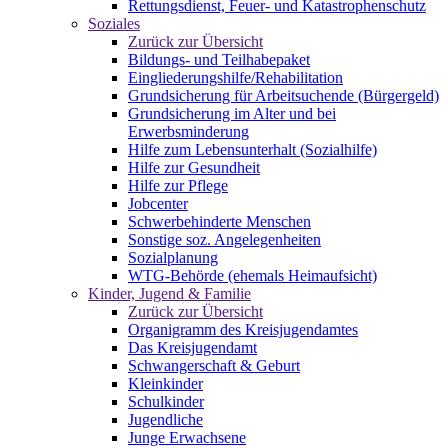
Rettungsdienst, Feuer- und Katastrophenschutz
Soziales
Zurück zur Übersicht
Bildungs- und Teilhabepaket
Eingliederungshilfe/Rehabilitation
Grundsicherung für Arbeitsuchende (Bürgergeld)
Grundsicherung im Alter und bei
Erwerbsminderung
Hilfe zum Lebensunterhalt (Sozialhilfe)
Hilfe zur Gesundheit
Hilfe zur Pflege
Jobcenter
Schwerbehinderte Menschen
Sonstige soz. Angelegenheiten
Sozialplanung
WTG-Behörde (ehemals Heimaufsicht)
Kinder, Jugend & Familie
Zurück zur Übersicht
Organigramm des Kreisjugendamtes
Das Kreisjugendamt
Schwangerschaft & Geburt
Kleinkinder
Schulkinder
Jugendliche
Junge Erwachsene