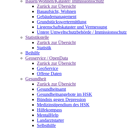
Bauen/Wohnen/Kataster/ Immissionsschutz
Zurück zur Übersicht
Bauaufsicht, Wohnen
Gebäudemanagement
Grundstückswertermittlung
Liegenschaftskataster und Vermessung
Untere Umweltschutzbehörde / Immissionsschutz
Statistikstelle
Zurück zur Übersicht
Statistik
Beihilfe
Geoservice / OpenData
Zurück zur Übersicht
GeoService
Offene Daten
Gesundheit
Zurück zur Übersicht
Gesundheitsamt
Gesundheitsangebote im HSK
Bündnis gegen Depression
Medizinstipendium des HSK
Hilfekompass
MentalHelp
Landarztstarter
Selbsthilfe