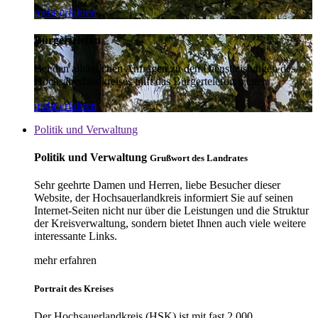
mehr erfahren
Bürgertelefon
Bei den alltäglichen Anfragen zu den Dienstleistungen des
Hochsauerlandkreises hilft das Bürgertelefon weiter.
mehr erfahren
Politik und Verwaltung
Politik und Verwaltung
Grußwort des Landrates
Sehr geehrte Damen und Herren, liebe Besucher dieser
Website, der Hochsauerlandkreis informiert Sie auf seinen
Internet-Seiten nicht nur über die Leistungen und die Struktur
der Kreisverwaltung, sondern bietet Ihnen auch viele weitere
interessante Links.
mehr erfahren
Portrait des Kreises
Der Hochsauerlandkreis (HSK) ist mit fast 2.000