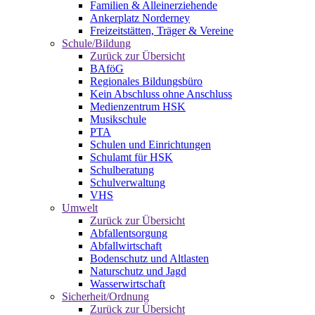
Familien & Alleinerziehende
Ankerplatz Norderney
Freizeitstätten, Träger & Vereine
Schule/Bildung
Zurück zur Übersicht
BAföG
Regionales Bildungsbüro
Kein Abschluss ohne Anschluss
Medienzentrum HSK
Musikschule
PTA
Schulen und Einrichtungen
Schulamt für HSK
Schulberatung
Schulverwaltung
VHS
Umwelt
Zurück zur Übersicht
Abfallentsorgung
Abfallwirtschaft
Bodenschutz und Altlasten
Naturschutz und Jagd
Wasserwirtschaft
Sicherheit/Ordnung
Zurück zur Übersicht