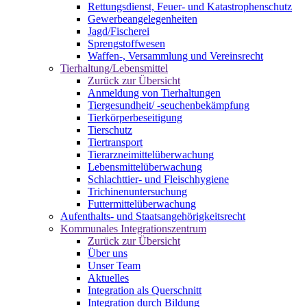
Rettungsdienst, Feuer- und Katastrophenschutz
Gewerbeangelegenheiten
Jagd/Fischerei
Sprengstoffwesen
Waffen-, Versammlung und Vereinsrecht
Tierhaltung/Lebensmittel
Zurück zur Übersicht
Anmeldung von Tierhaltungen
Tiergesundheit/ -seuchenbekämpfung
Tierkörperbeseitigung
Tierschutz
Tiertransport
Tierarzneimittelüberwachung
Lebensmittelüberwachung
Schlachttier- und Fleischhygiene
Trichinenuntersuchung
Futtermittelüberwachung
Aufenthalts- und Staatsangehörigkeitsrecht
Kommunales Integrationszentrum
Zurück zur Übersicht
Über uns
Unser Team
Aktuelles
Integration als Querschnitt
Integration durch Bildung