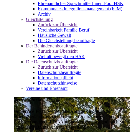
Ehrenamtlicher SprachmittlerInnen-Pool HSK
Kommunales Integrationsmanagement (KIM)
Archiv
Gleichstellung
Zurück zur Übersicht
Vereinbarkeit Familie Beruf
Häusliche Gewalt
Die Gleichstellungsbeauftragte
Der Behindertenbeauftragte
Zurück zur Übersicht
Vielfalt bewegt den HSK
Die Datenschutzbeauftragte
Zurück zur Übersicht
Datenschutzbeauftragte
Informationspflicht
Datenschutzhinweise
Vereine und Ehrenamt
Service-Portal
Im Service-Portal werden alle Anträge die Sie an den
Hochsauerlandkreis stellen können zentral vorgehalten. Die
noch vorhandenen PDF-Anträge werden nach und nach auf
intelligente Online-Anträge umgestellt.