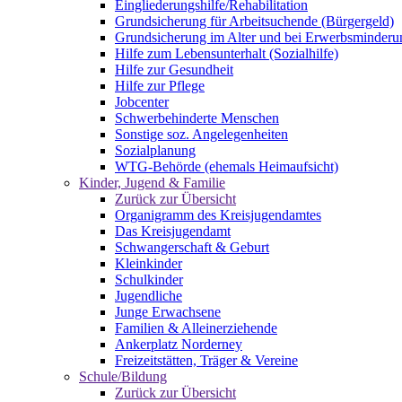
Eingliederungshilfe/Rehabilitation
Grundsicherung für Arbeitsuchende (Bürgergeld)
Grundsicherung im Alter und bei Erwerbsminderu
Hilfe zum Lebensunterhalt (Sozialhilfe)
Hilfe zur Gesundheit
Hilfe zur Pflege
Jobcenter
Schwerbehinderte Menschen
Sonstige soz. Angelegenheiten
Sozialplanung
WTG-Behörde (ehemals Heimaufsicht)
Kinder, Jugend & Familie
Zurück zur Übersicht
Organigramm des Kreisjugendamtes
Das Kreisjugendamt
Schwangerschaft & Geburt
Kleinkinder
Schulkinder
Jugendliche
Junge Erwachsene
Familien & Alleinerziehende
Ankerplatz Norderney
Freizeitstätten, Träger & Vereine
Schule/Bildung
Zurück zur Übersicht