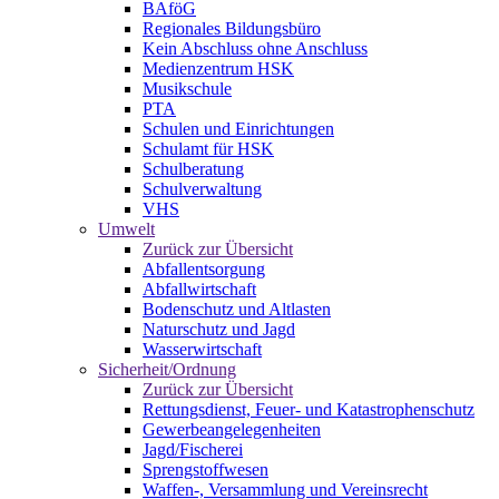
BAföG
Regionales Bildungsbüro
Kein Abschluss ohne Anschluss
Medienzentrum HSK
Musikschule
PTA
Schulen und Einrichtungen
Schulamt für HSK
Schulberatung
Schulverwaltung
VHS
Umwelt
Zurück zur Übersicht
Abfallentsorgung
Abfallwirtschaft
Bodenschutz und Altlasten
Naturschutz und Jagd
Wasserwirtschaft
Sicherheit/Ordnung
Zurück zur Übersicht
Rettungsdienst, Feuer- und Katastrophenschutz
Gewerbeangelegenheiten
Jagd/Fischerei
Sprengstoffwesen
Waffen-, Versammlung und Vereinsrecht