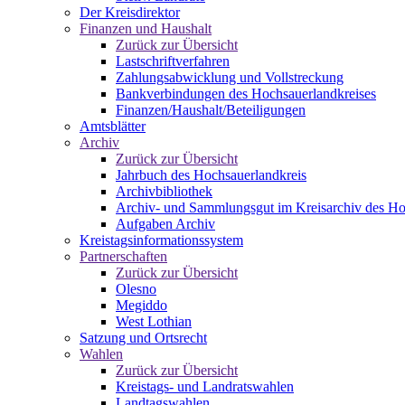
Der Kreisdirektor
Finanzen und Haushalt
Zurück zur Übersicht
Lastschriftverfahren
Zahlungsabwicklung und Vollstreckung
Bankverbindungen des Hochsauerlandkreises
Finanzen/Haushalt/Beteiligungen
Amtsblätter
Archiv
Zurück zur Übersicht
Jahrbuch des Hochsauerlandkreis
Archivbibliothek
Archiv- und Sammlungsgut im Kreisarchiv des Ho
Aufgaben Archiv
Kreistagsinformationssystem
Partnerschaften
Zurück zur Übersicht
Olesno
Megiddo
West Lothian
Satzung und Ortsrecht
Wahlen
Zurück zur Übersicht
Kreistags- und Landratswahlen
Landtagswahlen