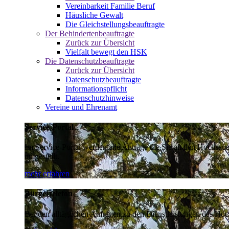
Vereinbarkeit Familie Beruf
Häusliche Gewalt
Die Gleichstellungsbeauftragte
Der Behindertenbeauftragte
Zurück zur Übersicht
Vielfalt bewegt den HSK
Die Datenschutzbeauftragte
Zurück zur Übersicht
Datenschutzbeauftragte
Informationspflicht
Datenschutzhinweise
Vereine und Ehrenamt
Service-Portal
Im Service-Portal werden alle Anträge die Sie an den Hochsau
umgestellt.
mehr erfahren
Bürgertelefon
Bei den alltäglichen Anfragen zu den Dienstleistungen des Hoch