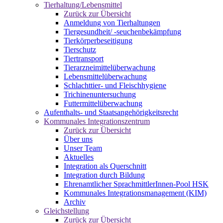
Tierhaltung/Lebensmittel
Zurück zur Übersicht
Anmeldung von Tierhaltungen
Tiergesundheit/ -seuchenbekämpfung
Tierkörperbeseitigung
Tierschutz
Tiertransport
Tierarzneimittelüberwachung
Lebensmittelüberwachung
Schlachttier- und Fleischhygiene
Trichinenuntersuchung
Futtermittelüberwachung
Aufenthalts- und Staatsangehörigkeitsrecht
Kommunales Integrationszentrum
Zurück zur Übersicht
Über uns
Unser Team
Aktuelles
Integration als Querschnitt
Integration durch Bildung
Ehrenamtlicher SprachmittlerInnen-Pool HSK
Kommunales Integrationsmanagement (KIM)
Archiv
Gleichstellung
Zurück zur Übersicht