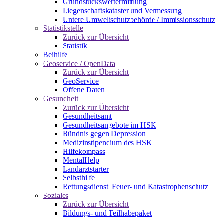
Grundstückswertermittlung
Liegenschaftskataster und Vermessung
Untere Umweltschutzbehörde / Immissionsschutz
Statistikstelle
Zurück zur Übersicht
Statistik
Beihilfe
Geoservice / OpenData
Zurück zur Übersicht
GeoService
Offene Daten
Gesundheit
Zurück zur Übersicht
Gesundheitsamt
Gesundheitsangebote im HSK
Bündnis gegen Depression
Medizinstipendium des HSK
Hilfekompass
MentalHelp
Landarztstarter
Selbsthilfe
Rettungsdienst, Feuer- und Katastrophenschutz
Soziales
Zurück zur Übersicht
Bildungs- und Teilhabepaket