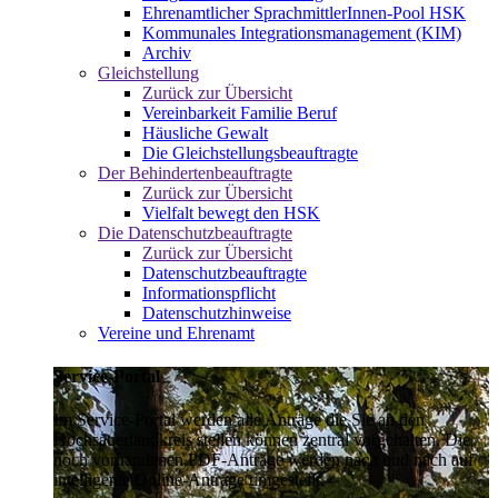
Ehrenamtlicher SprachmittlerInnen-Pool HSK
Kommunales Integrationsmanagement (KIM)
Archiv
Gleichstellung
Zurück zur Übersicht
Vereinbarkeit Familie Beruf
Häusliche Gewalt
Die Gleichstellungsbeauftragte
Der Behindertenbeauftragte
Zurück zur Übersicht
Vielfalt bewegt den HSK
Die Datenschutzbeauftragte
Zurück zur Übersicht
Datenschutzbeauftragte
Informationspflicht
Datenschutzhinweise
Vereine und Ehrenamt
Service-Portal
Im Service-Portal werden alle Anträge die Sie an den
Hochsauerlandkreis stellen können zentral vorgehalten. Die
noch vorhandenen PDF-Anträge werden nach und nach auf
intelligente Online-Anträge umgestellt.