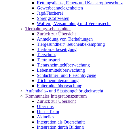
Rettungsdienst, Feuer- und Katastrophenschutz
Gewerbeangelegenheiten
Jagd/Fischerei
Sprengstoffwesen
Waffen-, Versammlung und Vereinsrecht
Tierhaltung/Lebensmittel
Zurück zur Übersicht
Anmeldung von Tierhaltungen
Tiergesundheit/ -seuchenbekämpfung
Tierkörperbeseitigung
Tierschutz
Tiertransport
Tierarzneimittelüberwachung
Lebensmittelüberwachung
Schlachttier- und Fleischhygiene
Trichinenuntersuchung
Futtermittelüberwachung
Aufenthalts- und Staatsangehörigkeitsrecht
Kommunales Integrationszentrum
Zurück zur Übersicht
Über uns
Unser Team
Aktuelles
Integration als Querschnitt
Integration durch Bildung