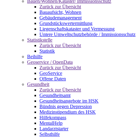
Bauen/Wohnen/Kataster/ Immissionsschutz
Zurück zur Übersicht
Bauaufsicht, Wohnen
Gebäudemanagement
Grundstückswertermittlung
Liegenschaftskataster und Vermessung
Untere Umweltschutzbehörde / Immissionsschutz
Statistikstelle
Zurück zur Übersicht
Statistik
Beihilfe
Geoservice / OpenData
Zurück zur Übersicht
GeoService
Offene Daten
Gesundheit
Zurück zur Übersicht
Gesundheitsamt
Gesundheitsangebote im HSK
Bündnis gegen Depression
Medizinstipendium des HSK
Hilfekompass
MentalHelp
Landarztstarter
Selbsthilfe