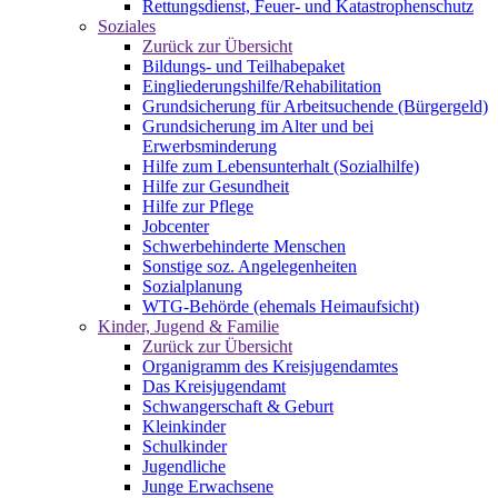
Rettungsdienst, Feuer- und Katastrophenschutz
Soziales
Zurück zur Übersicht
Bildungs- und Teilhabepaket
Eingliederungshilfe/Rehabilitation
Grundsicherung für Arbeitsuchende (Bürgergeld)
Grundsicherung im Alter und bei
Erwerbsminderung
Hilfe zum Lebensunterhalt (Sozialhilfe)
Hilfe zur Gesundheit
Hilfe zur Pflege
Jobcenter
Schwerbehinderte Menschen
Sonstige soz. Angelegenheiten
Sozialplanung
WTG-Behörde (ehemals Heimaufsicht)
Kinder, Jugend & Familie
Zurück zur Übersicht
Organigramm des Kreisjugendamtes
Das Kreisjugendamt
Schwangerschaft & Geburt
Kleinkinder
Schulkinder
Jugendliche
Junge Erwachsene