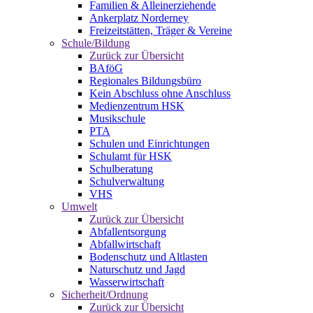
Familien & Alleinerziehende
Ankerplatz Norderney
Freizeitstätten, Träger & Vereine
Schule/Bildung
Zurück zur Übersicht
BAföG
Regionales Bildungsbüro
Kein Abschluss ohne Anschluss
Medienzentrum HSK
Musikschule
PTA
Schulen und Einrichtungen
Schulamt für HSK
Schulberatung
Schulverwaltung
VHS
Umwelt
Zurück zur Übersicht
Abfallentsorgung
Abfallwirtschaft
Bodenschutz und Altlasten
Naturschutz und Jagd
Wasserwirtschaft
Sicherheit/Ordnung
Zurück zur Übersicht