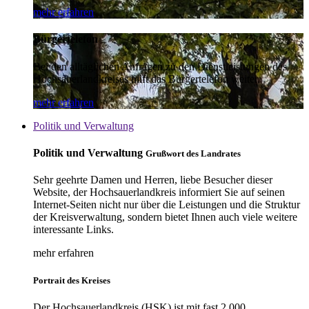
mehr erfahren
Bürgertelefon
Bei den alltäglichen Anfragen zu den Dienstleistungen des
Hochsauerlandkreises hilft das Bürgertelefon weiter.
mehr erfahren
Politik und Verwaltung
Politik und Verwaltung
Grußwort des Landrates
Sehr geehrte Damen und Herren, liebe Besucher dieser
Website, der Hochsauerlandkreis informiert Sie auf seinen
Internet-Seiten nicht nur über die Leistungen und die Struktur
der Kreisverwaltung, sondern bietet Ihnen auch viele weitere
interessante Links.
mehr erfahren
Portrait des Kreises
Der Hochsauerlandkreis (HSK) ist mit fast 2.000