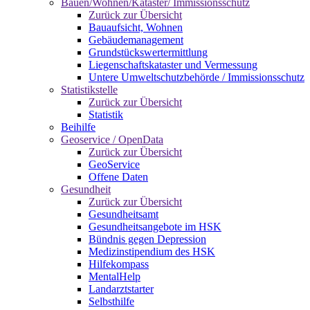
Bauen/Wohnen/Kataster/ Immissionsschutz
Zurück zur Übersicht
Bauaufsicht, Wohnen
Gebäudemanagement
Grundstückswertermittlung
Liegenschaftskataster und Vermessung
Untere Umweltschutzbehörde / Immissionsschutz
Statistikstelle
Zurück zur Übersicht
Statistik
Beihilfe
Geoservice / OpenData
Zurück zur Übersicht
GeoService
Offene Daten
Gesundheit
Zurück zur Übersicht
Gesundheitsamt
Gesundheitsangebote im HSK
Bündnis gegen Depression
Medizinstipendium des HSK
Hilfekompass
MentalHelp
Landarztstarter
Selbsthilfe