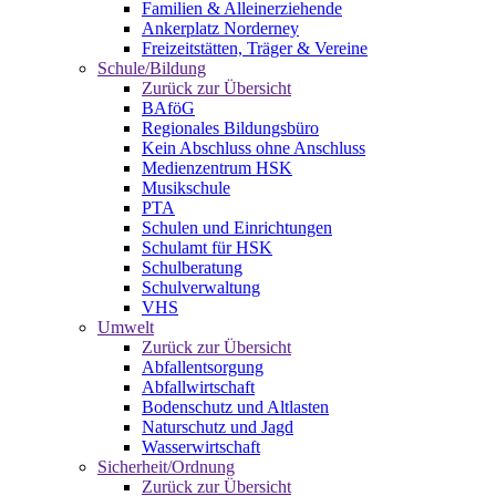
Familien & Alleinerziehende
Ankerplatz Norderney
Freizeitstätten, Träger & Vereine
Schule/Bildung
Zurück zur Übersicht
BAföG
Regionales Bildungsbüro
Kein Abschluss ohne Anschluss
Medienzentrum HSK
Musikschule
PTA
Schulen und Einrichtungen
Schulamt für HSK
Schulberatung
Schulverwaltung
VHS
Umwelt
Zurück zur Übersicht
Abfallentsorgung
Abfallwirtschaft
Bodenschutz und Altlasten
Naturschutz und Jagd
Wasserwirtschaft
Sicherheit/Ordnung
Zurück zur Übersicht