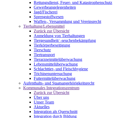
Rettungsdienst, Feuer- und Katastrophenschutz
Gewerbeangelegenheiten
Jagd/Fischerei
Sprengstoffwesen
Waffen-, Versammlung und Vereinsrecht
Tierhaltung/Lebensmittel
Zurück zur Übersicht
Anmeldung von Tierhaltungen
Tiergesundheit/ -seuchenbekämpfung
Tierkörperbeseitigung
Tierschutz
Tiertransport
Tierarzneimittelüberwachung
Lebensmittelüberwachung
Schlachttier- und Fleischhygiene
Trichinenuntersuchung
Futtermittelüberwachung
Aufenthalts- und Staatsangehörigkeitsrecht
Kommunales Integrationszentrum
Zurück zur Übersicht
Über uns
Unser Team
Aktuelles
Integration als Querschnitt
Integration durch Bildung