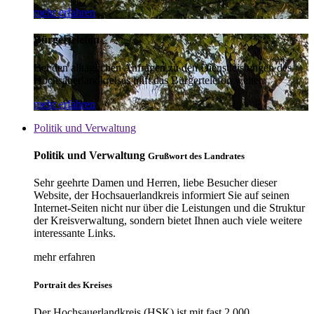
mehr erfahren
Bürgertelefon
Bei den alltäglichen Anfragen zu den Dienstleistungen des
Hochsauerlandkreises hilft das Bürgertelefon weiter.
mehr erfahren
Politik und Verwaltung
Politik und Verwaltung
Grußwort des Landrates
Sehr geehrte Damen und Herren, liebe Besucher dieser
Website, der Hochsauerlandkreis informiert Sie auf seinen
Internet-Seiten nicht nur über die Leistungen und die Struktur
der Kreisverwaltung, sondern bietet Ihnen auch viele weitere
interessante Links.
mehr erfahren
Portrait des Kreises
Der Hochsauerlandkreis (HSK) ist mit fast 2.000