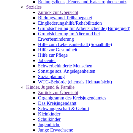
Rettungsdienst, Feuer- und Katastrophenschutz
Soziales
Zurück zur Übersicht
Bildungs- und Teilhabepaket
Eingliederungshilfe/Rehabilitation
Grundsicherung für Arbeitsuchende (Bürgergeld)
Grundsicherung im Alter und bei
Erwerbsminderung
Hilfe zum Lebensunterhalt (Sozialhilfe)
Hilfe zur Gesundheit
Hilfe zur Pflege
Jobcenter
Schwerbehinderte Menschen
Sonstige soz. Angelegenheiten
Sozialplanung
WTG-Behörde (ehemals Heimaufsicht)
Kinder, Jugend & Familie
Zurück zur Übersicht
Organigramm des Kreisjugendamtes
Das Kreisjugendamt
Schwangerschaft & Geburt
Kleinkinder
Schulkinder
Jugendliche
Junge Erwachsene