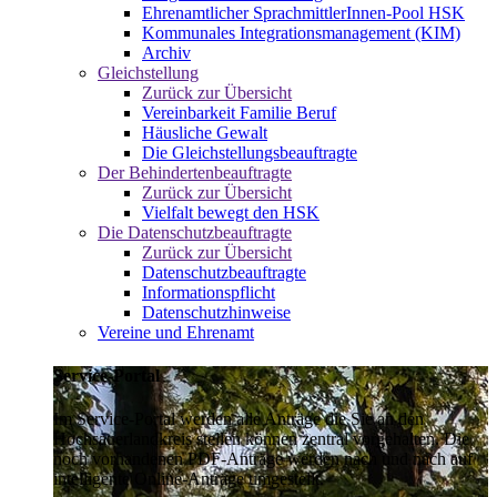
Ehrenamtlicher SprachmittlerInnen-Pool HSK
Kommunales Integrationsmanagement (KIM)
Archiv
Gleichstellung
Zurück zur Übersicht
Vereinbarkeit Familie Beruf
Häusliche Gewalt
Die Gleichstellungsbeauftragte
Der Behindertenbeauftragte
Zurück zur Übersicht
Vielfalt bewegt den HSK
Die Datenschutzbeauftragte
Zurück zur Übersicht
Datenschutzbeauftragte
Informationspflicht
Datenschutzhinweise
Vereine und Ehrenamt
Service-Portal
Im Service-Portal werden alle Anträge die Sie an den
Hochsauerlandkreis stellen können zentral vorgehalten. Die
noch vorhandenen PDF-Anträge werden nach und nach auf
intelligente Online-Anträge umgestellt.