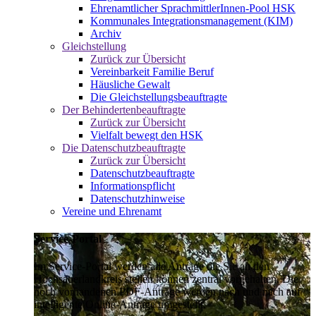
Ehrenamtlicher SprachmittlerInnen-Pool HSK
Kommunales Integrationsmanagement (KIM)
Archiv
Gleichstellung
Zurück zur Übersicht
Vereinbarkeit Familie Beruf
Häusliche Gewalt
Die Gleichstellungsbeauftragte
Der Behindertenbeauftragte
Zurück zur Übersicht
Vielfalt bewegt den HSK
Die Datenschutzbeauftragte
Zurück zur Übersicht
Datenschutzbeauftragte
Informationspflicht
Datenschutzhinweise
Vereine und Ehrenamt
Service-Portal
Im Service-Portal werden alle Anträge die Sie an den
Hochsauerlandkreis stellen können zentral vorgehalten. Die
noch vorhandenen PDF-Anträge werden nach und nach auf
intelligente Online-Anträge umgestellt.