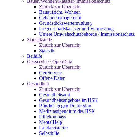
Bauen/Wohnen/Kataster/ Immissionsschutz
Zurück zur Übersicht
Bauaufsicht, Wohnen
Gebäudemanagement
Grundstückswertermittlung
Liegenschaftskataster und Vermessung
Untere Umweltschutzbehörde / Immissionsschutz
Statistikstelle
Zurück zur Übersicht
Statistik
Beihilfe
Geoservice / OpenData
Zurück zur Übersicht
GeoService
Offene Daten
Gesundheit
Zurück zur Übersicht
Gesundheitsamt
Gesundheitsangebote im HSK
Bündnis gegen Depression
Medizinstipendium des HSK
Hilfekompass
MentalHelp
Landarztstarter
Selbsthilfe