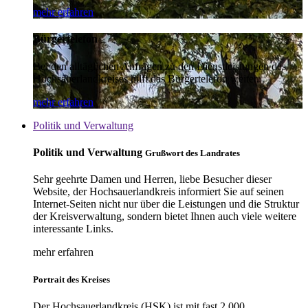
mehr erfahren
Bürgertelefon
Bei den alltäglichen Anfragen zu den Dienstleistungen des
Hochsauerlandkreises hilft das Bürgertelefon weiter.
mehr erfahren
Politik und Verwaltung
Politik und Verwaltung
Grußwort des Landrates
Sehr geehrte Damen und Herren, liebe Besucher dieser
Website, der Hochsauerlandkreis informiert Sie auf seinen
Internet-Seiten nicht nur über die Leistungen und die Struktur
der Kreisverwaltung, sondern bietet Ihnen auch viele weitere
interessante Links.
mehr erfahren
Portrait des Kreises
Der Hochsauerlandkreis (HSK) ist mit fast 2.000