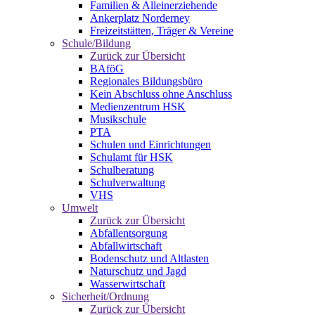
Familien & Alleinerziehende
Ankerplatz Norderney
Freizeitstätten, Träger & Vereine
Schule/Bildung
Zurück zur Übersicht
BAföG
Regionales Bildungsbüro
Kein Abschluss ohne Anschluss
Medienzentrum HSK
Musikschule
PTA
Schulen und Einrichtungen
Schulamt für HSK
Schulberatung
Schulverwaltung
VHS
Umwelt
Zurück zur Übersicht
Abfallentsorgung
Abfallwirtschaft
Bodenschutz und Altlasten
Naturschutz und Jagd
Wasserwirtschaft
Sicherheit/Ordnung
Zurück zur Übersicht