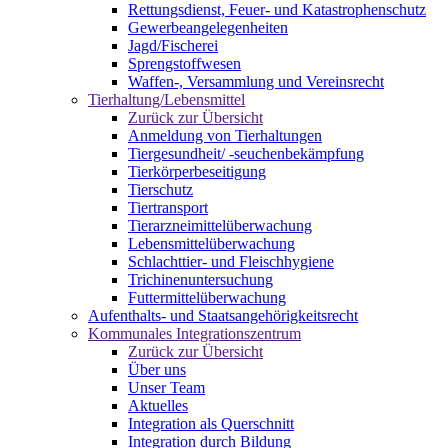
Rettungsdienst, Feuer- und Katastrophenschutz
Gewerbeangelegenheiten
Jagd/Fischerei
Sprengstoffwesen
Waffen-, Versammlung und Vereinsrecht
Tierhaltung/Lebensmittel
Zurück zur Übersicht
Anmeldung von Tierhaltungen
Tiergesundheit/ -seuchenbekämpfung
Tierkörperbeseitigung
Tierschutz
Tiertransport
Tierarzneimittelüberwachung
Lebensmittelüberwachung
Schlachttier- und Fleischhygiene
Trichinenuntersuchung
Futtermittelüberwachung
Aufenthalts- und Staatsangehörigkeitsrecht
Kommunales Integrationszentrum
Zurück zur Übersicht
Über uns
Unser Team
Aktuelles
Integration als Querschnitt
Integration durch Bildung