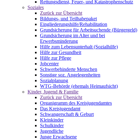
Rettungsdienst, Feuer- und Katastrophenschutz
Soziales
Zurück zur Übersicht
Bildungs- und Teilhabepaket
Eingliederungshilfe/Rehabilitation
Grundsicherung für Arbeitsuchende (Bürgergeld)
Grundsicherung im Alter und bei
Erwerbsminderung
Hilfe zum Lebensunterhalt (Sozialhilfe)
Hilfe zur Gesundheit
Hilfe zur Pflege
Jobcenter
Schwerbehinderte Menschen
Sonstige soz. Angelegenheiten
Sozialplanung
WTG-Behörde (ehemals Heimaufsicht)
Kinder, Jugend & Familie
Zurück zur Übersicht
Organigramm des Kreisjugendamtes
Das Kreisjugendamt
Schwangerschaft & Geburt
Kleinkinder
Schulkinder
Jugendliche
Junge Erwachsene