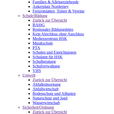
Familien & Alleinerziehende
Ankerplatz Norderney
Freizeitstätten, Träger & Vereine
Schule/Bildung
Zurück zur Übersicht
BAföG
Regionales Bildungsbüro
Kein Abschluss ohne Anschluss
Medienzentrum HSK
Musikschule
PTA
Schulen und Einrichtungen
Schulamt für HSK
Schulberatung
Schulverwaltung
VHS
Umwelt
Zurück zur Übersicht
Abfallentsorgung
Abfallwirtschaft
Bodenschutz und Altlasten
Naturschutz und Jagd
Wasserwirtschaft
Sicherheit/Ordnung
Zurück zur Übersicht