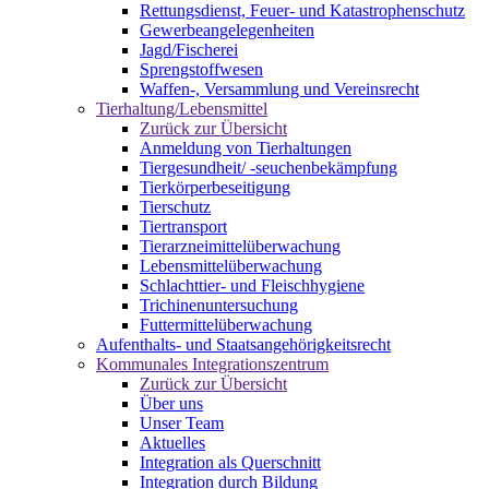
Rettungsdienst, Feuer- und Katastrophenschutz
Gewerbeangelegenheiten
Jagd/Fischerei
Sprengstoffwesen
Waffen-, Versammlung und Vereinsrecht
Tierhaltung/Lebensmittel
Zurück zur Übersicht
Anmeldung von Tierhaltungen
Tiergesundheit/ -seuchenbekämpfung
Tierkörperbeseitigung
Tierschutz
Tiertransport
Tierarzneimittelüberwachung
Lebensmittelüberwachung
Schlachttier- und Fleischhygiene
Trichinenuntersuchung
Futtermittelüberwachung
Aufenthalts- und Staatsangehörigkeitsrecht
Kommunales Integrationszentrum
Zurück zur Übersicht
Über uns
Unser Team
Aktuelles
Integration als Querschnitt
Integration durch Bildung