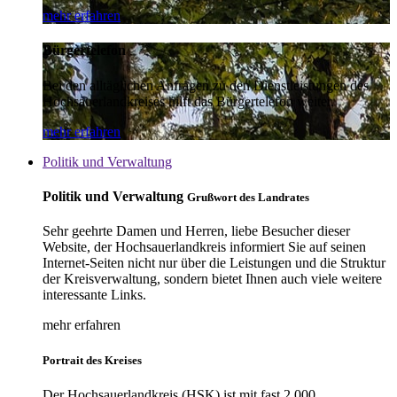
mehr erfahren
Bürgertelefon
Bei den alltäglichen Anfragen zu den Dienstleistungen des
Hochsauerlandkreises hilft das Bürgertelefon weiter.
mehr erfahren
Politik und Verwaltung
Politik und Verwaltung
Grußwort des Landrates
Sehr geehrte Damen und Herren, liebe Besucher dieser
Website, der Hochsauerlandkreis informiert Sie auf seinen
Internet-Seiten nicht nur über die Leistungen und die Struktur
der Kreisverwaltung, sondern bietet Ihnen auch viele weitere
interessante Links.
mehr erfahren
Portrait des Kreises
Der Hochsauerlandkreis (HSK) ist mit fast 2.000