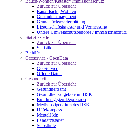
Bauen/Wohnen/Kataster/ Immissionsschutz
Zurück zur Übersicht
Bauaufsicht, Wohnen
Gebäudemanagement
Grundstückswertermittlung
Liegenschaftskataster und Vermessung
Untere Umweltschutzbehörde / Immissionsschutz
Statistikstelle
Zurück zur Übersicht
Statistik
Beihilfe
Geoservice / OpenData
Zurück zur Übersicht
GeoService
Offene Daten
Gesundheit
Zurück zur Übersicht
Gesundheitsamt
Gesundheitsangebote im HSK
Bündnis gegen Depression
Medizinstipendium des HSK
Hilfekompass
MentalHelp
Landarztstarter
Selbsthilfe