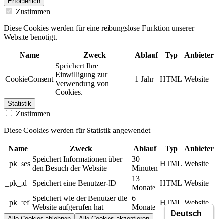
Erforderlich
Zustimmen
Diese Cookies werden für eine reibungslose Funktion unserer
Website benötigt.
Name
Zweck
Ablauf
Typ
Anbieter
Speichert Ihre
Einwilligung zur
CookieConsent
1 Jahr
HTML
Website
Verwendung von
Cookies.
Statistik
Zustimmen
Diese Cookies werden für Statistik angewendet
Name
Zweck
Ablauf
Typ
Anbieter
Speichert Informationen über
30
_pk_ses
HTML
Website
den Besuch der Website
Minuten
13
_pk_id
Speichert eine Benutzer-ID
HTML
Website
Monate
Speichert wie der Benutzer die
6
_pk_ref
HTML
Website
Website aufgerufen hat
Monate
Alle Cookies ablehnen
Alle Cookies akzeptieren