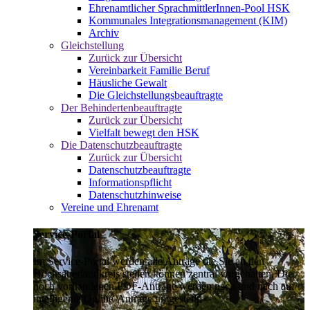
Ehrenamtlicher SprachmittlerInnen-Pool HSK
Kommunales Integrationsmanagement (KIM)
Archiv
Gleichstellung
Zurück zur Übersicht
Vereinbarkeit Familie Beruf
Häusliche Gewalt
Die Gleichstellungsbeauftragte
Der Behindertenbeauftragte
Zurück zur Übersicht
Vielfalt bewegt den HSK
Die Datenschutzbeauftragte
Zurück zur Übersicht
Datenschutzbeauftragte
Informationspflicht
Datenschutzhinweise
Vereine und Ehrenamt
Service-Portal
Im Service-Portal werden alle Anträge die Sie an den
Hochsauerlandkreis stellen können zentral vorgehalten. Die
noch vorhandenen PDF-Anträge werden nach und nach auf
intelligente Online-Anträge umgestellt.