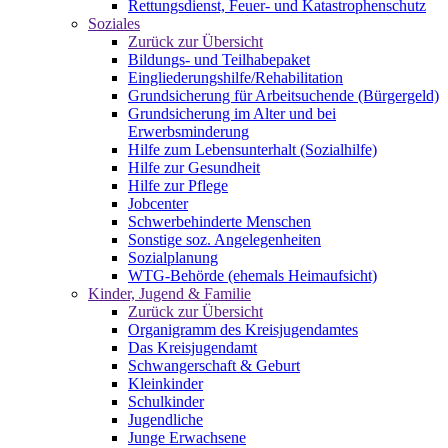
Rettungsdienst, Feuer- und Katastrophenschutz
Soziales
Zurück zur Übersicht
Bildungs- und Teilhabepaket
Eingliederungshilfe/Rehabilitation
Grundsicherung für Arbeitsuchende (Bürgergeld)
Grundsicherung im Alter und bei
Erwerbsminderung
Hilfe zum Lebensunterhalt (Sozialhilfe)
Hilfe zur Gesundheit
Hilfe zur Pflege
Jobcenter
Schwerbehinderte Menschen
Sonstige soz. Angelegenheiten
Sozialplanung
WTG-Behörde (ehemals Heimaufsicht)
Kinder, Jugend & Familie
Zurück zur Übersicht
Organigramm des Kreisjugendamtes
Das Kreisjugendamt
Schwangerschaft & Geburt
Kleinkinder
Schulkinder
Jugendliche
Junge Erwachsene