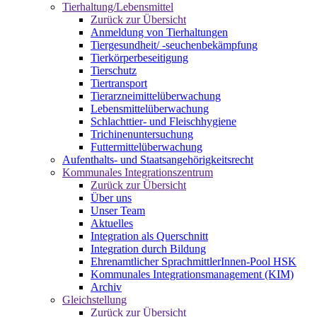
Tierhaltung/Lebensmittel
Zurück zur Übersicht
Anmeldung von Tierhaltungen
Tiergesundheit/ -seuchenbekämpfung
Tierkörperbeseitigung
Tierschutz
Tiertransport
Tierarzneimittelüberwachung
Lebensmittelüberwachung
Schlachttier- und Fleischhygiene
Trichinenuntersuchung
Futtermittelüberwachung
Aufenthalts- und Staatsangehörigkeitsrecht
Kommunales Integrationszentrum
Zurück zur Übersicht
Über uns
Unser Team
Aktuelles
Integration als Querschnitt
Integration durch Bildung
Ehrenamtlicher SprachmittlerInnen-Pool HSK
Kommunales Integrationsmanagement (KIM)
Archiv
Gleichstellung
Zurück zur Übersicht