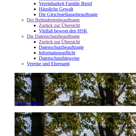
Vereinbarkeit Familie Beruf
Häusliche Gewalt
Die Gleichstellungsbeauftragte
Der Behindertenbeauftragte
Zurück zur Übersicht
Vielfalt bewegt den HSK
Die Datenschutzbeauftragte
Zurück zur Übersicht
Datenschutzbeauftragte
Informationspflicht
Datenschutzhinweise
Vereine und Ehrenamt
Service-Portal
Im Service-Portal werden alle Anträge die Sie an den Hochsau
umgestellt.
mehr erfahren
Bürgertelefon
Bei den alltäglichen Anfragen zu den Dienstleistungen des Hoch