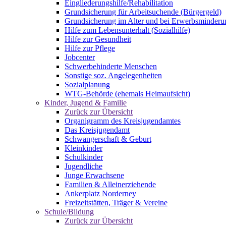
Eingliederungshilfe/Rehabilitation
Grundsicherung für Arbeitsuchende (Bürgergeld)
Grundsicherung im Alter und bei Erwerbsminderu
Hilfe zum Lebensunterhalt (Sozialhilfe)
Hilfe zur Gesundheit
Hilfe zur Pflege
Jobcenter
Schwerbehinderte Menschen
Sonstige soz. Angelegenheiten
Sozialplanung
WTG-Behörde (ehemals Heimaufsicht)
Kinder, Jugend & Familie
Zurück zur Übersicht
Organigramm des Kreisjugendamtes
Das Kreisjugendamt
Schwangerschaft & Geburt
Kleinkinder
Schulkinder
Jugendliche
Junge Erwachsene
Familien & Alleinerziehende
Ankerplatz Norderney
Freizeitstätten, Träger & Vereine
Schule/Bildung
Zurück zur Übersicht