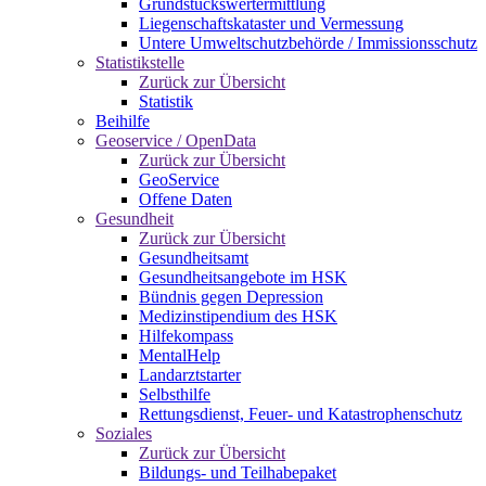
Grundstückswertermittlung
Liegenschaftskataster und Vermessung
Untere Umweltschutzbehörde / Immissionsschutz
Statistikstelle
Zurück zur Übersicht
Statistik
Beihilfe
Geoservice / OpenData
Zurück zur Übersicht
GeoService
Offene Daten
Gesundheit
Zurück zur Übersicht
Gesundheitsamt
Gesundheitsangebote im HSK
Bündnis gegen Depression
Medizinstipendium des HSK
Hilfekompass
MentalHelp
Landarztstarter
Selbsthilfe
Rettungsdienst, Feuer- und Katastrophenschutz
Soziales
Zurück zur Übersicht
Bildungs- und Teilhabepaket