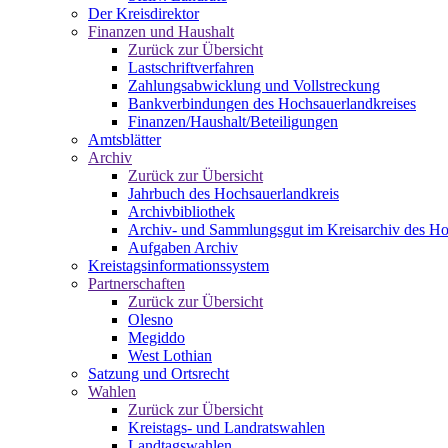
Der Kreisdirektor
Finanzen und Haushalt
Zurück zur Übersicht
Lastschriftverfahren
Zahlungsabwicklung und Vollstreckung
Bankverbindungen des Hochsauerlandkreises
Finanzen/Haushalt/Beteiligungen
Amtsblätter
Archiv
Zurück zur Übersicht
Jahrbuch des Hochsauerlandkreis
Archivbibliothek
Archiv- und Sammlungsgut im Kreisarchiv des Ho
Aufgaben Archiv
Kreistagsinformationssystem
Partnerschaften
Zurück zur Übersicht
Olesno
Megiddo
West Lothian
Satzung und Ortsrecht
Wahlen
Zurück zur Übersicht
Kreistags- und Landratswahlen
Landtagswahlen