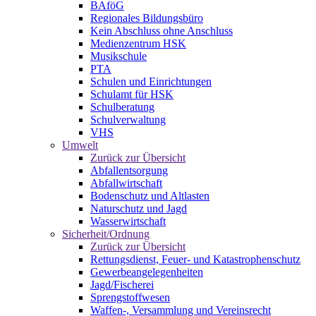
BAföG
Regionales Bildungsbüro
Kein Abschluss ohne Anschluss
Medienzentrum HSK
Musikschule
PTA
Schulen und Einrichtungen
Schulamt für HSK
Schulberatung
Schulverwaltung
VHS
Umwelt
Zurück zur Übersicht
Abfallentsorgung
Abfallwirtschaft
Bodenschutz und Altlasten
Naturschutz und Jagd
Wasserwirtschaft
Sicherheit/Ordnung
Zurück zur Übersicht
Rettungsdienst, Feuer- und Katastrophenschutz
Gewerbeangelegenheiten
Jagd/Fischerei
Sprengstoffwesen
Waffen-, Versammlung und Vereinsrecht